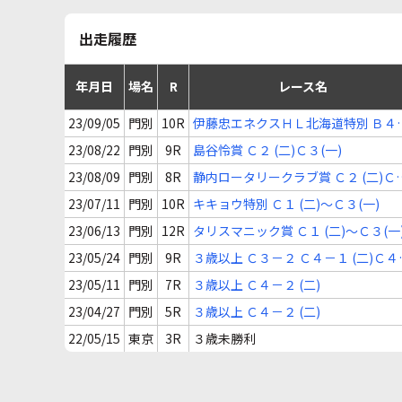
出走履歴
年月日
場名
R
レース名
23/09/05
門別
10R
伊藤忠エネクスＨＬ北海道特別 Ｂ４
(二)～Ｃ２(一)
23/08/22
門別
9R
島谷怜賞 Ｃ２ (二)Ｃ３(一)
23/08/09
門別
8R
静内ロータリークラブ賞 Ｃ２ (二)Ｃ
(一)
23/07/11
門別
10R
キキョウ特別 Ｃ１ (二)～Ｃ３(一)
23/06/13
門別
12R
タリスマニック賞 Ｃ１ (二)～Ｃ３(一
23/05/24
門別
9R
３歳以上 Ｃ３－２ Ｃ４－１ (二)Ｃ４
(一)
23/05/11
門別
7R
３歳以上 Ｃ４－２ (二)
23/04/27
門別
5R
３歳以上 Ｃ４－２ (二)
22/05/15
東京
3R
３歳未勝利