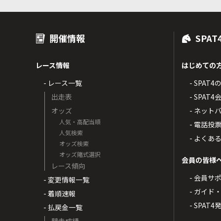
開催情報
SPAT
レース情報
はじめての
- レース一覧
- SPAT
出走表
- SPA
オッズ
- ネッ
人気・高配当順
- 電話投
人気検索
- よくあ
オッズ検索
オッズ賭式選択
会員の皆様
レース傾向
- 会員サ
- 変更情報一覧
- ガイド
- 着順速報
- SPAT
- 払戻金一覧