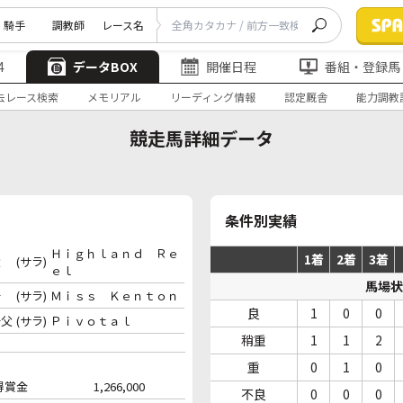
騎手
調教師
レース名
4
データBOX
開催日程
番組・登録馬
去レース検索
メモリアル
リーディング情報
認定厩舎
能力調教
競走馬詳細データ
条件別実績
Ｈｉｇｈｌａｎｄ Ｒｅ
1着
2着
3着
父
(サラ)
ｅｌ
馬場状
母
(サラ)
Ｍｉｓｓ Ｋｅｎｔｏｎ
良
1
0
0
母父
(サラ)
Ｐｉｖｏｔａｌ
稍重
1
1
2
重
0
1
0
得賞金
1,266,000
不良
0
0
0