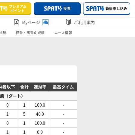
プレミアム
投票
新規申し込み
ポイント
Myページ
ご利用案内
試験
枠番・馬番別成績
コース情報
4着以下
合計
連対率
最高タイム
態（ダート）
0
1
100.0
-
1
5
40.0
-
0
1
100.0
-
1
1
0.0
-