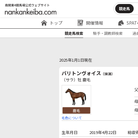
競走馬
トップ
開催情報
SPAT
競走馬検索
騎手・調教師検索
過
2025年1月1日現在
バリトンヴォイス
（抹消）
（サラ）牡 鹿毛
毛色について
生年月日
2019年4月22日
総収