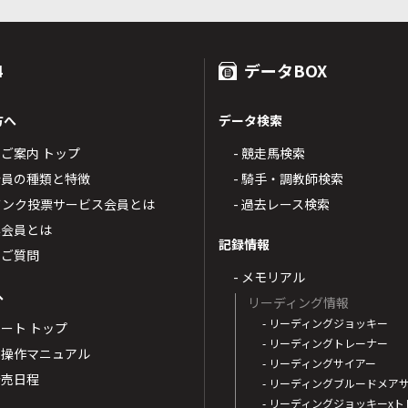
4
データBOX
方へ
データ検索
4のご案内 トップ
- 競走馬検索
T4会員の種類と特徴
- 騎手・調教師検索
トバンク投票サービス会員とは
- 過去レース検索
票会員とは
記録情報
るご質問
- メモリアル
へ
リーディング情報
- リーディングジョッキー
ポート トップ
- リーディングトレーナー
・操作マニュアル
- リーディングサイアー
4発売日程
- リーディングブルードメア
- リーディングジョッキーx