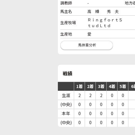
調教師
-
地方
馬主名
高 樽 秀 夫
ＲｉｎｇｆｏｒｔＳ
生産牧場
ｔｕｄＬｔｄ
生産地
愛
戦績
1着
2着
3着
4着
5着
6
生涯
2
2
2
0
0
(中央)
0
0
0
0
0
本年
0
0
0
0
0
(中央)
0
0
0
0
0