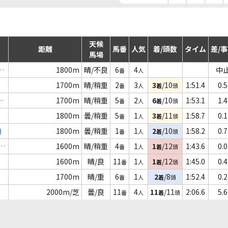
天候
距離
馬番
人気
着/頭数
タイム
差/
馬場
1800m
晴/不良
6
4
中
番
人
1700m
晴/稍重
2
3
3
/10
1:51.4
0.5
番
人
着
頭
３
1700m
晴/稍重
5
2
6
/10
1:53.1
1.4
番
人
着
頭
1800m
曇/稍重
5
1
3
/11
1:58.7
0.1
番
人
着
頭
)
1800m
曇/稍重
1
1
2
/10
1:58.2
0.7
番
人
着
頭
1600m
晴/稍重
4
1
1
/12
1:43.6
0.0
番
人
着
頭
1600m
晴/良
11
1
1
/12
1:45.0
0.4
番
人
着
頭
1700m
晴/重
6
1
2
/8
1:52.4
0.2
番
人
着
頭
2000m/芝
曇/良
11
4
11
/11
2:06.6
5.6
番
人
着
頭