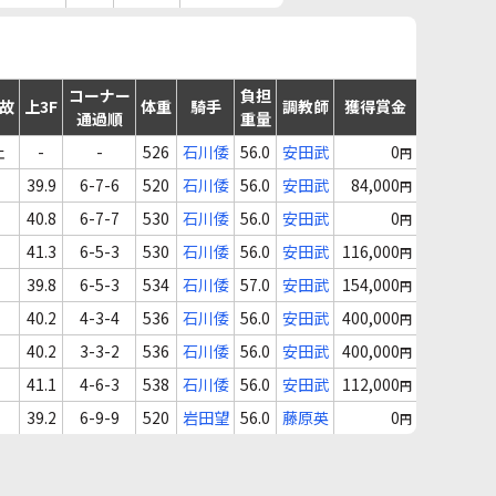
コーナー
負担
事故
上3F
体重
騎手
調教師
獲得賞金
通過順
重量
止
-
-
526
石川倭
56.0
安田武
0
円
39.9
6-7-6
520
石川倭
56.0
安田武
84,000
円
40.8
6-7-7
530
石川倭
56.0
安田武
0
円
41.3
6-5-3
530
石川倭
56.0
安田武
116,000
円
39.8
6-5-3
534
石川倭
57.0
安田武
154,000
円
40.2
4-3-4
536
石川倭
56.0
安田武
400,000
円
40.2
3-3-2
536
石川倭
56.0
安田武
400,000
円
41.1
4-6-3
538
石川倭
56.0
安田武
112,000
円
39.2
6-9-9
520
岩田望
56.0
藤原英
0
円