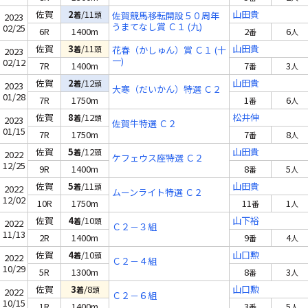
佐賀
2
/11
山田貴
着
頭
佐賀競馬移転開設５０周年
2023
うまてなし賞 Ｃ１ (九)
02/25
6R
1400m
2
6
番
人
佐賀
3
/11
山田貴
着
頭
花春（かしゅん）賞 Ｃ１ (十
2023
一)
02/12
7R
1400m
7
3
番
人
佐賀
2
/12
山田貴
着
頭
2023
大寒（だいかん）特選 Ｃ２
01/28
7R
1750m
1
6
番
人
佐賀
8
/12
松井伸
着
頭
2023
佐賀牛特選 Ｃ２
01/15
7R
1750m
7
8
番
人
佐賀
5
/12
山田貴
着
頭
2022
ケフェウス座特選 Ｃ２
12/25
9R
1400m
8
5
番
人
佐賀
5
/11
山田貴
着
頭
2022
ムーンライト特選 Ｃ２
12/02
10R
1750m
11
1
番
人
佐賀
4
/10
山下裕
着
頭
2022
Ｃ２－３組
11/13
2R
1400m
9
4
番
人
佐賀
4
/10
山口勲
着
頭
2022
Ｃ２－４組
10/29
5R
1300m
8
3
番
人
佐賀
3
/8
山口勲
着
頭
2022
Ｃ２－６組
10/15
1R
1400m
3
5
番
人