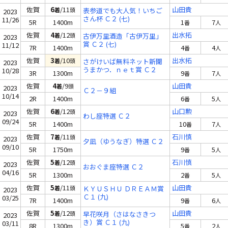
佐賀
6
/11
山田貴
着
頭
表参道でも大人気！いちご
2023
さん杯 Ｃ２ (七)
11/26
5R
1400m
1
7
番
人
佐賀
4
/12
出水拓
着
頭
古伊万里酒造「古伊万里」
2023
賞 Ｃ２ (七)
11/12
7R
1400m
4
4
番
人
佐賀
3
/10
出水拓
着
頭
さがけいば無料ネット新聞
2023
うまかつ．ｎｅｔ賞 Ｃ２
10/28
3R
1300m
9
7
番
人
(九)
佐賀
4
/9
山田貴
着
頭
2023
Ｃ２－９組
10/14
2R
1400m
6
5
番
人
佐賀
6
/12
山口勲
着
頭
2023
わし座特選 Ｃ２
09/24
5R
1400m
10
7
番
人
佐賀
7
/11
石川慎
着
頭
2023
夕凪（ゆうなぎ）特選 Ｃ２
09/10
5R
1750m
9
5
番
人
佐賀
5
/12
石川慎
着
頭
2023
おおぐま座特選 Ｃ２
04/16
5R
1300m
2
5
番
人
佐賀
5
/11
山田貴
着
頭
ＫＹＵＳＨＵ ＤＲＥＡＭ賞
2023
Ｃ１ (九)
03/25
7R
1400m
9
6
番
人
佐賀
5
/12
山田貴
着
頭
早花咲月（さはなさきつ
2023
き）賞 Ｃ１ (九)
03/11
8R
1300m
5
2
番
人