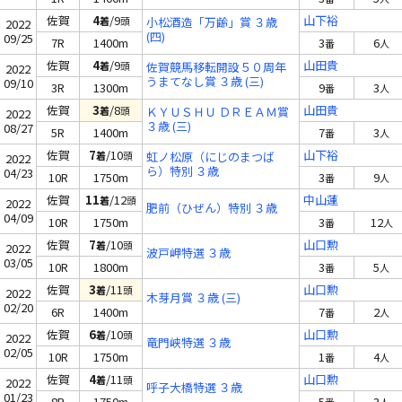
佐賀
4
/9
山下裕
着
頭
小松酒造「万齢」賞 ３歳
2022
(四)
09/25
7R
1400m
3
6
番
人
佐賀
4
/9
山田貴
着
頭
佐賀競馬移転開設５０周年
2022
うまてなし賞 ３歳 (三)
09/10
3R
1300m
9
3
番
人
佐賀
3
/8
山田貴
着
頭
ＫＹＵＳＨＵ ＤＲＥＡＭ賞
2022
３歳 (三)
08/27
5R
1400m
7
3
番
人
佐賀
7
/10
山下裕
着
頭
虹ノ松原（にじのまつば
2022
ら）特別 ３歳
04/23
10R
1750m
3
9
番
人
佐賀
11
/12
中山蓮
着
頭
2022
肥前（ひぜん）特別 ３歳
04/09
10R
1750m
3
12
番
人
佐賀
7
/10
山口勲
着
頭
2022
波戸岬特選 ３歳
03/05
10R
1800m
3
5
番
人
佐賀
3
/11
山口勲
着
頭
2022
木芽月賞 ３歳 (三)
02/20
6R
1400m
7
2
番
人
佐賀
6
/10
山口勲
着
頭
2022
竜門峡特選 ３歳
02/05
10R
1750m
1
4
番
人
佐賀
4
/11
山口勲
着
頭
2022
呼子大橋特選 ３歳
01/23
8R
1750m
5
3