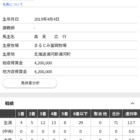
毛色について
生年月日
2019年4月4日
調教師
-
馬主名
高 見 広 行
生産牧場
まるとみ冨岡牧場
生産地
北海道浦河郡浦河町
総収得賞金
4,200,000
地方収得賞金
4,200,000
戦績
1着
2着
3着
4着
5着
6着以下
取消 他
合計
連対率
生涯
4
5
12
13
8
29
0
71
12.7
(中央)
0
0
0
0
0
0
0
0
0.0
本年
0
0
0
0
0
0
0
0
0.0