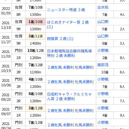
番
人
佐賀
7
/10
出水拓
着
頭
2022
ニュースター特選 ３歳
01/03
8R
1300m
7
4
番
人
佐賀
1
/10
山口勲
着
頭
ほとめきナイター賞 ２歳
2021
(三)
12/18
9R
1300m
5
2
番
人
佐賀
3
/11
山口勲
着
頭
2021
朔風賞 ２歳 (三)
11/27
9R
1400m
8
3
番
人
門別
10
/12
小野楓
着
頭
日本軽種馬協会静内種馬場
2021
特別 ２歳 未勝利
11/03
1R
1200m
2
8
番
人
門別
7
/12
服部茂
着
頭
2021
２歳牝馬 未勝利 牝馬未勝利
10/19
2R
1100m
10
6
番
人
門別
4
/10
小野楓
着
頭
2021
２歳牝馬 未勝利 牝馬未勝利
10/06
2R
1200m
7
6
番
人
門別
6
/10
小野楓
着
頭
日高町キャラ・クルミちゃ
2021
ん賞 ２歳 未勝利
09/23
2R
1200m
6
7
番
人
門別
3
/12
小野楓
着
頭
2021
２歳牝馬 未勝利 牝馬未勝利
09/07
1R
1200m
4
9
番
人
門別
7
/12
小野楓
着
頭
2021
２歳牝馬 未勝利 牝馬未勝利
08/24