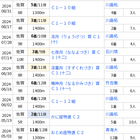
佐賀
5
/11
川島拓
着
頭
2024
Ｃ１－１０組
08/31
6R
1300m
4
3
番
人
佐賀
3
/11
川島拓
着
頭
2024
Ｃ１－１０組
08/17
4R
1400m
2
7
番
人
佐賀
6
/10
川島拓
着
頭
涼月（りょうげつ）賞 Ｃ１
2024
(十)
07/28
9R
1400m
6
4
番
人
佐賀
3
/9
石川慎
着
頭
七夜月（ななよづき）賞 Ｃ
2024
１ (十二)
07/14
10R
1400m
1
4
番
人
佐賀
3
/11
川島拓
着
頭
涼暮月（すずくれづき）賞
2024
Ｃ１ (十二)
06/30
8R
1400m
3
8
番
人
佐賀
6
/12
竹吉徹
着
頭
鳴神月（なるかみづき）賞
2024
Ｃ１ (十一)
06/16
9R
1400m
12
6
番
人
佐賀
6
/12
川島拓
着
頭
2024
Ｃ１－１２組
06/02
6R
1400m
1
5
番
人
佐賀
2
/11
川島拓
着
頭
2024
かに座特選 Ｃ２
05/19
5R
1400m
5
10
番
人
佐賀
11
/12
青海大
着
頭
2024
おとめ座特選 Ｃ２
05/03
9R
1300m
12
9
番
人