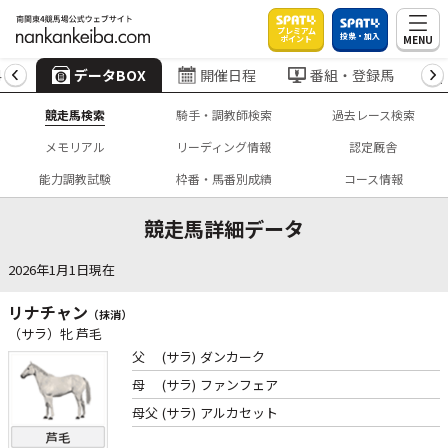
プレミアム
投票・加入
MENU
ポイント
4
データBOX
開催日程
番組・登録馬
競走馬検索
騎手・調教師検索
過去レース検索
メモリアル
リーディング情報
認定厩舎
能力調教試験
枠番・馬番別成績
コース情報
競走馬詳細データ
2026年1月1日現在
リナチャン
（抹消）
（サラ）牝 芦毛
父
(サラ)
ダンカーク
母
(サラ)
ファンフェア
母父
(サラ)
アルカセット