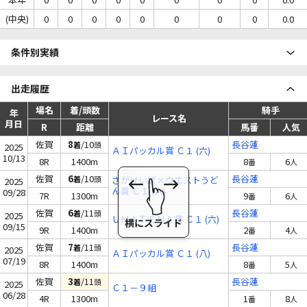
(中央)
0
0
0
0
0
0
0
0
0.0
条件別実績
出走履歴
場名
着/頭数
騎手
年
レース名
月日
R
距離
馬番
人気
佐賀
8
/10
長谷蓮
着
頭
2025
ＡＩパッカル賞 Ｃ１ (六)
10/13
8R
1400m
8
6
番
人
佐賀
6
/10
長谷蓮
着
頭
さがけいば×ウエストうど
2025
ん賞 Ｃ１ (六)
09/28
7R
1300m
9
6
番
人
佐賀
6
/11
長谷蓮
着
頭
2025
ＵＭＡＴＥＮＡ賞 Ｃ１ (六)
09/15
9R
1400m
2
4
番
人
佐賀
7
/11
長谷蓮
着
頭
2025
ＡＩパッカル賞 Ｃ１ (八)
07/19
8R
1400m
8
5
番
人
佐賀
3
/11
長谷蓮
着
頭
2025
Ｃ１－９組
06/28
4R
1300m
1
8
番
人