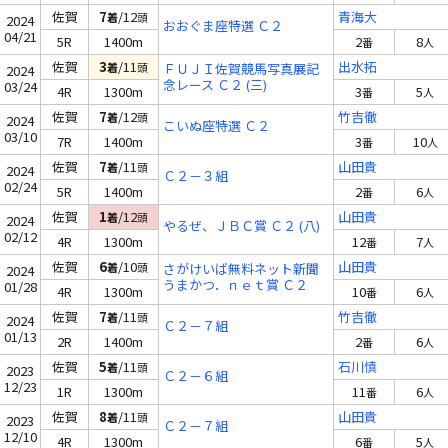
佐賀
7
/12
青海大
着
頭
2024
おおぐま座特選 Ｃ２
04/21
5R
1400m
2
8
番
人
佐賀
3
/11
出水拓
着
頭
ＦＵＪＩ佐賀競馬写真展記
2024
念レース Ｃ２ (三)
03/24
4R
1300m
3
5
番
人
佐賀
7
/12
竹吉徹
着
頭
2024
こいぬ座特選 Ｃ２
03/10
7R
1400m
3
10
番
人
佐賀
7
/11
山田貴
着
頭
2024
Ｃ２－３組
02/24
5R
1400m
2
6
番
人
佐賀
1
/12
山田貴
着
頭
2024
やるぜ、ＪＢＣ賞 Ｃ２ (八)
02/12
4R
1300m
12
7
番
人
佐賀
6
/10
山田貴
着
頭
さがけいば無料ネット新聞
2024
うまかつ．ｎｅｔ賞 Ｃ２
01/28
4R
1300m
10
6
番
人
(八)
佐賀
7
/11
竹吉徹
着
頭
2024
Ｃ２－７組
01/13
2R
1400m
2
6
番
人
佐賀
5
/11
石川慎
着
頭
2023
Ｃ２－６組
12/23
1R
1300m
11
6
番
人
佐賀
8
/11
山田貴
着
頭
2023
Ｃ２－７組
12/10
4R
1300m
6
5
番
人