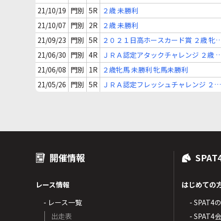
牝馬未勝利
21/10/19
門別
5R
２歳 未勝利
21/10/07
門別
2R
２歳 未勝利
21/09/23
門別
5R
２０２１日高ホースカード賞 ２歳 牝
未勝利
21/06/30
門別
4R
ＪＲＡ認定アタックチャレンジ ２歳 
定未勝利
21/06/08
門別
1R
２歳牝馬 未勝利 牝馬未勝利
21/05/26
門別
5R
ＪＲＡ認定フレッシュチャレンジ ２歳
牝馬新馬
開催情報
SPAT
レース情報
はじめての
- レース一覧
- SPAT
出走表
- SPA