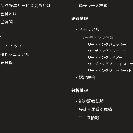
トバンク投票サービス会員とは
- 過去レース検索
票会員とは
記録情報
るご質問
- メモリアル
へ
リーディング情報
- リーディングジョッキー
ポート トップ
- リーディングトレーナー
・操作マニュアル
- リーディングサイアー
4発売日程
- リーディングブルードメア
- リーディングジョッキーx
- 認定厩舎
分析情報
- 能力調教試験
- 枠番・馬番別成績
- コース情報