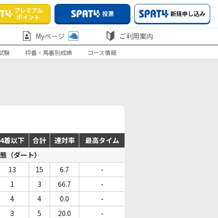
プレミアム
投票
新規申し込み
ポイント
Myページ
ご利用案内
試験
枠番・馬番別成績
コース情報
4着以下
合計
連対率
最高タイム
態（ダート）
13
15
6.7
-
1
3
66.7
-
4
4
0.0
-
3
5
20.0
-