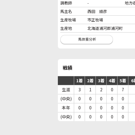
調教師
-
地方
馬主名
西田 順彦
生産牧場
市正牧場
生産地
北海道浦河郡浦河町
戦績
1着
2着
3着
4着
5着
6
生涯
3
1
2
0
7
(中央)
0
0
0
0
0
本年
0
0
0
0
0
(中央)
0
0
0
0
0