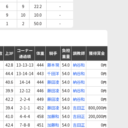
6
9
22.2
-
9
10
10.0
-
1
2
50.0
-
コーナー
負担
故
上3F
体重
騎手
調教師
獲得賞金
通過順
重量
42.8
13-13-13
444
藤本現
54.0
納谷和
0
円
44.4
13-14-14
443
千田洋
54.0
納谷和
0
円
40.6
14-14
444
藤田凌
54.0
納谷和
0
円
39.9
12-12
446
藤田凌
54.0
納谷和
0
円
42.2
2-2-4
449
藤田凌
54.0
納谷和
0
円
39.4
2-1-1
452
藤田凌
54.0
吉田正
800,000
円
41.0
4-4-4
458
加藤和
54.0
吉田正
200,000
円
42.4
7-8-8
451
加藤和
54.0
吉田正
0
円