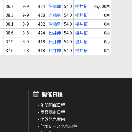
36.7
9-9
424
阿部龍
54.0
櫻井拓
35,000
円
38.3
9-9
428
岩橋勇
54.0
櫻井拓
0
円
38.1
8-9
432
岩橋勇
54.0
櫻井拓
0
円
38.6
8-8
424
松井伸
54.0
櫻井拓
0
円
37.9
8-9
418
松井伸
54.0
櫻井拓
0
円
37.6
9-8
418
松井伸
54.0
櫻井拓
0
円
開催日程
- 年間開催日程
- 重賞競走日程
- 場外発売案内
- 他場レース発売日程