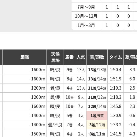
7月～9月
1
1
1
10月～12月
1
0
0
1月～3月
1
0
0
天候
距離
馬番
人気
着/頭数
タイム
差/事
馬場
1600m
晴/良
9
13
13
/13
1:50.4
3.3
番
人
着
頭
1600m
晴/良
8
14
13
/14
1:51.9
6.0
番
人
着
頭
1200m
曇/良
4
13
11
/14
1:19.3
2.5
番
人
着
頭
1200m
曇/良
10
9
11
/12
1:18.3
1.8
番
人
着
頭
1600m
晴/良
10
7
12
/14
1:45.8
2.3
番
人
着
頭
1400m
晴/良
5
1
1
/9
1:30.9
0.6
番
人
着
頭
1400m
曇/不良
7
4
3
/12
1:33.2
0.4
番
人
着
頭
1500m
晴/良
4
2
8
/11
1:41.5
4.3
番
人
着
頭