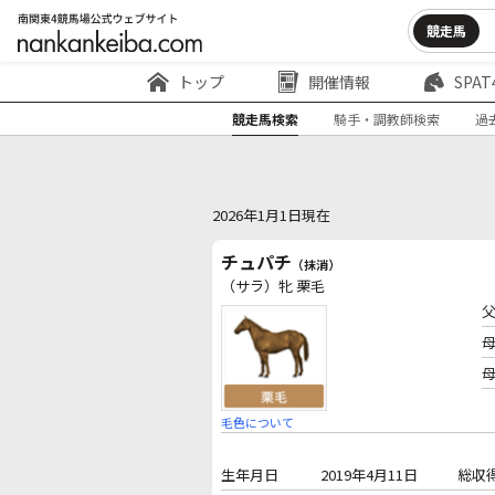
競走馬
トップ
開催情報
SPAT
競走馬検索
騎手・調教師検索
過
2026年1月1日現在
チュパチ
（抹消）
（サラ）牝 栗毛
毛色について
生年月日
2019年4月11日
総収