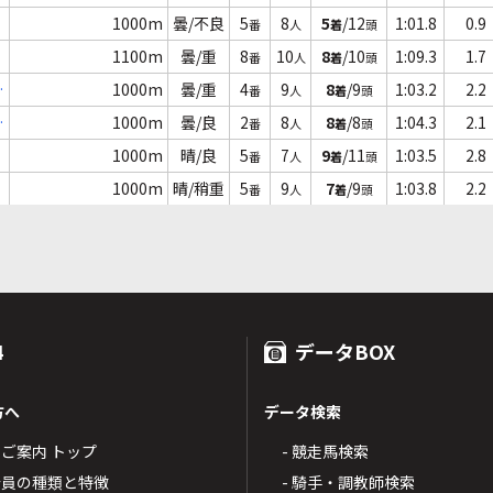
1000m
曇/不良
5
8
5
/12
1:01.8
0.9
番
人
着
頭
1100m
曇/重
8
10
8
/10
1:09.3
1.7
番
人
着
頭
馬
1000m
曇/重
4
9
8
/9
1:03.2
2.2
番
人
着
頭
認
1000m
曇/良
2
8
8
/8
1:04.3
2.1
番
人
着
頭
1000m
晴/良
5
7
9
/11
1:03.5
2.8
番
人
着
頭
1000m
晴/稍重
5
9
7
/9
1:03.8
2.2
番
人
着
頭
4
データBOX
方へ
データ検索
4のご案内 トップ
- 競走馬検索
T4会員の種類と特徴
- 騎手・調教師検索