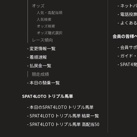
オッズ
- ネッ
人気・高配当順
- 電話投
人気検索
- よくあ
オッズ検索
オッズ賭式選択
会員の皆様
レース傾向
- 会員サ
- 変更情報一覧
- ガイド
- 着順速報
- SPAT
- 払戻金一覧
競走成績
- 本日の騎乗一覧
SPAT4LOTO トリプル馬単
- 本日のSPAT4LOTO トリプル馬単
- SPAT4LOTO トリプル馬単 結果一覧
- SPAT4LOTO トリプル馬単 高配当50