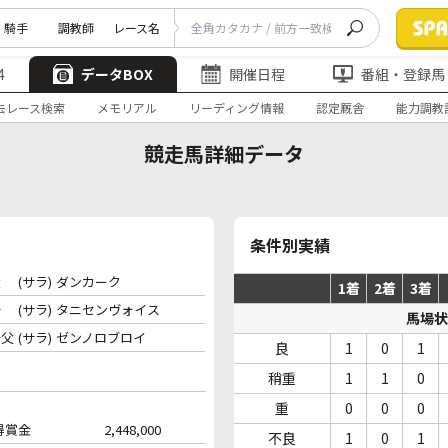
騎手
調教師
レース名
4
データBOX
開催日程
番組・登録馬
去レース検索
メモリアル
リーディング情報
認定厩舎
能力調教
競走馬詳細データ
条件別実績
父
(サラ)
ダンカーク
1着
2着
3着
母
(サラ)
タニセンヴォイス
馬場状
母父
(サラ)
ゼンノロブロイ
良
1
0
1
稍重
1
1
0
重
0
0
0
得賞金
2,448,000
不良
1
0
1