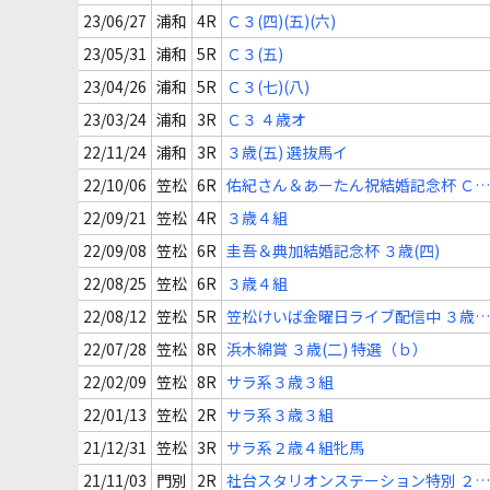
23/06/27
浦和
4R
Ｃ３(四)(五)(六)
23/05/31
浦和
5R
Ｃ３(五)
23/04/26
浦和
5R
Ｃ３(七)(八)
23/03/24
浦和
3R
Ｃ３ ４歳オ
22/11/24
浦和
3R
３歳(五) 選抜馬イ
22/10/06
笠松
6R
佑紀さん＆あーたん祝結婚記念杯 Ｃ
(十八)
22/09/21
笠松
4R
３歳４組
22/09/08
笠松
6R
圭吾＆典加結婚記念杯 ３歳(四)
22/08/25
笠松
6R
３歳４組
22/08/12
笠松
5R
笠松けいば金曜日ライブ配信中 ３歳
(四)
22/07/28
笠松
8R
浜木綿賞 ３歳(二) 特選（ｂ）
22/02/09
笠松
8R
サラ系３歳３組
22/01/13
笠松
2R
サラ系３歳３組
21/12/31
笠松
3R
サラ系２歳４組牝馬
21/11/03
門別
2R
社台スタリオンステーション特別 ２歳