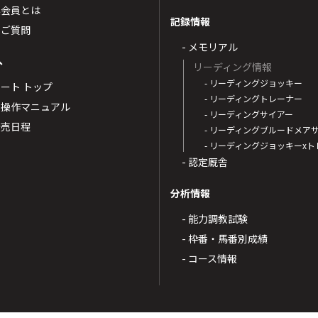
票会員とは
記録情報
るご質問
- メモリアル
へ
リーディング情報
- リーディングジョッキー
ポート トップ
- リーディングトレーナー
・操作マニュアル
- リーディングサイアー
4発売日程
- リーディングブルードメア
- リーディングジョッキーx
- 認定厩舎
分析情報
- 能力調教試験
- 枠番・馬番別成績
- コース情報