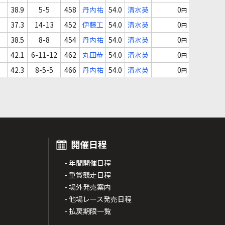
38.9
5-5
458
丹内祐
54.0
清水英
0
円
37.3
14-13
452
伊藤工
54.0
清水英
0
円
38.5
8-8
454
丹内祐
54.0
清水英
0
円
42.1
6-11-12
462
丸田恭
54.0
清水英
0
円
42.3
8-5-5
466
丹内祐
54.0
清水英
0
円
開催日程
- 年間開催日程
- 重賞競走日程
- 場外発売案内
- 他場レース発売日程
- 払戻期限一覧