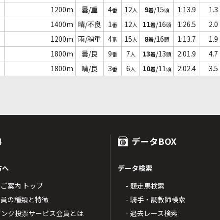
1200m
曇/重
4
12
9
/15
1:13.9
1.3
番
人
着
頭
1400m
晴/不良
1
12
11
/16
1:26.5
2.0
番
人
着
頭
1200m
雨/稍重
4
15
8
/16
1:13.7
1.9
番
人
着
頭
1800m
曇/良
9
7
13
/13
2:01.9
4.7
番
人
着
頭
1800m
晴/良
3
6
10
/11
2:02.4
3.5
番
人
着
頭
4
データBOX
方へ
データ検索
4のご案内 トップ
- 競走馬検索
T4会員の種類と特徴
- 騎手・調教師検索
トバンク投票サービス会員とは
- 過去レース検索