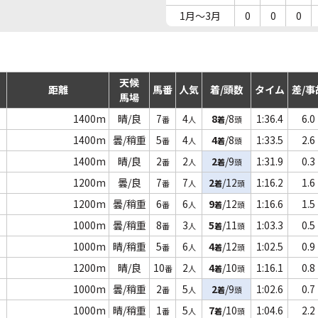
1月～3月
0
0
0
天候
距離
馬番
人気
着/頭数
タイム
差/事
馬場
1400m
晴/良
7
4
8
/8
1:36.4
6.0
番
人
着
頭
1400m
曇/稍重
5
4
4
/8
1:33.5
2.6
番
人
着
頭
1400m
晴/良
2
2
2
/9
1:31.9
0.3
番
人
着
頭
1200m
曇/良
7
7
2
/12
1:16.2
1.6
番
人
着
頭
1200m
曇/稍重
6
6
9
/12
1:16.6
1.5
番
人
着
頭
1000m
曇/稍重
8
3
5
/11
1:03.3
0.5
番
人
着
頭
1000m
晴/稍重
5
6
4
/12
1:02.5
0.9
番
人
着
頭
1200m
晴/良
10
2
4
/10
1:16.1
0.8
番
人
着
頭
1000m
曇/稍重
2
5
2
/9
1:02.6
0.7
番
人
着
頭
1000m
晴/稍重
1
5
7
/10
1:04.6
2.2
番
人
着
頭