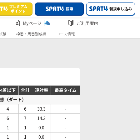
プレミアム
投票
新規申し込み
ポイント
Myページ
ご利用案内
試験
枠番・馬番別成績
コース情報
4着以下
合計
連対率
最高タイム
態（ダート）
4
6
33.3
-
6
7
14.3
-
1
1
0.0
-
1
1
0.0
-