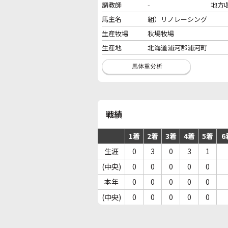
調教師
-
地方
馬主名
組）リノレーシング
生産牧場
秋場牧場
生産地
北海道浦河郡浦河町
戦績
1着
2着
3着
4着
5着
6
生涯
0
3
0
3
1
(中央)
0
0
0
0
0
本年
0
0
0
0
0
(中央)
0
0
0
0
0