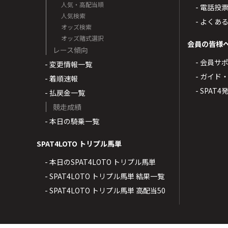
人気・高配当順
- 電話投
人気検索
- よくあ
オッズ検索
オッズ賭式選択
会員の皆様
レース傾向
- 会員サ
- 変更情報一覧
- ガイド
- 着順速報
- SPAT
- 払戻金一覧
競走成績
- 本日の騎乗一覧
SPAT4LOTO トリプル馬単
- 本日のSPAT4LOTO トリプル馬単
- SPAT4LOTO トリプル馬単 結果一覧
- SPAT4LOTO トリプル馬単 高配当50