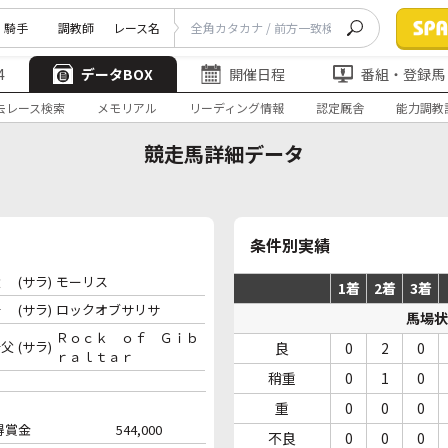
騎手
調教師
レース名
4
データBOX
開催日程
番組・登録馬
去レース検索
メモリアル
リーディング情報
認定厩舎
能力調教
競走馬詳細データ
条件別実績
父
(サラ)
モーリス
1着
2着
3着
母
(サラ)
ロックオブサリサ
馬場状
Ｒｏｃｋ ｏｆ Ｇｉｂ
母父
(サラ)
良
0
2
0
ｒａｌｔａｒ
稍重
0
1
0
重
0
0
0
得賞金
544,000
不良
0
0
0