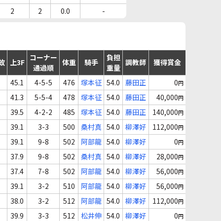
2
2
0.0
-
コーナー
負担
故
上3F
体重
騎手
調教師
獲得賞金
通過順
重量
45.1
4-5-5
476
塚本征
54.0
藤田正
0
円
41.3
5-5-4
478
塚本征
54.0
藤田正
40,000
円
39.5
4-2-2
485
塚本征
54.0
藤田正
140,000
円
39.1
3-3
500
桑村真
54.0
柳澤好
112,000
円
39.1
9-8
502
阿部龍
54.0
柳澤好
0
円
37.9
9-8
502
桑村真
54.0
柳澤好
28,000
円
37.4
7-8
502
阿部龍
54.0
柳澤好
56,000
円
39.1
3-2
510
阿部龍
54.0
柳澤好
56,000
円
38.0
3-2
512
阿部龍
54.0
柳澤好
112,000
円
39.9
3-3
512
松井伸
54.0
柳澤好
0
円