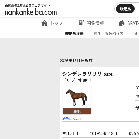
競走馬
トップ
開催情報
SPAT
競走馬検索
騎手・調教師検索
過
2026年1月1日現在
シンデレラサリサ
（抹消）
（サラ）牝 鹿毛
毛色について
生年月日
2019年4月18日
総収