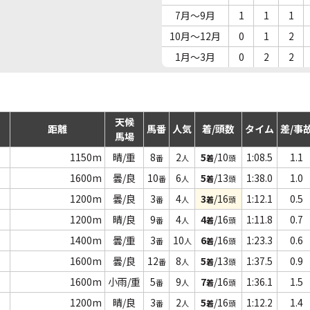
7月～9月
1
1
1
10月～12月
0
1
2
1月～3月
0
2
2
天候
距離
馬番
人気
着/頭数
タイム
差/事
馬場
1150m
晴/重
8
2
5
/10
1:08.5
1.1
番
人
着
頭
1600m
曇/良
10
6
5
/13
1:38.0
1.0
番
人
着
頭
1200m
曇/良
3
4
3
/16
1:12.1
0.5
番
人
着
頭
1200m
晴/良
9
4
4
/16
1:11.8
0.7
番
人
着
頭
1400m
曇/重
3
10
6
/16
1:23.3
0.6
番
人
着
頭
1600m
曇/良
12
8
5
/13
1:37.5
0.9
番
人
着
頭
1600m
小雨/重
5
9
7
/16
1:36.1
1.5
番
人
着
頭
1200m
晴/良
3
2
5
/16
1:12.2
1.4
番
人
着
頭