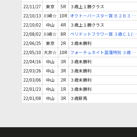
録馬特別
22/11/27
東京
5R
３歳上１勝クラス
22/10/13
川崎☆
10R
オクトーバースター賞 Ｂ２Ｂ３ 選
定馬ＪＲＡ選定馬
22/10/02
中山
4R
３歳上１勝クラス
22/08/02
川崎☆
8R
ペリドットフラワー賞 ３歳Ｃ１(下
選定馬ＪＲＡ選定馬
22/06/25
東京
2R
３歳未勝利
22/05/10
大井☆
10R
フォーチュネイト菖蒲特別 ３歳 選
定馬選抜馬特別
22/04/16
中山
3R
３歳未勝利
22/03/26
中山
3R
３歳未勝利
22/03/06
中山
2R
３歳未勝利
22/01/23
中山
1R
３歳未勝利
22/01/08
中山
3R
３歳新馬