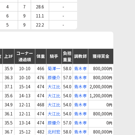
4
7
28.6
-
6
9
11.1
-
5
9
22.2
-
コーナー
負担
故
上3F
体重
騎手
調教師
獲得賞金
通過順
重量
35.9
10-10
466
菊澤一
58.0
青木孝
800,000
円
36.3
10-10
476
原優介
57.0
青木孝
800,000
円
37.1
15-14
474
大江比
54.0
青木孝
2,000,000
円
35.6
14-13
474
大江比
54.0
青木孝
1,200,000
円
34.9
12-11
468
大江比
54.0
青木孝
0
円
36.1
12-11
474
大江比
54.0
青木孝
800,000
円
35.5
13-14
474
原優介
57.0
青木孝
0
円
36.7
15-12
482
北村宏
58.0
青木孝
800,000
円