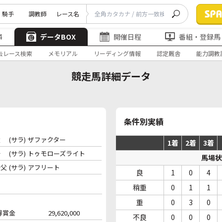
騎手
調教師
レース名
4
データBOX
開催日程
番組・登録馬
去レース検索
メモリアル
リーディング情報
認定厩舎
能力調教
競走馬詳細データ
条件別実績
父
(サラ)
ザファクター
1着
2着
3着
母
(サラ)
トゥモローズライト
馬場状
母父
(サラ)
アフリート
良
1
0
4
稍重
0
1
1
重
0
3
0
得賞金
29,620,000
不良
0
0
0