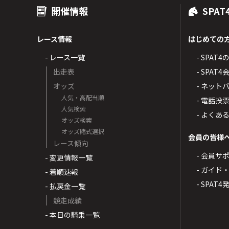
開催情報
SPAT
レース情報
はじめての
- レース一覧
- SPAT
出走表
- SPA
オッズ
- ネッ
人気・高配当順
- 電話投
人気検索
- よくあ
オッズ検索
オッズ賭式選択
会員の皆様
レース傾向
- 会員サ
- 変更情報一覧
- ガイド
- 着順速報
- SPAT
- 払戻金一覧
競走成績
- 本日の騎乗一覧