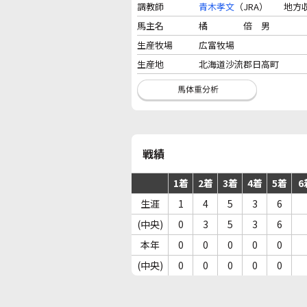
調教師
青木孝文
（JRA）
地方
馬主名
橘 倍 男
生産牧場
広富牧場
生産地
北海道沙流郡日高町
戦績
1着
2着
3着
4着
5着
6
生涯
1
4
5
3
6
(中央)
0
3
5
3
6
本年
0
0
0
0
0
(中央)
0
0
0
0
0