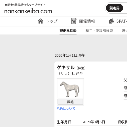
競走馬
トップ
開催情報
SPAT
競走馬検索
騎手・調教師検索
過
2026年1月1日現在
ゲキザル
（抹消）
（サラ）牡 芦毛
毛色について
生年月日
2019年3月6日
総収