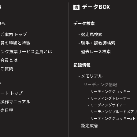
4
データBOX
方へ
データ検索
4のご案内 トップ
- 競走馬検索
T4会員の種類と特徴
- 騎手・調教師検索
トバンク投票サービス会員とは
- 過去レース検索
票会員とは
記録情報
るご質問
- メモリアル
へ
リーディング情報
- リーディングジョッキー
ポート トップ
- リーディングトレーナー
・操作マニュアル
- リーディングサイアー
4発売日程
- リーディングブルードメア
- リーディングジョッキーx
- 認定厩舎