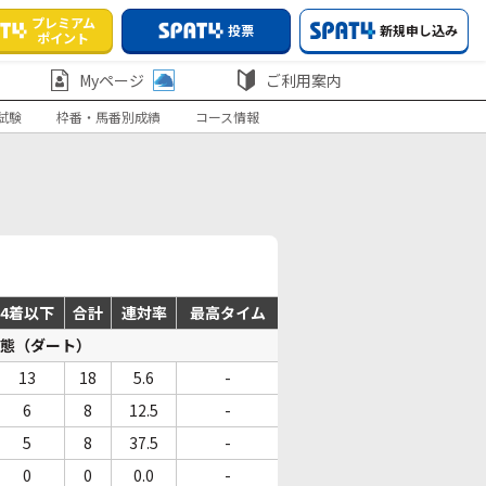
プレミアム
投票
新規申し込み
ポイント
Myページ
ご利用案内
試験
枠番・馬番別成績
コース情報
4着以下
合計
連対率
最高タイム
態（ダート）
13
18
5.6
-
6
8
12.5
-
5
8
37.5
-
0
0
0.0
-