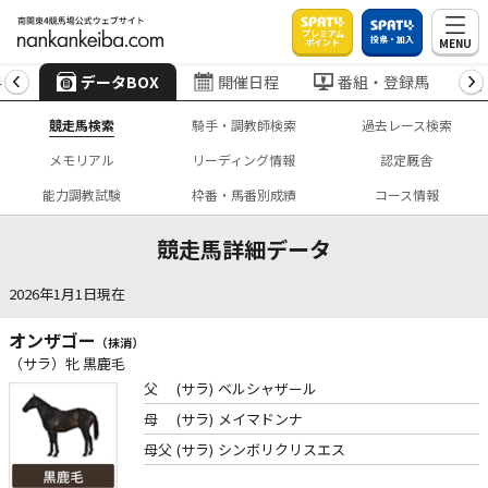
プレミアム
投票・加入
MENU
ポイント
4
データBOX
開催日程
番組・登録馬
競走馬検索
騎手・調教師検索
過去レース検索
メモリアル
リーディング情報
認定厩舎
能力調教試験
枠番・馬番別成績
コース情報
競走馬詳細データ
2026年1月1日現在
オンザゴー
（抹消）
（サラ）牝 黒鹿毛
父
(サラ)
ベルシャザール
母
(サラ)
メイマドンナ
母父
(サラ)
シンボリクリスエス