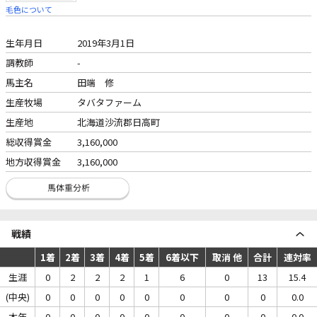
毛色について
生年月日
2019年3月1日
調教師
-
馬主名
田端 修
生産牧場
タバタファーム
生産地
北海道沙流郡日高町
総収得賞金
3,160,000
地方収得賞金
3,160,000
戦績
1着
2着
3着
4着
5着
6着以下
取消 他
合計
連対率
生涯
0
2
2
2
1
6
0
13
15.4
(中央)
0
0
0
0
0
0
0
0
0.0
本年
0
0
0
0
0
0
0
0
0.0