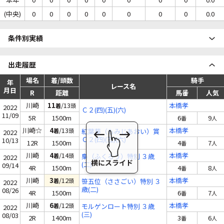
(中央)
0
0
0
0
0
0
0
0
0.0
条件別実績
出走履歴
場名
着/頭数
騎手
年
レース名
月日
R
距離
馬番
人気
川崎
11
/13
本橋孝
着
頭
2022
Ｃ２(四)(五)(六)
11/09
5R
1500m
6
9
番
人
川崎☆
4
/13
本橋孝
着
頭
紅葉葵（もみじあおい）賞
2022
Ｃ２(四)(五)(六)
10/13
12R
1500m
4
7
番
人
川崎
4
/14
本橋孝
着
頭
梟（ふくろう）特別 ３歳
2022
(二)
09/14
4R
1500m
4
8
番
人
川崎
3
/12
本橋孝
着
頭
笹五位（ささごい）特別 ３
2022
歳(二)
08/26
4R
1500m
6
7
番
人
川崎
6
/12
本橋孝
着
頭
モルゲンロート特別 ３歳
2022
(三)
08/03
2R
1400m
3
6
番
人