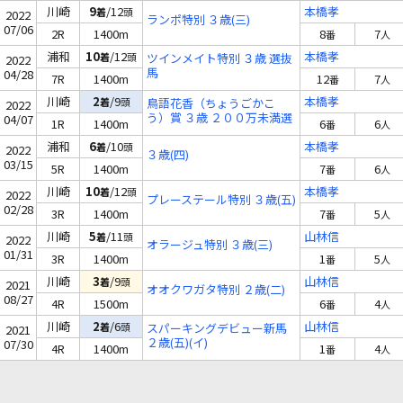
川崎
9
/12
本橋孝
着
頭
2022
ランポ特別 ３歳(三)
07/06
2R
1400m
8
7
番
人
浦和
10
/12
本橋孝
着
頭
ツインメイト特別 ３歳 選抜
2022
馬
04/28
7R
1400m
12
7
番
人
川崎
2
/9
本橋孝
着
頭
鳥語花香（ちょうごかこ
2022
う）賞 ３歳 ２００万未満選
04/07
1R
1400m
6
6
番
人
定牝馬
浦和
6
/10
本橋孝
着
頭
2022
３歳(四)
03/15
5R
1400m
7
6
番
人
川崎
10
/12
本橋孝
着
頭
2022
プレーステール特別 ３歳(五)
02/28
3R
1400m
7
5
番
人
川崎
5
/11
山林信
着
頭
2022
オラージュ特別 ３歳(三)
01/31
3R
1400m
1
5
番
人
川崎
3
/9
山林信
着
頭
2021
オオクワガタ特別 ２歳(二)
08/27
4R
1500m
6
4
番
人
川崎
2
/6
山林信
着
頭
スパーキングデビュー新馬
2021
２歳(五)(イ)
07/30
4R
1400m
1
4
番
人