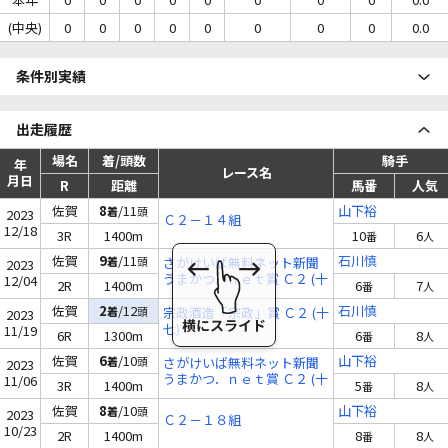
(中央)
0
0
0
0
0
0
0
0
0.0
条件別実績
出走履歴
場名
着/頭数
騎手
年
レース名
月日
R
距離
馬番
人気
佐賀
8
/11
山下裕
着
頭
2023
Ｃ２－１４組
12/18
3R
1400m
10
6
番
人
佐賀
9
/11
石川慎
着
頭
さがけいば無料ネット新聞
2023
うまかつ．ｎｅｔ賞 Ｃ２ (十
12/04
2R
1400m
6
7
番
人
五)
佐賀
2
/12
石川慎
着
頭
宗政酒造「宗政」賞 Ｃ２ (十
2023
七)
11/19
6R
1300m
6
8
番
人
佐賀
6
/10
山下裕
着
頭
さがけいば無料ネット新聞
2023
うまかつ．ｎｅｔ賞 Ｃ２ (十
11/06
3R
1400m
5
8
番
人
八)
佐賀
8
/10
山下裕
着
頭
2023
Ｃ２－１８組
10/23
2R
1400m
8
8
番
人