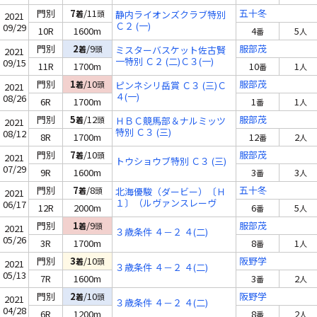
門別
7
/11
五十冬
着
頭
静内ライオンズクラブ特別
2021
Ｃ２ (一)
09/29
10R
1600m
4
5
番
人
門別
2
/9
服部茂
着
頭
ミスターバスケット佐古賢
2021
一特別 Ｃ２ (二)Ｃ３(一)
09/15
11R
1700m
10
1
番
人
門別
1
/10
服部茂
着
頭
ピンネシリ岳賞 Ｃ３ (三)Ｃ
2021
４(一)
08/26
6R
1700m
1
1
番
人
門別
5
/12
服部茂
着
頭
ＨＢＣ競馬部＆ナルミッツ
2021
特別 Ｃ３ (三)
08/12
8R
1700m
12
2
番
人
門別
7
/10
服部茂
着
頭
2021
トウショウブ特別 Ｃ３ (三)
07/29
9R
1600m
3
3
番
人
門別
7
/8
五十冬
着
頭
北海優駿（ダービー）〔Ｈ
2021
１〕（ルヴァンスレーヴ
06/17
12R
2000m
6
5
番
人
賞）
門別
1
/9
服部茂
着
頭
2021
３歳条件 ４－２ ４(二)
05/26
3R
1700m
8
1
番
人
門別
3
/10
阪野学
着
頭
2021
３歳条件 ４－２ ４(二)
05/13
7R
1600m
3
2
番
人
門別
2
/10
阪野学
着
頭
2021
３歳条件 ４－２ ４(二)
04/28
6R
1200m
8
2
番
人