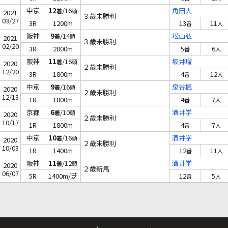
中京
12
/16
角田大
着
頭
2021
３歳未勝利
03/27
3R
1200m
13
11
番
人
阪神
9
/14
松山弘
着
頭
2021
３歳未勝利
02/20
3R
2000m
5
6
番
人
阪神
11
/16
坂井瑠
着
頭
2020
２歳未勝利
12/20
3R
1800m
4
12
番
人
中京
9
/16
泉谷楓
着
頭
2020
２歳未勝利
12/13
1R
1800m
4
7
番
人
京都
6
/10
酒井学
着
頭
2020
２歳未勝利
10/17
1R
1800m
4
7
番
人
中京
10
/16
酒井学
着
頭
2020
２歳未勝利
10/03
1R
1400m
12
11
番
人
阪神
11
/12
酒井学
着
頭
2020
２歳新馬
06/07
5R
1400m/芝
12
5
番
人