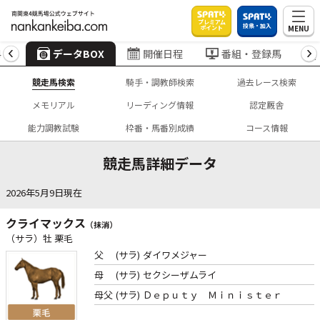
プレミアム
投票・加入
MENU
ポイント
4
データBOX
開催日程
番組・登録馬
競走馬検索
騎手・調教師検索
過去レース検索
メモリアル
リーディング情報
認定厩舎
能力調教試験
枠番・馬番別成績
コース情報
競走馬詳細データ
2026年5月9日現在
クライマックス
（抹消）
（サラ）牡 栗毛
父
(サラ)
ダイワメジャー
母
(サラ)
セクシーザムライ
母父
(サラ)
Ｄｅｐｕｔｙ Ｍｉｎｉｓｔｅｒ