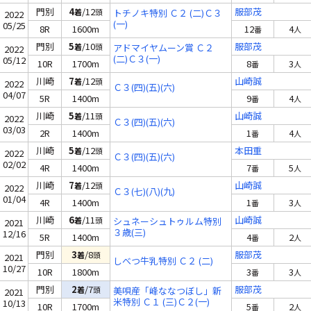
門別
4
/12
服部茂
着
頭
トチノキ特別 Ｃ２ (二)Ｃ３
2022
(一)
05/25
8R
1600m
12
4
番
人
門別
5
/10
服部茂
着
頭
アドマイヤムーン賞 Ｃ２
2022
(二)Ｃ３(一)
05/12
10R
1700m
8
3
番
人
川崎
7
/12
山崎誠
着
頭
2022
Ｃ３(四)(五)(六)
04/07
5R
1400m
9
4
番
人
川崎
5
/11
山崎誠
着
頭
2022
Ｃ３(四)(五)(六)
03/03
2R
1400m
1
4
番
人
川崎
5
/12
本田重
着
頭
2022
Ｃ３(四)(五)(六)
02/02
4R
1400m
7
5
番
人
川崎
7
/12
山崎誠
着
頭
2022
Ｃ３(七)(八)(九)
01/04
4R
1400m
1
3
番
人
川崎
6
/11
山崎誠
着
頭
シュネーシュトゥルム特別
2021
３歳(三)
12/16
5R
1400m
4
2
番
人
門別
3
/8
服部茂
着
頭
2021
しべつ牛乳特別 Ｃ２ (二)
10/27
10R
1800m
3
3
番
人
門別
2
/7
服部茂
着
頭
美唄産「峰ななつぼし」新
2021
米特別 Ｃ１ (三)Ｃ２(一)
10/13
10R
1700m
5
2
番
人