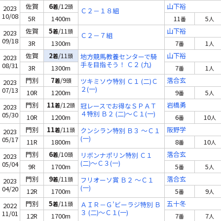
佐賀
6
/12
山下裕
着
頭
2023
Ｃ２－１８組
10/08
5R
1400m
11
5
番
人
佐賀
5
/11
山下裕
着
頭
2023
Ｃ２－７組
09/18
3R
1300m
7
1
番
人
佐賀
2
/11
山下裕
着
頭
地方競馬教養センターで騎
2023
手を目指そう！ Ｃ２ (九)
08/31
3R
1300m
7
1
番
人
門別
7
/9
落合玄
着
頭
ツキミソウ特別 Ｃ１ (二)Ｃ
2023
２(一)
07/13
10R
1200m
9
5
番
人
門別
11
/12
岩橋勇
着
頭
冠レースでお得なＳＰＡＴ
2023
４特別 Ｂ２ (二)～Ｃ１(一)
05/30
10R
1200m
6
10
番
人
門別
11
/11
阪野学
着
頭
クンシラン特別 Ｂ３ ～Ｃ１
2023
(一)
05/17
11R
1800m
8
10
番
人
門別
6
/10
落合玄
着
頭
リボンナポリン特別 Ｃ１
2023
(二)～Ｃ３(一)
05/04
9R
1700m
5
5
番
人
門別
9
/11
落合玄
着
頭
フリオーソ賞 Ｂ２ ～Ｃ１
2023
(一)
04/20
12R
1700m
5
9
番
人
門別
5
/11
五十冬
着
頭
ＡＩＲ－Ｇ’ビーラジ特別 Ｂ
2022
３ (二)～Ｃ１(一)
11/01
12R
1700m
7
7
番
人