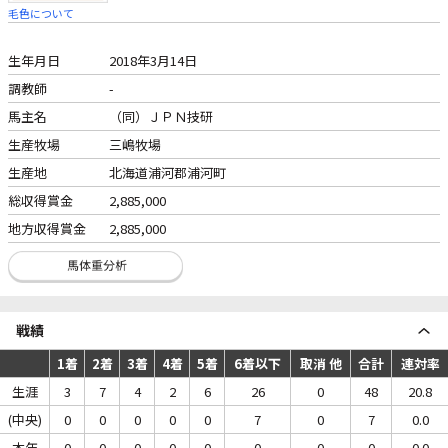
毛色について
生年月日
2018年3月14日
調教師
-
馬主名
（同）ＪＰＮ技研
生産牧場
三嶋牧場
生産地
北海道浦河郡浦河町
総収得賞金
2,885,000
地方収得賞金
2,885,000
戦績
1着
2着
3着
4着
5着
6着以下
取消 他
合計
連対率
生涯
3
7
4
2
6
26
0
48
20.8
(中央)
0
0
0
0
0
7
0
7
0.0
本年
0
0
0
0
0
0
0
0
0.0