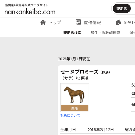
競走馬
トップ
開催情報
SPAT
競走馬検索
騎手・調教師検索
過
2025年1月1日現在
セーヌプロミーズ
（抹消）
（サラ）牝 栗毛
毛色について
生年月日
2018年2月12日
総収