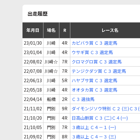
出走履歴
年月日
場名
R
レース名
23/01/30
川崎
4R
カピバラ賞 Ｃ３ 選定馬
23/01/04
川崎
4R
ウサギ賞 Ｃ３ 選定馬
22/08/02
川崎☆
7R
クロマグロ賞 Ｃ３ 選定馬
22/07/08
川崎☆
7R
テンジクダツ賞 Ｃ３ 選定馬
22/06/13
川崎
5R
ハヤブサ賞 Ｃ３ 選定馬
22/05/18
川崎
4R
オオタカ賞 Ｃ３ 選定馬
22/04/14
船橋
2R
Ｃ３ 選抜馬
21/11/02
門別
9R
ダイモンジソウ特別 Ｃ２ (三)Ｃ３(
21/10/20
門別
4R
日高山脈賞 Ｃ３ (二)Ｃ４(一)
21/10/05
門別
7R
３歳以上 Ｃ４－１ (一)
21/09/02
門別
8R
３歳以上 Ｃ４－３ (三)