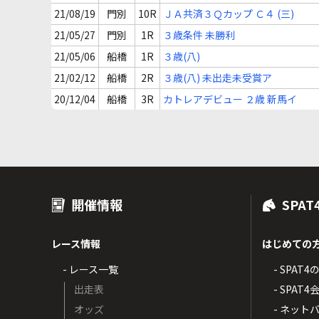
21/08/19
門別
10R
ＪＡ共済３Ｑカップ Ｃ４ (三)
21/05/27
門別
1R
３歳条件 未勝利
21/05/06
船橋
1R
３歳(八)
21/02/12
船橋
2R
３歳(八) 未出走未受賞ア
20/12/04
船橋
3R
カトレアデビュー ２歳 新馬イ
開催情報
SPAT
レース情報
はじめての
- レース一覧
- SPAT
出走表
- SPA
オッズ
- ネッ