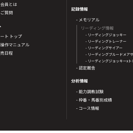
票会員とは
記録情報
るご質問
- メモリアル
へ
リーディング情報
- リーディングジョッキー
ポート トップ
- リーディングトレーナー
・操作マニュアル
- リーディングサイアー
4発売日程
- リーディングブルードメア
- リーディングジョッキーx
- 認定厩舎
分析情報
- 能力調教試験
- 枠番・馬番別成績
- コース情報