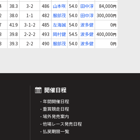
4
38.3
3-2
486
山本咲
54.0
田中淳
84,000
円
2
38.0
1-1
482
服部茂
54.0
田中淳
300,000
円
7
41.9
3-1-2
485
左海誠
54.0
波多健
0
円
3
39.8
2-2-2
493
岡村健
54.5
波多健
400,000
円
8
39.3
2-2
490
服部茂
54.0
波多健
0
円
開催日程
- 年間開催日程
- 重賞競走日程
- 場外発売案内
- 他場レース発売日程
- 払戻期限一覧