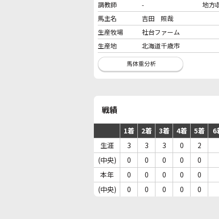
調教師
-
地方
馬主名
吉田 照哉
生産牧場
社台ファーム
生産地
北海道千歳市
戦績
1着
2着
3着
4着
5着
6
生涯
3
3
3
0
2
(中央)
0
0
0
0
0
本年
0
0
0
0
0
(中央)
0
0
0
0
0