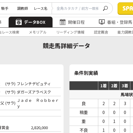
騎手
調教師
レース名
4
データBOX
開催日程
番組・登録馬
去レース検索
メモリアル
リーディング情報
認定厩舎
能力調教
競走馬詳細データ
条件別実績
父
(サラ)
フレンチデピュティ
1着
2着
3着
母
(サラ)
ダガーズアラベスク
馬場状
Ｊａｄｅ Ｒｏｂｂｅｒ
母父
(サラ)
良
2
2
3
ｙ
稍重
0
0
0
重
0
1
0
得賞金
2,820,000
不良
1
0
0