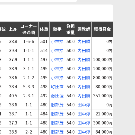
コーナー
負担
事故
上3F
体重
騎手
調教師
獲得賞金
通過順
重量
5
38.8
1-6-6
501
小林捺
50.0
内田勝
0
円
5
39.4
1-1-1
514
小林捺
50.0
内田勝
0
円
3
37.9
1-1-1
497
小林捺
50.0
内田勝
200,000
円
2
38.9
3-1-1
495
小林捺
50.0
内田勝
200,000
円
5
38.6
2-1-2
495
小林捺
50.0
内田勝
800,000
円
8
38.4
5-3-3
498
町田直
54.0
内田勝
80,000
円
0
40.5
2-3-1
492
藤田凌
54.0
内田勝
351,000
円
8
38.6
1-1
480
服部茂
54.0
田中淳
0
円
1
38.7
1-1
484
服部茂
54.0
田中淳
21,000
円
3
37.3
1-1
488
服部茂
54.0
田中淳
300,000
円
9
38.5
2-2
480
服部茂
54.0
田中淳
84,000
円