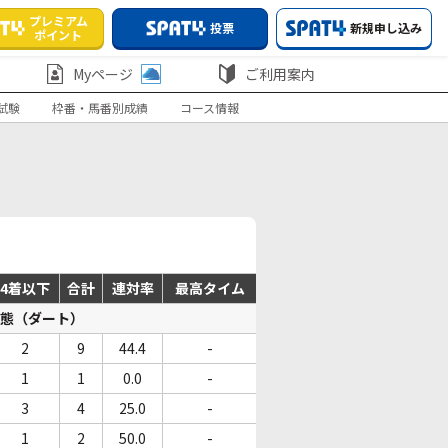
プレミアム
投票
新規申し込み
ポイント
Myページ
ご利用案内
試験
枠番・馬番別成績
コース情報
4着以下
合計
連対率
最高タイム
態（ダート）
2
9
44.4
-
1
1
0.0
-
3
4
25.0
-
1
2
50.0
-