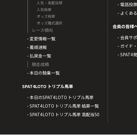
人気・高配当順
- 電話投
人気検索
- よくあ
オッズ検索
オッズ賭式選択
会員の皆様
レース傾向
- 会員サ
- 変更情報一覧
- ガイド
- 着順速報
- SPAT
- 払戻金一覧
競走成績
- 本日の騎乗一覧
SPAT4LOTO トリプル馬単
- 本日のSPAT4LOTO トリプル馬単
- SPAT4LOTO トリプル馬単 結果一覧
- SPAT4LOTO トリプル馬単 高配当50