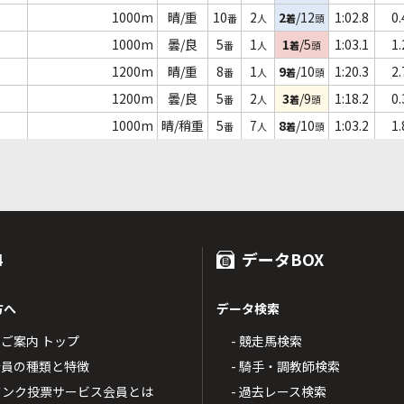
1000m
晴/重
10
2
2
/12
1:02.8
0.
番
人
着
頭
1000m
曇/良
5
1
1
/5
1:03.1
1.
番
人
着
頭
1200m
晴/重
8
1
9
/10
1:20.3
2.
番
人
着
頭
1200m
曇/良
5
2
3
/9
1:18.2
0.
番
人
着
頭
1000m
晴/稍重
5
7
8
/10
1:03.2
1.
番
人
着
頭
4
データBOX
方へ
データ検索
4のご案内 トップ
- 競走馬検索
T4会員の種類と特徴
- 騎手・調教師検索
トバンク投票サービス会員とは
- 過去レース検索