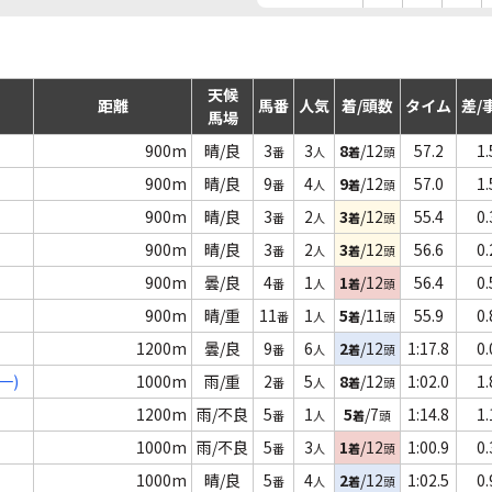
天候
距離
馬番
人気
着/頭数
タイム
差/
馬場
900m
晴/良
3
3
8
/12
57.2
1.
番
人
着
頭
900m
晴/良
9
4
9
/12
57.0
1.
番
人
着
頭
900m
晴/良
3
2
3
/12
55.4
0.
番
人
着
頭
900m
晴/良
3
2
3
/12
56.6
0.
番
人
着
頭
900m
曇/良
4
1
1
/12
56.4
0.
番
人
着
頭
900m
晴/重
11
1
5
/11
55.9
0.
番
人
着
頭
1200m
曇/良
9
6
2
/12
1:17.8
0.
番
人
着
頭
一)
1000m
雨/重
2
5
8
/12
1:02.0
1.
番
人
着
頭
1200m
雨/不良
5
1
5
/7
1:14.8
1.
番
人
着
頭
1000m
雨/不良
5
3
1
/12
1:00.9
0.
番
人
着
頭
1000m
晴/良
5
4
2
/12
1:02.5
0.
番
人
着
頭