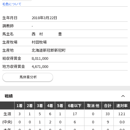
毛色について
生年月日
2018年3月22日
調教師
-
馬主名
西 村 豊
生産牧場
村田牧場
生産地
北海道新冠郡新冠町
総収得賞金
8,011,000
地方収得賞金
4,671,000
戦績
1着
2着
3着
4着
5着
6着以下
取消 他
合計
連対率
生涯
3
1
5
6
1
17
0
33
12.1
(中央)
0
0
1
2
0
6
0
9
0.0
本年
0
0
0
0
0
0
0
0
0.0