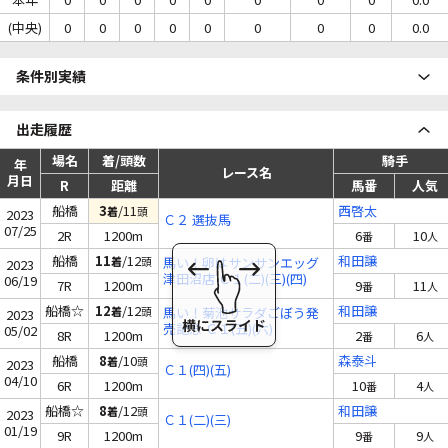
(中央)
0
0
0
0
0
0
0
0
0.0
条件別実績
出走履歴
場名
着/頭数
騎手
年
レース名
月日
R
距離
馬番
人気
船橋
3
/11
西啓太
着
頭
2023
Ｃ２ 選抜馬
07/25
2R
1200m
6
10
番
人
船橋
11
/12
和田譲
着
頭
馬い！卵はサンサンエッグ
2023
津田沼店 Ｃ１(二)(三)(四)
06/19
7R
1200m
9
11
番
人
船橋☆
12
/12
和田譲
着
頭
馬い！菊池サラダごぼう発
2023
売記念 Ｃ１(五)(六)
05/02
8R
1200m
2
6
番
人
船橋
8
/10
森泰斗
着
頭
2023
Ｃ１(四)(五)
04/10
6R
1200m
10
4
番
人
船橋☆
8
/12
和田譲
着
頭
2023
Ｃ１(二)(三)
01/19
9R
1200m
9
9
番
人