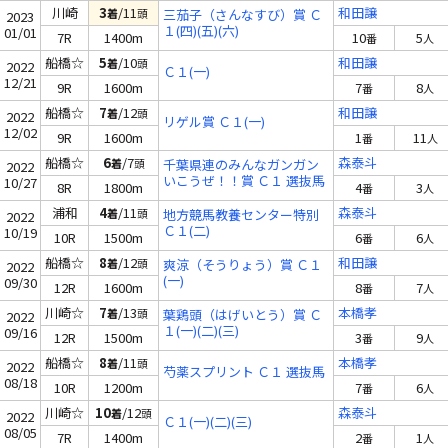
川崎
3
/11
和田譲
着
頭
三茄子（さんなすび）賞 Ｃ
2023
１(四)(五)(六)
01/01
7R
1400m
10
5
番
人
船橋☆
5
/10
和田譲
着
頭
2022
Ｃ１(一)
12/21
9R
1600m
7
8
番
人
船橋☆
7
/12
和田譲
着
頭
2022
リゲル賞 Ｃ１(一)
12/02
9R
1600m
1
11
番
人
船橋☆
6
/7
森泰斗
着
頭
千葉県連のみんなガンガン
2022
いこうぜ！！賞 Ｃ１ 選抜馬
10/27
8R
1800m
4
3
番
人
浦和
4
/11
森泰斗
着
頭
地方競馬教養センター特別
2022
Ｃ１(二)
10/19
10R
1500m
6
6
番
人
船橋☆
8
/12
和田譲
着
頭
爽涼（そうりょう）賞 Ｃ１
2022
(一)
09/30
12R
1600m
8
7
番
人
川崎☆
7
/13
本橋孝
着
頭
葉鶏頭（はげいとう）賞 Ｃ
2022
１(一)(二)(三)
09/16
12R
1500m
3
9
番
人
船橋☆
8
/11
本橋孝
着
頭
2022
芍薬スプリント Ｃ１ 選抜馬
08/18
10R
1200m
7
6
番
人
川崎☆
10
/12
森泰斗
着
頭
2022
Ｃ１(一)(二)(三)
08/05
7R
1400m
2
1
番
人