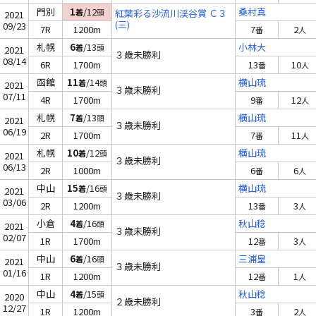
門別
1
/12
桑村真
着
頭
紅葉彩る沙流川渓谷賞 Ｃ３
2021
(三)
09/23
7R
1200m
7
2
番
人
札幌
6
/13
小林大
着
頭
2021
３歳未勝利
08/14
6R
1700m
13
10
番
人
函館
11
/14
横山琉
着
頭
2021
３歳未勝利
07/11
4R
1700m
9
12
番
人
札幌
7
/13
横山琉
着
頭
2021
３歳未勝利
06/19
2R
1700m
7
11
番
人
札幌
10
/12
横山琉
着
頭
2021
３歳未勝利
06/13
2R
1000m
6
6
番
人
中山
15
/16
横山琉
着
頭
2021
３歳未勝利
03/06
2R
1200m
13
3
番
人
小倉
4
/16
秋山稔
着
頭
2021
３歳未勝利
02/07
1R
1700m
12
3
番
人
中山
6
/16
三浦皇
着
頭
2021
３歳未勝利
01/16
1R
1200m
12
1
番
人
中山
4
/15
秋山稔
着
頭
2020
２歳未勝利
12/27
1R
1200m
3
2
番
人