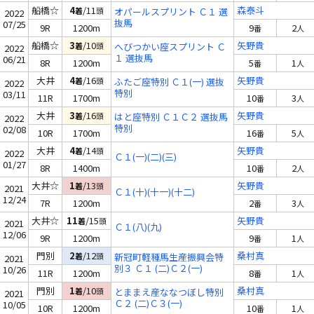
船橋☆
4
/11
森泰斗
着
頭
オパールスプリント Ｃ１ 選
2022
抜馬
07/25
9R
1200m
9
2
番
人
船橋☆
3
/10
矢野貴
着
頭
へびつかい座スプリント Ｃ
2022
１ 選抜馬
06/21
8R
1200m
5
1
番
人
大井
4
/16
矢野貴
着
頭
ふたご座特別 Ｃ１(一) 選抜
2022
特別
03/11
11R
1700m
10
3
番
人
大井
3
/16
矢野貴
着
頭
はと座特別 Ｃ１Ｃ２ 選抜馬
2022
特別
02/08
10R
1700m
16
5
番
人
大井
4
/14
矢野貴
着
頭
2022
Ｃ１(一)(二)(三)
01/27
8R
1400m
10
2
番
人
大井☆
1
/13
矢野貴
着
頭
2021
Ｃ１(十)(十一)(十二)
12/24
7R
1200m
2
3
番
人
大井☆
11
/15
矢野貴
着
頭
2021
Ｃ１(八)(九)
12/06
9R
1200m
9
1
番
人
門別
2
/12
桑村真
着
頭
新冠町軽種馬生産振興会特
2021
別３ Ｃ１ (二)Ｃ２(一)
10/26
11R
1200m
8
1
番
人
門別
1
/10
桑村真
着
頭
とままえ産ななつぼし特別
2021
Ｃ２ (二)Ｃ３(一)
10/05
10R
1200m
10
1
番
人