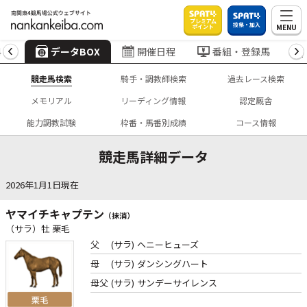
プレミアム
投票・加入
MENU
ポイント
4
データBOX
開催日程
番組・登録馬
競走馬検索
騎手・調教師検索
過去レース検索
メモリアル
リーディング情報
認定厩舎
能力調教試験
枠番・馬番別成績
コース情報
競走馬詳細データ
2026年1月1日現在
ヤマイチキャプテン
（抹消）
（サラ）牡 栗毛
父
(サラ)
ヘニーヒューズ
母
(サラ)
ダンシングハート
母父
(サラ)
サンデーサイレンス