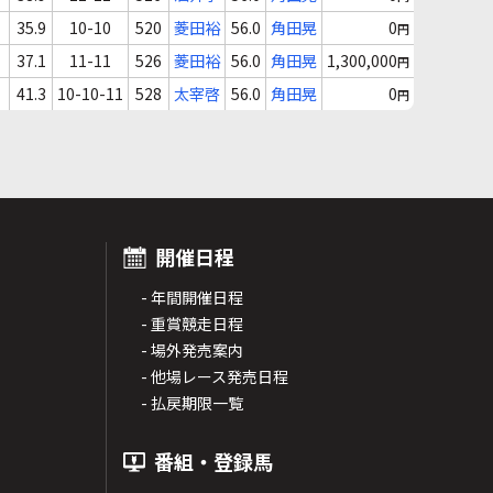
35.9
10-10
520
菱田裕
56.0
角田晃
0
円
37.1
11-11
526
菱田裕
56.0
角田晃
1,300,000
円
41.3
10-10-11
528
太宰啓
56.0
角田晃
0
円
開催日程
- 年間開催日程
- 重賞競走日程
- 場外発売案内
- 他場レース発売日程
- 払戻期限一覧
番組・登録馬