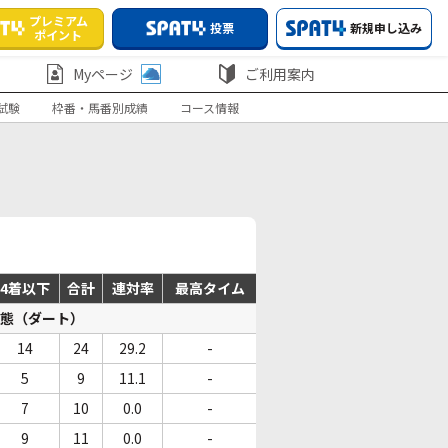
プレミアム
投票
新規申し込み
ポイント
Myページ
ご利用案内
試験
枠番・馬番別成績
コース情報
4着以下
合計
連対率
最高タイム
態（ダート）
14
24
29.2
-
5
9
11.1
-
7
10
0.0
-
9
11
0.0
-