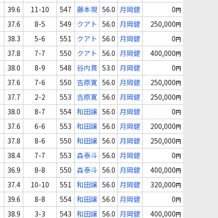
39.6
11-10
547
藤本現
56.0
月岡健
0
円
37.6
8-5
549
クアト
56.0
月岡健
250,000
円
38.3
5-6
551
クアト
56.0
月岡健
0
円
37.8
7-7
550
クアト
56.0
月岡健
400,000
円
38.0
8-9
548
谷内貫
53.0
月岡健
0
円
37.6
7-6
550
吉原寛
56.0
月岡健
250,000
円
37.7
2-2
553
吉原寛
56.0
月岡健
250,000
円
38.0
8-7
554
和田譲
56.0
月岡健
0
円
37.6
6-6
553
和田譲
56.0
月岡健
200,000
円
37.8
8-6
550
和田譲
56.0
月岡健
250,000
円
38.4
7-7
553
森泰斗
56.0
月岡健
0
円
36.9
8-8
550
森泰斗
56.0
月岡健
400,000
円
37.4
10-10
551
和田譲
56.0
月岡健
320,000
円
39.6
8-8
554
和田譲
56.0
月岡健
0
円
38.9
3-3
543
和田譲
56.0
月岡健
400,000
円