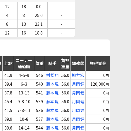
12
18
0.0
-
4
8
25.0
-
8
13
23.1
-
12
16
18.8
-
コーナー
負担
故
上3F
体重
騎手
調教師
獲得賞金
通過順
重量
41.9
4-5-9
546
村松翔
56.0
柳井宏
0
円
39.4
6-3
540
藤本現
56.0
月岡健
120,000
円
37.8
13-13
541
藤本現
56.0
月岡健
0
円
45.4
9-8-10
539
藤本現
56.0
月岡健
0
円
41.5
7-8-11
536
藤本現
56.0
月岡健
0
円
39.9
10-8
537
藤本現
56.0
月岡健
0
円
39.6
14-14
544
藤本現
56.0
月岡健
0
円