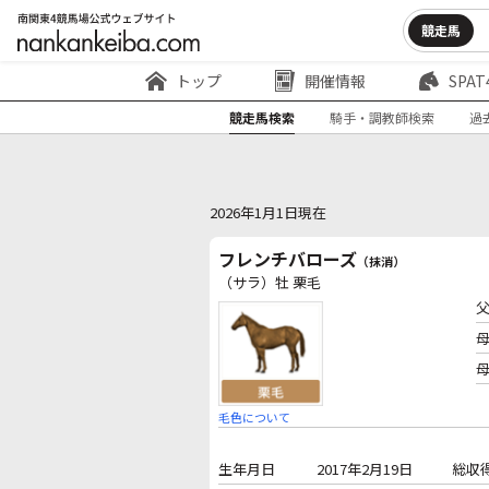
競走馬
トップ
開催情報
SPAT
競走馬検索
騎手・調教師検索
過
2026年1月1日現在
フレンチバローズ
（抹消）
（サラ）牡 栗毛
毛色について
生年月日
2017年2月19日
総収