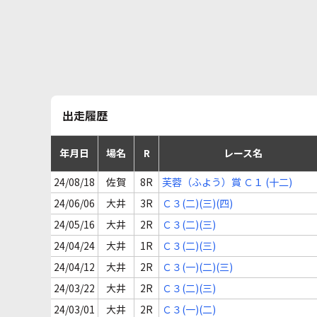
出走履歴
年月日
場名
R
レース名
24/08/18
佐賀
8R
芙蓉（ふよう）賞 Ｃ１ (十二)
24/06/06
大井
3R
Ｃ３(二)(三)(四)
24/05/16
大井
2R
Ｃ３(二)(三)
24/04/24
大井
1R
Ｃ３(二)(三)
24/04/12
大井
2R
Ｃ３(一)(二)(三)
24/03/22
大井
2R
Ｃ３(二)(三)
24/03/01
大井
2R
Ｃ３(一)(二)