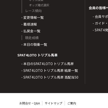
オッズ賭式選択
会員の皆様
レース傾向
- 会員サ
- 変更情報一覧
- ガイド
- 着順速報
- SPAT
- 払戻金一覧
競走成績
- 本日の騎乗一覧
SPAT4LOTO トリプル馬単
- 本日のSPAT4LOTO トリプル馬単
- SPAT4LOTO トリプル馬単 結果一覧
- SPAT4LOTO トリプル馬単 高配当50
お問合せ・Q&A
サイトマップ
ご案内