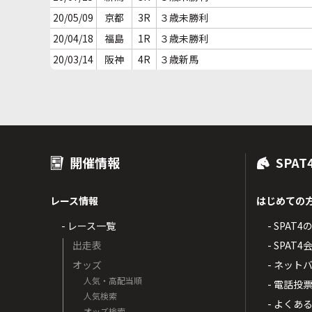
20/05/09
京都
3R
３歳未勝利
20/04/18
福島
1R
３歳未勝利
20/03/14
阪神
4R
３歳新馬
開催情報
SPAT
レース情報
はじめての
- レース一覧
- SPAT
出走表
- SPA
オッズ
- ネッ
人気・高配当順
- 電話投
人気検索
- よくあ
オッズ検索