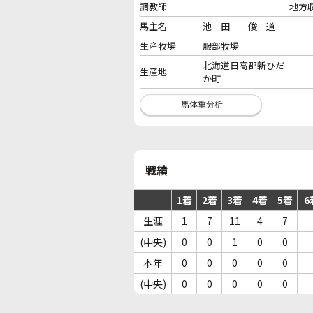
調教師
-
地方
馬主名
池 田 俊 道
生産牧場
服部牧場
北海道日高郡新ひだ
生産地
か町
戦績
1着
2着
3着
4着
5着
6
生涯
1
7
11
4
7
(中央)
0
0
1
0
0
本年
0
0
0
0
0
(中央)
0
0
0
0
0