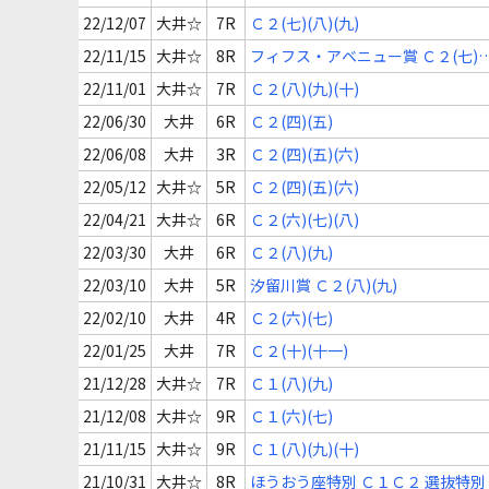
22/12/07
大井☆
7R
Ｃ２(七)(八)(九)
22/11/15
大井☆
8R
フィフス・アベニュー賞 Ｃ２(七)
(八)(九)
22/11/01
大井☆
7R
Ｃ２(八)(九)(十)
22/06/30
大井
6R
Ｃ２(四)(五)
22/06/08
大井
3R
Ｃ２(四)(五)(六)
22/05/12
大井☆
5R
Ｃ２(四)(五)(六)
22/04/21
大井☆
6R
Ｃ２(六)(七)(八)
22/03/30
大井
6R
Ｃ２(八)(九)
22/03/10
大井
5R
汐留川賞 Ｃ２(八)(九)
22/02/10
大井
4R
Ｃ２(六)(七)
22/01/25
大井
7R
Ｃ２(十)(十一)
21/12/28
大井☆
7R
Ｃ１(八)(九)
21/12/08
大井☆
9R
Ｃ１(六)(七)
21/11/15
大井☆
9R
Ｃ１(八)(九)(十)
21/10/31
大井☆
8R
ほうおう座特別 Ｃ１Ｃ２ 選抜特別