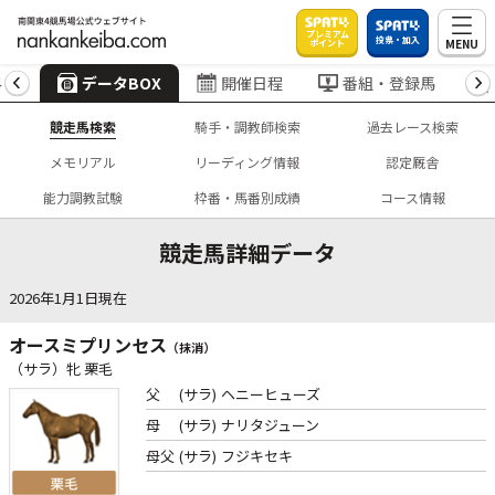
プレミアム
投票・加入
MENU
ポイント
4
データBOX
開催日程
番組・登録馬
競走馬検索
騎手・調教師検索
過去レース検索
メモリアル
リーディング情報
認定厩舎
能力調教試験
枠番・馬番別成績
コース情報
競走馬詳細データ
2026年1月1日現在
オースミプリンセス
（抹消）
（サラ）牝 栗毛
父
(サラ)
ヘニーヒューズ
母
(サラ)
ナリタジューン
母父
(サラ)
フジキセキ