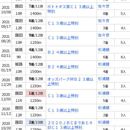
園田
7
/11
佐々世
着
頭
ホトトギス賞Ｃ１ ３歳以上
2021
特別
10/08
10R
1400m
8
5
番
人
園田
6
/12
佐々世
着
頭
2021
Ｃ１ ３歳以上特別
09/17
12R
1400m
3
4
番
人
園田
9
/12
佐々世
着
頭
2021
Ｃ１ ３歳以上特別
08/25
10R
1230m
7
5
番
人
姫路
4
/12
杉浦健
着
頭
2021
Ｂ２ ４歳以上特別
02/11
9R
1400m
6
6
番
人
姫路
9
/12
杉浦健
着
頭
2021
Ｂ２ ４歳以上特別
01/19
10R
1500m
4
8
番
人
園田
9
/12
杉浦健
着
頭
オッズパーク杯Ｂ２ ３歳以
2020
上特別
12/29
10R
1230m
5
3
番
人
園田
1
/12
杉浦健
着
頭
2020
Ｃ１ ３歳以上特別
12/03
11R
1230m
5
4
番
人
園田
6
/12
杉浦健
着
頭
2020
Ｃ１ ３歳以上特別
11/12
12R
1230m
2
3
番
人
園田
2
/10
杉浦健
着
頭
２０２０ＪＢＣまであと４
2020
日Ｃ１ ３歳以上特別
10/30
12R
1230m
5
4
番
人