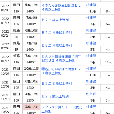
園田
5
/12
杉浦健
着
頭
そのたんお誕生日記念Ｂ２
2022
４歳以上特別
04/05
11R
1400m
11
8
番
人
園田
7
/9
杉浦健
着
頭
2022
Ｂ２ ４歳以上特別
03/15
10R
1400m
7
6
番
人
姫路
6
/10
杉浦健
着
頭
2022
Ｂ２二 ４歳以上特別
02/24
9R
1400m
8
7
番
人
姫路
7
/9
杉浦健
着
頭
2022
Ｂ２二 ４歳以上特別
02/03
9R
1400m
5
4
番
人
姫路
7
/12
杉浦健
着
頭
ＤＡＳＨ観音寺開設７周年
2022
記念Ｂ２ ４歳以上特別
01/14
11R
1400m
9
11
番
人
園田
10
/11
杉浦健
着
頭
猪名川町いなぼう特別Ｂ２
2021
３歳以上特別
12/23
11R
1400m
11
7
番
人
園田
6
/10
杉浦健
着
頭
2021
Ｂ２二 ３歳以上特別
12/03
10R
1230m
3
4
番
人
園田
4
/12
佐々世
着
頭
2021
Ｂ２ ３歳以上特別
11/10
10R
1230m
8
5
番
人
園田
1
/12
杉浦健
着
頭
シクラメン賞Ｃ１一 ３歳以
2021
上特別
10/27
12R
1400m
5
6
番
人