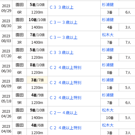
園田
5
/10
杉浦健
着
頭
2023
Ｃ３ ３歳以上
09/29
6R
1230m
3
6
番
人
園田
10
/10
杉浦健
着
頭
2023
Ｃ３一 ３歳以上
08/30
3R
1400m
4
3
番
人
園田
7
/10
松木大
着
頭
2023
Ｃ３一 ３歳以上
08/03
3R
1400m
7
7
番
人
園田
5
/10
杉浦健
着
頭
2023
Ｃ３ ３歳以上
07/20
4R
1230m
2
7
番
人
園田
8
/10
杉浦健
着
頭
2023
Ｃ２ ４歳以上特別
06/30
6R
1230m
8
7
番
人
園田
3
/7
杉浦健
着
頭
2023
Ｃ２ ４歳以上特別
06/09
6R
1230m
1
5
番
人
園田
4
/9
杉浦健
着
頭
2023
Ｃ２ ４歳以上特別
05/18
9R
1230m
7
6
番
人
園田
9
/10
松木大
着
頭
2023
Ｃ２一 ４歳以上
04/26
6R
1400m
10
5
番
人
園田
4
/6
松木大
着
頭
2023
Ｃ２ ４歳以上特別
04/06
8R
1230m
3
3
番
人