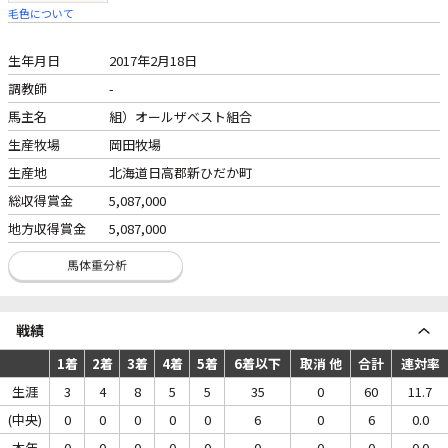
毛色について
生年月日
2017年2月18日
調教師
-
馬主名
組）オールザベスト組合
生産牧場
岡田牧場
生産地
北海道日高郡新ひだか町
総収得賞金
5,087,000
地方収得賞金
5,087,000
戦績
1着
2着
3着
4着
5着
6着以下
取消 他
合計
連対率
生涯
3
4
8
5
5
35
0
60
11.7
(中央)
0
0
0
0
0
6
0
6
0.0
本年
0
0
0
0
0
0
0
0
0.0