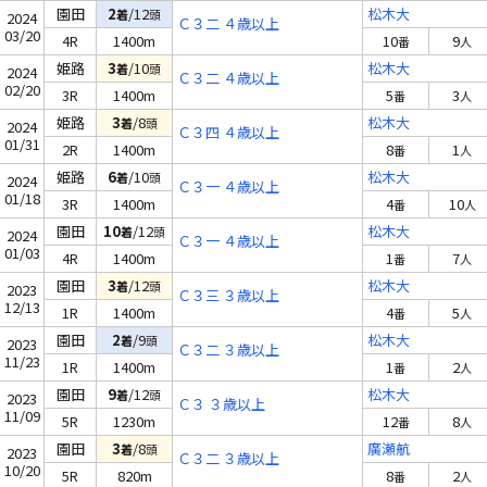
園田
2
/12
松木大
着
頭
2024
Ｃ３二 ４歳以上
03/20
4R
1400m
10
9
番
人
姫路
3
/10
松木大
着
頭
2024
Ｃ３二 ４歳以上
02/20
3R
1400m
5
3
番
人
姫路
3
/8
松木大
着
頭
2024
Ｃ３四 ４歳以上
01/31
2R
1400m
8
1
番
人
姫路
6
/10
松木大
着
頭
2024
Ｃ３一 ４歳以上
01/18
3R
1400m
4
10
番
人
園田
10
/12
松木大
着
頭
2024
Ｃ３一 ４歳以上
01/03
4R
1400m
1
7
番
人
園田
3
/12
松木大
着
頭
2023
Ｃ３三 ３歳以上
12/13
1R
1400m
4
5
番
人
園田
2
/9
松木大
着
頭
2023
Ｃ３二 ３歳以上
11/23
1R
1400m
1
2
番
人
園田
9
/12
松木大
着
頭
2023
Ｃ３ ３歳以上
11/09
5R
1230m
12
8
番
人
園田
3
/8
廣瀬航
着
頭
2023
Ｃ３二 ３歳以上
10/20
5R
820m
8
2
番
人