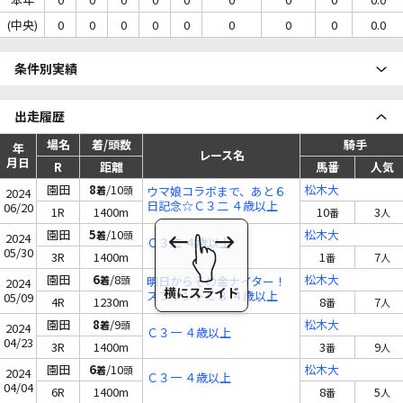
(中央)
0
0
0
0
0
0
0
0
0.0
条件別実績
出走履歴
場名
着/頭数
騎手
年
レース名
月日
R
距離
馬番
人気
園田
8
/10
松木大
着
頭
ウマ娘コラボまで、あと６
2024
日記念☆Ｃ３二 ４歳以上
06/20
1R
1400m
10
3
番
人
園田
5
/10
松木大
着
頭
2024
Ｃ３二 ４歳以上
05/30
3R
1400m
1
7
番
人
園田
6
/8
松木大
着
頭
明日からその金ナイター！
2024
スプリントＣ３ ４歳以上
05/09
4R
1230m
8
7
番
人
園田
8
/9
松木大
着
頭
2024
Ｃ３一 ４歳以上
04/23
3R
1400m
3
9
番
人
園田
6
/10
松木大
着
頭
2024
Ｃ３一 ４歳以上
04/04
6R
1400m
8
5
番
人