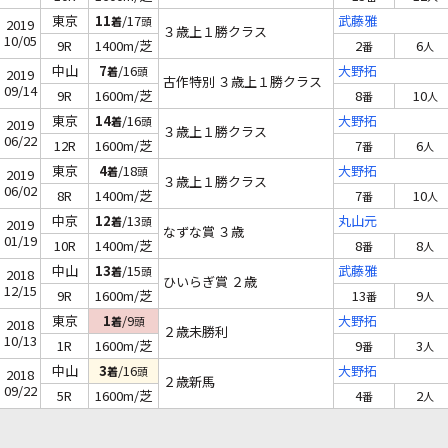
東京
11
/17
武藤雅
着
頭
2019
３歳上１勝クラス
10/05
9R
1400m/芝
2
6
番
人
中山
7
/16
大野拓
着
頭
2019
古作特別 ３歳上１勝クラス
09/14
9R
1600m/芝
8
10
番
人
東京
14
/16
大野拓
着
頭
2019
３歳上１勝クラス
06/22
12R
1600m/芝
7
6
番
人
東京
4
/18
大野拓
着
頭
2019
３歳上１勝クラス
06/02
8R
1400m/芝
7
10
番
人
中京
12
/13
丸山元
着
頭
2019
なずな賞 ３歳
01/19
10R
1400m/芝
8
8
番
人
中山
13
/15
武藤雅
着
頭
2018
ひいらぎ賞 ２歳
12/15
9R
1600m/芝
13
9
番
人
東京
1
/9
大野拓
着
頭
2018
２歳未勝利
10/13
1R
1600m/芝
9
3
番
人
中山
3
/16
大野拓
着
頭
2018
２歳新馬
09/22
5R
1600m/芝
4
2
番
人