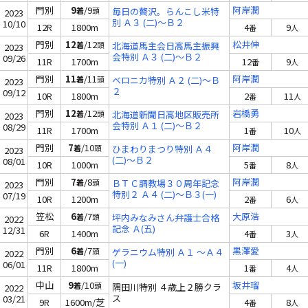
門別
9
/9
阿岸潤
着
頭
毎日の贅沢。らんこし米特
2023
別 Ａ３ (二)～Ｂ２
10/10
12R
1800m
4
9
番
人
門別
12
/12
松井伸
着
頭
北海道馬主会日高馬主振興
2023
会特別 Ａ３ (二)～Ｂ２
09/26
11R
1700m
12
9
番
人
門別
11
/11
阿岸潤
着
頭
ベロニカ特別 Ａ２ (二)～Ｂ
2023
２
09/12
10R
1800m
2
11
番
人
門別
12
/12
岩橋勇
着
頭
北海道新聞日高地区販売所
2023
会特別 Ａ１ (二)～Ｂ２
08/29
11R
1700m
1
10
番
人
門別
7
/10
阿岸潤
着
頭
ひまわりまつり特別 Ａ４
2023
(二)～Ｂ２
08/01
10R
1000m
5
8
番
人
門別
7
/8
阿岸潤
着
頭
ＢＴＣ調教場３０周年記念
2023
特別２ Ａ４ (二)～Ｂ３(一)
07/19
10R
1200m
2
6
番
人
笠松
6
/7
大原浩
着
頭
坪内みなみさん弁護士合格
2022
記念 Ａ(五)
12/31
6R
1400m
4
3
番
人
門別
6
/7
黒澤愛
着
頭
ゲラニウム特別 Ａ１ ～Ａ４
2022
(一)
06/01
11R
1800m
1
4
番
人
中山
9
/10
坂井瑠
着
頭
隅田川特別 ４歳上２勝クラ
2022
ス
03/21
9R
1600m/芝
4
8
番
人