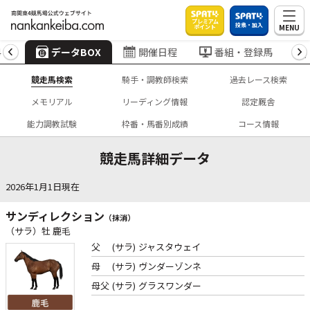
プレミアム
投票・加入
MENU
ポイント
4
データBOX
開催日程
番組・登録馬
競走馬検索
騎手・調教師検索
過去レース検索
メモリアル
リーディング情報
認定厩舎
能力調教試験
枠番・馬番別成績
コース情報
競走馬詳細データ
2026年1月1日現在
サンディレクション
（抹消）
（サラ）牡 鹿毛
父
(サラ)
ジャスタウェイ
母
(サラ)
ヴンダーゾンネ
母父
(サラ)
グラスワンダー