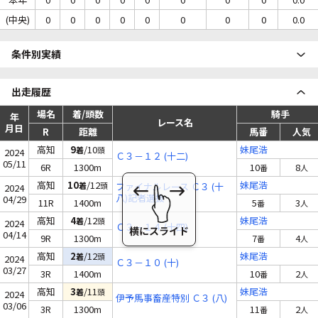
(中央)
0
0
0
0
0
0
0
0
0.0
条件別実績
出走履歴
場名
着/頭数
騎手
年
レース名
月日
R
距離
馬番
人気
高知
9
/10
妹尾浩
着
頭
2024
Ｃ３－１２ (十二)
05/11
6R
1300m
10
8
番
人
高知
10
/12
妹尾浩
着
頭
ファイナルレース Ｃ３ (十
2024
八)記者選抜
04/29
11R
1400m
5
3
番
人
高知
4
/12
妹尾浩
着
頭
2024
Ｃ３－１４ (十四)
04/14
9R
1300m
7
4
番
人
高知
2
/12
妹尾浩
着
頭
2024
Ｃ３－１０ (十)
03/27
3R
1400m
10
2
番
人
高知
3
/11
妹尾浩
着
頭
2024
伊予馬事畜産特別 Ｃ３ (八)
03/06
3R
1300m
11
2
番
人