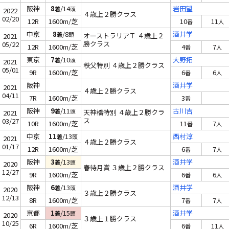
阪神
8
/14
岩田望
着
頭
2022
４歳上２勝クラス
02/20
12R
1600m/芝
10
11
番
人
中京
8
/8
酒井学
着
頭
オーストラリアＴ ４歳上２
2021
勝クラス
05/22
12R
1600m/芝
4
7
番
人
東京
7
/10
大野拓
着
頭
2021
秩父特別 ４歳上２勝クラス
05/01
9R
1600m/芝
6
6
番
人
阪神
酒井学
2021
４歳上２勝クラス
04/11
7R
1600m/芝
3
番
阪神
9
/11
古川吉
着
頭
天神橋特別 ４歳上２勝クラ
2021
ス
03/27
10R
1600m/芝
11
7
番
人
中京
11
/13
西村淳
着
頭
2021
４歳上２勝クラス
01/17
12R
1600m/芝
6
7
番
人
阪神
3
/13
酒井学
着
頭
2020
春待月賞 ３歳上２勝クラス
12/27
9R
1600m/芝
6
6
番
人
阪神
6
/13
酒井学
着
頭
2020
３歳上２勝クラス
12/13
8R
1600m/芝
7
7
番
人
京都
1
/15
酒井学
着
頭
2020
３歳上１勝クラス
10/25
6R
1600m/芝
6
11
番
人