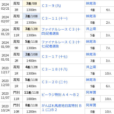
高知
3
/8
妹尾浩
着
頭
2024
Ｃ３－９ (九)
02/21
3R
1300m
4
4
番
人
高知
2
/10
妹尾浩
着
頭
2024
Ｃ３－１１ (十一)
02/07
3R
1300m
8
2
番
人
高知
3
/12
井上瑛
着
頭
ファイナルレース Ｃ３ (十
2024
四)記者選抜
01/23
11R
1300m
5
3
番
人
高知
5
/11
妹尾浩
着
頭
ファイナルレース Ｃ３ (十
2024
七)記者選抜
01/09
9R
1300m
9
7
番
人
高知
2
/10
妹尾浩
着
頭
2024
Ｃ３－１７ (十七)
01/01
2R
1400m
3
3
番
人
高知
4
/12
井上瑛
着
頭
2023
Ｃ３－１８ (十八)
12/17
1R
1300m
7
10
番
人
高知
5
/11
妹尾浩
着
頭
2023
Ｃ３－２０ (二十)
12/03
1R
1400m
9
6
番
人
門別
11
/11
阿岸潤
着
頭
2023
ビーラジ特別 Ａ４ ～Ｂ２
11/07
11R
1800m
2
10
番
人
門別
8
/11
阿岸潤
着
頭
がんばれ馬産地日高特別 Ｂ
2023
１ (二)Ｂ２
10/24
10R
1200m
8
10
番
人