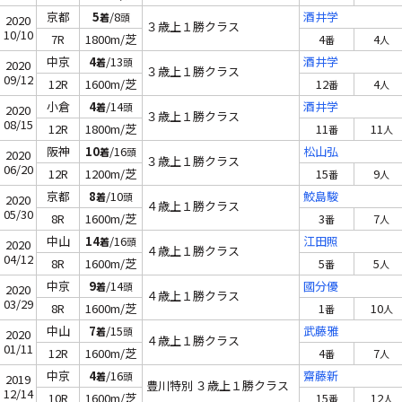
京都
5
/8
酒井学
着
頭
2020
３歳上１勝クラス
10/10
7R
1800m/芝
4
4
番
人
中京
4
/13
酒井学
着
頭
2020
３歳上１勝クラス
09/12
12R
1600m/芝
12
4
番
人
小倉
4
/14
酒井学
着
頭
2020
３歳上１勝クラス
08/15
12R
1800m/芝
11
11
番
人
阪神
10
/16
松山弘
着
頭
2020
３歳上１勝クラス
06/20
12R
1200m/芝
15
9
番
人
京都
8
/10
鮫島駿
着
頭
2020
４歳上１勝クラス
05/30
8R
1600m/芝
3
7
番
人
中山
14
/16
江田照
着
頭
2020
４歳上１勝クラス
04/12
8R
1600m/芝
5
5
番
人
中京
9
/14
國分優
着
頭
2020
４歳上１勝クラス
03/29
8R
1600m/芝
1
10
番
人
中山
7
/15
武藤雅
着
頭
2020
４歳上１勝クラス
01/11
12R
1600m/芝
4
7
番
人
中京
4
/16
齋藤新
着
頭
2019
豊川特別 ３歳上１勝クラス
12/14
10R
1600m/芝
15
12
番
人