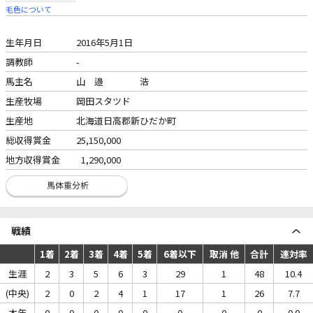
毛色について
生年月日
2016年5月1日
調教師
-
馬主名
山 邉 浩
生産牧場
岡田スタツド
生産地
北海道日高郡新ひだか町
総収得賞金
25,150,000
地方収得賞金
1,290,000
戦績
1着
2着
3着
4着
5着
6着以下
取消 他
合計
連対率
生涯
2
3
5
6
3
29
1
48
10.4
(中央)
2
0
2
4
1
17
1
26
7.7
本年
0
0
0
0
0
0
0
0
0.0