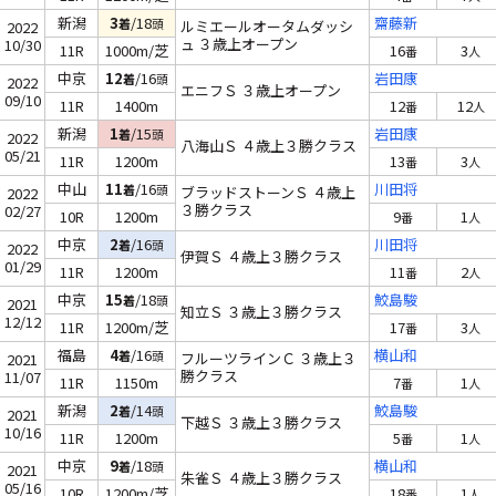
新潟
3
/18
齋藤新
着
頭
ルミエールオータムダッシ
2022
ュ ３歳上オープン
10/30
11R
1000m/芝
16
3
番
人
中京
12
/16
岩田康
着
頭
2022
エニフＳ ３歳上オープン
09/10
11R
1400m
12
12
番
人
新潟
1
/15
岩田康
着
頭
2022
八海山Ｓ ４歳上３勝クラス
05/21
11R
1200m
13
3
番
人
中山
11
/16
川田将
着
頭
ブラッドストーンＳ ４歳上
2022
３勝クラス
02/27
10R
1200m
9
1
番
人
中京
2
/16
川田将
着
頭
2022
伊賀Ｓ ４歳上３勝クラス
01/29
11R
1200m
11
2
番
人
中京
15
/18
鮫島駿
着
頭
2021
知立Ｓ ３歳上３勝クラス
12/12
11R
1200m/芝
17
3
番
人
福島
4
/16
横山和
着
頭
フルーツラインＣ ３歳上３
2021
勝クラス
11/07
11R
1150m
7
1
番
人
新潟
2
/14
鮫島駿
着
頭
2021
下越Ｓ ３歳上３勝クラス
10/16
11R
1200m
5
1
番
人
中京
9
/18
横山和
着
頭
2021
朱雀Ｓ ４歳上３勝クラス
05/16
10R
1200m/芝
18
1
番
人