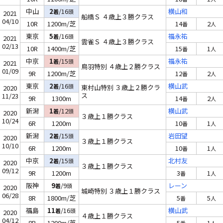
中山
2
/16
横山和
着
頭
2021
船橋Ｓ ４歳上３勝クラス
04/10
10R
1200m/芝
14
2
番
人
東京
5
/16
福永祐
着
頭
2021
雲雀Ｓ ４歳上３勝クラス
02/13
10R
1400m/芝
15
1
番
人
中京
1
/15
福永祐
着
頭
2021
鳥羽特別 ４歳上２勝クラス
01/09
9R
1200m/芝
12
2
番
人
東京
2
/16
横山武
着
頭
東村山特別 ３歳上２勝クラ
2020
ス
11/23
9R
1300m
14
2
番
人
新潟
1
/12
横山武
着
頭
2020
３歳上１勝クラス
10/24
6R
1200m
10
1
番
人
新潟
2
/15
岩田望
着
頭
2020
３歳上１勝クラス
10/10
6R
1200m
10
1
番
人
中京
2
/15
北村友
着
頭
2020
３歳上１勝クラス
09/12
9R
1200m
3
1
番
人
阪神
9
/9
レーン
着
頭
2020
城崎特別 ３歳上１勝クラス
06/28
8R
1800m/芝
5
5
番
人
福島
11
/16
横山武
着
頭
2020
４歳上１勝クラス
04/12
8R
1200m/芝
5
1