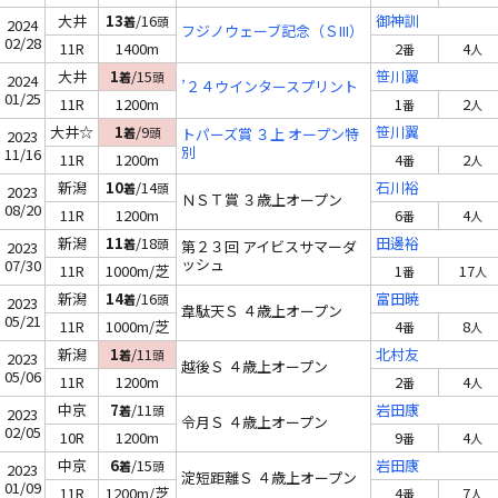
大井
13
/16
御神訓
着
頭
2024
フジノウェーブ記念（ＳIII）
02/28
11R
1400m
2
4
番
人
大井
1
/15
笹川翼
着
頭
2024
’２４ウインタースプリント
01/25
11R
1200m
1
2
番
人
大井☆
1
/9
笹川翼
着
頭
トパーズ賞 ３上 オープン特
2023
別
11/16
11R
1200m
4
2
番
人
新潟
10
/14
石川裕
着
頭
2023
ＮＳＴ賞 ３歳上オープン
08/20
11R
1200m
6
4
番
人
新潟
11
/18
田邊裕
着
頭
第２３回 アイビスサマーダ
2023
ッシュ
07/30
11R
1000m/芝
1
17
番
人
新潟
14
/16
富田暁
着
頭
2023
韋駄天Ｓ ４歳上オープン
05/21
11R
1000m/芝
4
8
番
人
新潟
1
/11
北村友
着
頭
2023
越後Ｓ ４歳上オープン
05/06
11R
1200m
2
4
番
人
中京
7
/11
岩田康
着
頭
2023
令月Ｓ ４歳上オープン
02/05
10R
1200m
9
4
番
人
中京
6
/15
岩田康
着
頭
2023
淀短距離Ｓ ４歳上オープン
01/09
11R
1200m/芝
4
7
番
人