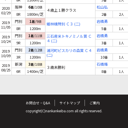
番
人
阪神
6
/10
松山弘
着
頭
2020
４歳上１勝クラス
02/29
8R
1800m/芝
2
2
番
人
門別
1
/9
岩橋勇
着
頭
2019
姫林檎特別 Ｃ３ (二)
11/05
8R
1200m
5
1
番
人
門別
1
/11
岩橋勇
着
頭
三石産米トキノミノル賞 Ｃ
2019
４ (二)
10/24
9R
1200m
3
1
番
人
門別
2
/12
岩橋勇
着
頭
浦河町ピスカリの森賞 Ｃ４
2019
(二)
10/09
3R
1200m
10
1
番
人
新潟
3
/18
石橋脩
着
頭
2019
３歳未勝利
08/25
6R
1400m/芝
8
1
番
人
お問合せ・Q&A
サイトマップ
ご案内
copyright(C)nankankeiba.com all rights reserved.