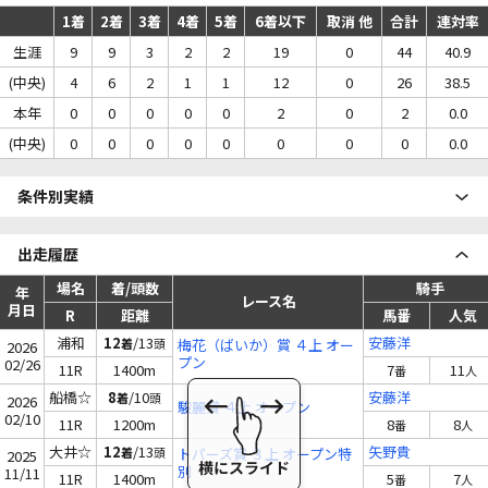
1着
2着
3着
4着
5着
6着以下
取消 他
合計
連対率
生涯
9
9
3
2
2
19
0
44
40.9
(中央)
4
6
2
1
1
12
0
26
38.5
本年
0
0
0
0
0
2
0
2
0.0
(中央)
0
0
0
0
0
0
0
0
0.0
条件別実績
出走履歴
場名
着/頭数
騎手
年
レース名
月日
R
距離
馬番
人気
浦和
12
/13
安藤洋
着
頭
梅花（ばいか）賞 ４上 オー
2026
プン
02/26
11R
1400m
7
11
番
人
船橋☆
8
/10
安藤洋
着
頭
2026
駿麗賞 ４上 オープン
02/10
11R
1200m
8
8
番
人
大井☆
12
/13
矢野貴
着
頭
トパーズ賞 ３上 オープン特
2025
別
11/11
11R
1400m
5
7
番
人