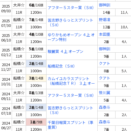
大井☆
6
/16
御神訓
着
頭
2025
アフター５スター賞（ＳIII）
09/03
11R
1200m
14
11
番
人
船橋☆
7
/14
野畑凌
着
頭
習志野きらっとスプリント
2025
（ＳII）
07/30
11R
1000m
12
10
番
人
大井☆
4
/10
本田重
着
頭
ゆりかもめオープン ４上 オ
2025
ープン特別
06/10
11R
1200m
2
4
番
人
船橋☆
5
/10
御神訓
着
頭
2025
駿麗賞 ４上 オープン
02/12
11R
1200m
9
1
番
人
船橋☆
2
/14
クアト
着
頭
2024
船橋記念（ＳIII）
11/27
11R
1000m
8
5
番
人
船橋☆
3
/14
クアト
着
頭
カムイユカラスプリント
2024
（船橋記念ＴＲ） ３上 オー
10/31
11R
1000m
9
1
番
人
プン
大井☆
8
/13
笹川翼
着
頭
2024
アフター５スター賞（ＳIII）
09/11
11R
1200m
5
4
番
人
船橋☆
2
/14
森泰斗
着
頭
習志野きらっとスプリント
2024
（ＳII）
07/18
11R
1000m
2
2
番
人
船橋☆
1
/9
森泰斗
着
頭
千葉日報賞スプリント（準
2024
重賞）
06/27
11R
1200m
7
2
番
人