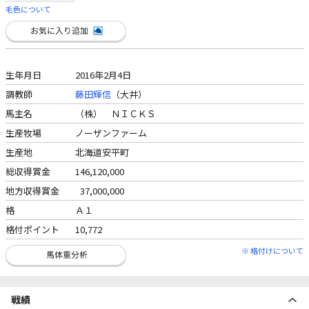
毛色について
生年月日
2016年2月4日
調教師
藤田輝信
（大井）
馬主名
（株） ＮＩＣＫＳ
生産牧場
ノーザンファーム
生産地
北海道安平町
総収得賞金
146,120,000
地方収得賞金
37,000,000
格
Ａ１
格付ポイント
10,772
※ 格付けについて
戦績