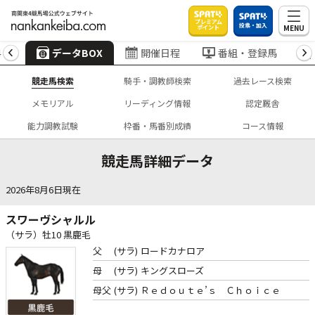
プレミアム
投票・加入
MENU
ポイント
4
データBOX
開催日程
番組・登録馬
競走馬検索
騎手・調教師検索
過去レース検索
メモリアル
リーディング情報
認定厩舎
能力調教試験
枠番・馬番別成績
コース情報
競走馬詳細データ
2026年8月6日現在
スワーヴシャルル
（サラ）牡10 黒鹿毛
父
(サラ)
ロードカナロア
母
(サラ)
キングスローズ
母父
(サラ)
Ｒｅｄｏｕｔｅ’ｓ Ｃｈｏｉｃｅ