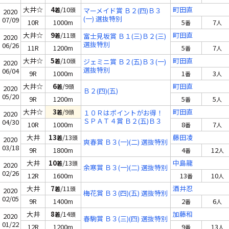
大井☆
4
/10
町田直
着
頭
マーメイド賞 Ｂ２(四)Ｂ３
2020
(一) 選抜特別
07/09
10R
1000m
5
7
番
人
大井☆
9
/11
町田直
着
頭
富士見坂賞 Ｂ１(三)Ｂ２(三)
2020
選抜特別
06/26
11R
1200m
5
7
番
人
大井☆
5
/10
町田直
着
頭
ジェミニ賞 Ｂ２(五)Ｂ３(一)
2020
選抜特別
06/04
9R
1000m
1
3
番
人
大井☆
6
/9
町田直
着
頭
2020
Ｂ２(四)(五)
05/20
9R
1200m
5
5
番
人
大井☆
3
/9
町田直
着
頭
１０Ｒはポイントがお得！
2020
ＳＰＡＴ４賞 Ｂ２(五)Ｂ３
04/30
10R
1000m
8
7
番
人
(一) 選抜特別
大井
13
/13
藤田凌
着
頭
2020
爽春賞 Ｂ３(一)(二) 選抜特別
03/18
9R
1800m
4
12
番
人
大井
10
/13
中島龍
着
頭
2020
余寒賞 Ｂ３(一)(二) 選抜特別
02/26
12R
1600m
13
10
番
人
大井
7
/11
酒井忍
着
頭
2020
梅花賞 Ｂ３(四)(五) 選抜特別
02/05
9R
1400m
2
6
番
人
大井
8
/14
加藤和
着
頭
2020
春駒賞 Ｂ３(三)(四) 選抜特別
01/22
12R
1200m
9
13
番
人