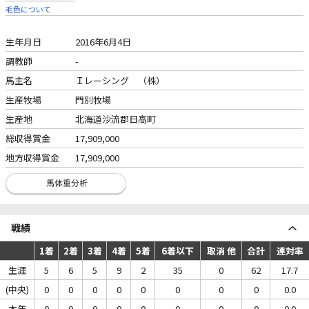
毛色について
生年月日
2016年6月4日
調教師
-
馬主名
Ｉレーシング （株）
生産牧場
門別牧場
生産地
北海道沙流郡日高町
総収得賞金
17,909,000
地方収得賞金
17,909,000
戦績
1着
2着
3着
4着
5着
6着以下
取消 他
合計
連対率
生涯
5
6
5
9
2
35
0
62
17.7
(中央)
0
0
0
0
0
0
0
0
0.0
本年
0
0
0
0
0
0
0
0
0.0