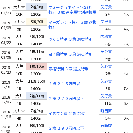
大井☆
2
/8
矢野貴
着
頭
フォーチュネイトひなげし
2019
特別 ３歳 選定馬特別選抜馬
04/23
10R
1200m
3
4
番
人
大井☆
3
/9
矢野貴
着
頭
マーガレット特別 ３歳 選抜
2019
特別
04/09
9R
1200m
4
4
番
人
大井
4
/12
的場文
着
頭
2019
つくし特別 ３歳 選抜特別
03/22
10R
1400m
6
3
番
人
大井
4
/11
矢野貴
着
頭
2019
君子蘭特別 ３歳 選抜特別
03/06
10R
1200m
6
3
番
人
大井
1
/10
矢野貴
着
頭
2019
寒椿特別 ３歳 選抜特別
01/23
10R
1200m
7
4
番
人
大井
11
/15
矢野貴
着
頭
2018
２歳 ２１５万円以上
12/31
1R
1600m
9
7
番
人
大井
2
/11
矢野貴
着
頭
2018
２歳 ２７０万円以下
12/05
1R
1400m
11
6
番
人
大井☆
7
/9
町田直
着
頭
2018
イヌワシ賞 ２歳 選抜
11/16
4R
1400m
5
9
番
人
大井
9
/10
石崎駿
着
頭
2018
２歳 ２９０万円以下
11/01
1R
1600m
10
4