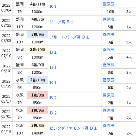
盛岡
4
/11
菅原辰
着
頭
2022
Ｂ１
09/04
7R
1000m
10
3
番
人
盛岡
4
/7
菅原辰
着
頭
2022
ジニア賞 Ｂ１
08/22
11R
1200m
5
1
番
人
盛岡
2
/9
菅原辰
着
頭
2022
ブルートパーズ賞 Ｂ１
08/09
10R
1200m
3
5
番
人
盛岡
3
/10
菅原辰
着
頭
2022
Ｂ１
07/10
8R
1000m
5
4
番
人
盛岡
4
/9
菅原辰
着
頭
2022
Ｂ１
06/28
8R
1200m
9
3
番
人
水沢
2
/10
菅原辰
着
頭
2022
Ｂ１
05/29
6R
850m
6
2
番
人
水沢
1
/8
菅原辰
着
頭
2022
Ｂ２
05/17
7R
850m
2
1
番
人
水沢
1
/9
菅原辰
着
頭
2022
Ｂ２
05/01
7R
850m
7
2
番
人
水沢
3
/8
菅原辰
着
頭
2022
ピンクダイヤモンド賞 Ｂ１
04/19
10R
1400m
3
2
番
人