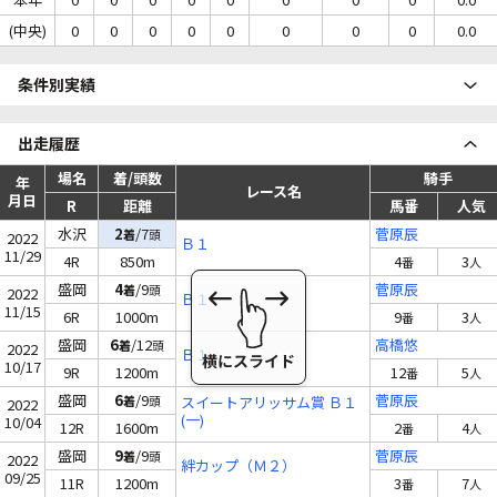
(中央)
0
0
0
0
0
0
0
0
0.0
条件別実績
出走履歴
場名
着/頭数
騎手
年
レース名
月日
R
距離
馬番
人気
水沢
2
/7
菅原辰
着
頭
2022
Ｂ１
11/29
4R
850m
4
3
番
人
盛岡
4
/9
菅原辰
着
頭
2022
Ｂ１
11/15
6R
1000m
9
3
番
人
盛岡
6
/12
高橋悠
着
頭
2022
Ｂ１
10/17
9R
1200m
12
5
番
人
盛岡
6
/9
菅原辰
着
頭
スイートアリッサム賞 Ｂ１
2022
(一)
10/04
12R
1600m
2
4
番
人
盛岡
9
/9
菅原辰
着
頭
2022
絆カップ（Ｍ２）
09/25
11R
1200m
3
7
番
人