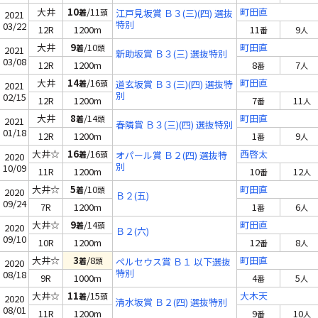
大井
10
/11
町田直
着
頭
江戸見坂賞 Ｂ３(三)(四) 選抜
2021
特別
03/22
12R
1200m
11
9
番
人
大井
9
/10
町田直
着
頭
2021
新助坂賞 Ｂ３(三) 選抜特別
03/08
12R
1200m
8
7
番
人
大井
14
/16
町田直
着
頭
道玄坂賞 Ｂ３(三)(四) 選抜特
2021
別
02/15
12R
1200m
7
11
番
人
大井
8
/14
町田直
着
頭
2021
春隣賞 Ｂ３(三)(四) 選抜特別
01/18
12R
1200m
1
9
番
人
大井☆
16
/16
西啓太
着
頭
オパール賞 Ｂ２(四) 選抜特
2020
別
10/09
11R
1200m
10
12
番
人
大井☆
5
/10
町田直
着
頭
2020
Ｂ２(五)
09/24
7R
1200m
1
6
番
人
大井☆
9
/14
町田直
着
頭
2020
Ｂ２(六)
09/10
10R
1200m
12
8
番
人
大井☆
3
/8
町田直
着
頭
ペルセウス賞 Ｂ１ 以下選抜
2020
特別
08/18
9R
1000m
4
5
番
人
大井☆
11
/15
大木天
着
頭
2020
清水坂賞 Ｂ２(四) 選抜特別
08/01
11R
1200m
9
10
番
人