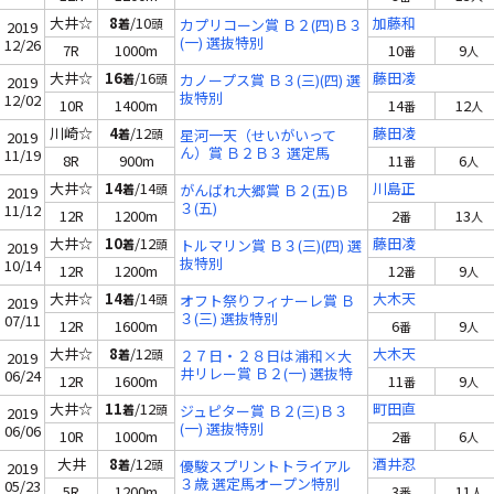
大井☆
8
/10
加藤和
着
頭
カプリコーン賞 Ｂ２(四)Ｂ３
2019
(一) 選抜特別
12/26
7R
1000m
10
9
番
人
大井☆
16
/16
藤田凌
着
頭
カノープス賞 Ｂ３(三)(四) 選
2019
抜特別
12/02
10R
1400m
14
12
番
人
川崎☆
4
/12
藤田凌
着
頭
星河一天（せいがいって
2019
ん）賞 Ｂ２Ｂ３ 選定馬
11/19
8R
900m
11
6
番
人
大井☆
14
/14
川島正
着
頭
がんばれ大郷賞 Ｂ２(五)Ｂ
2019
３(五)
11/12
12R
1200m
2
13
番
人
大井☆
10
/12
藤田凌
着
頭
トルマリン賞 Ｂ３(三)(四) 選
2019
抜特別
10/14
12R
1200m
12
9
番
人
大井☆
14
/14
大木天
着
頭
オフト祭りフィナーレ賞 Ｂ
2019
３(三) 選抜特別
07/11
12R
1600m
6
9
番
人
大井☆
8
/12
大木天
着
頭
２７日・２８日は浦和×大
2019
井リレー賞 Ｂ２(一) 選抜特
06/24
12R
1600m
11
9
番
人
別
大井☆
11
/12
町田直
着
頭
ジュピター賞 Ｂ２(三)Ｂ３
2019
(一) 選抜特別
06/06
10R
1000m
2
6
番
人
大井
8
/12
酒井忍
着
頭
優駿スプリントトライアル
2019
３歳 選定馬オープン特別
05/23
5R
1200m
3
11
番
人