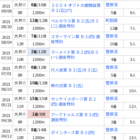
大井☆
6
/10
菅原涼
着
頭
２００４ オフト大郷開設賞
2021
Ｂ２(五)(六)
09/08
8R
1200m
5
6
番
人
大井☆
12
/12
町田直
着
頭
ペルセウス賞 Ｂ２(五)Ｂ３
2021
(二) 選抜特別
08/20
10R
1000m
12
7
番
人
大井☆
7
/11
菅原涼
着
頭
スターマイン賞 Ｂ２(四) 選
2021
抜特別
08/04
12R
1200m
10
5
番
人
大井☆
2
/12
菅原涼
着
頭
マーメイド賞 Ｂ２(四)Ｂ３
2021
(一) 選抜特別
07/15
10R
1000m
4
3
番
人
大井☆
6
/12
菅原涼
着
頭
2021
行人坂賞 Ｂ２(五)Ｂ３(五)
07/01
8R
1200m
5
6
番
人
大井☆
10
/12
菅原涼
着
頭
2021
時の日賞 Ｂ２(五)
06/10
9R
1200m
10
10
番
人
大井☆
15
/15
菅原涼
着
頭
サンケイスポーツ賞 Ｂ２
2021
(四) 選抜特別
05/21
11R
1200m
6
12
番
人
大井☆
1
/8
菅原涼
着
頭
アークトゥルス賞 Ｂ３(四)
2021
選抜特別
04/26
8R
1200m
2
5
番
人
大井☆
8
/14
菅原涼
着
頭
2021
ポインタース賞 Ｂ３(四)
04/12
10R
1200m
7
13
番
人