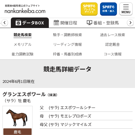
プレミアム
投票・加入
MENU
ポイント
4
データBOX
開催日程
番組・登録馬
競走馬検索
騎手・調教師検索
過去レース検索
メモリアル
リーディング情報
認定厩舎
能力調教試験
枠番・馬番別成績
コース情報
競走馬詳細データ
2024年6月1日現在
グランエスポワール
（抹消）
（サラ）牡 鹿毛
父
(サラ)
エスポワールシチー
母
(サラ)
モエレプロポーズ
母父
(サラ)
マジックマイルズ