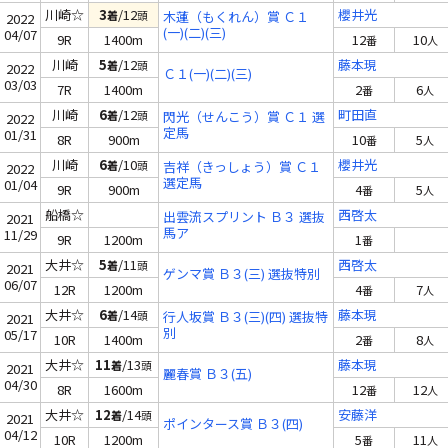
川崎☆
3
/12
櫻井光
着
頭
木蓮（もくれん）賞 Ｃ１
2022
(一)(二)(三)
04/07
9R
1400m
12
10
番
人
川崎
5
/12
藤本現
着
頭
2022
Ｃ１(一)(二)(三)
03/03
7R
1400m
2
6
番
人
川崎
6
/12
町田直
着
頭
閃光（せんこう）賞 Ｃ１ 選
2022
定馬
01/31
8R
900m
10
5
番
人
川崎
6
/10
櫻井光
着
頭
吉祥（きっしょう）賞 Ｃ１
2022
選定馬
01/04
9R
900m
4
5
番
人
船橋☆
西啓太
出雲流スプリント Ｂ３ 選抜
2021
馬ア
11/29
9R
1200m
1
番
大井☆
5
/11
西啓太
着
頭
2021
ゲンマ賞 Ｂ３(三) 選抜特別
06/07
12R
1200m
4
7
番
人
大井☆
6
/14
藤本現
着
頭
行人坂賞 Ｂ３(三)(四) 選抜特
2021
別
05/17
10R
1400m
2
8
番
人
大井☆
11
/13
藤本現
着
頭
2021
麗春賞 Ｂ３(五)
04/30
8R
1600m
12
12
番
人
大井☆
12
/14
安藤洋
着
頭
2021
ポインタース賞 Ｂ３(四)
04/12
10R
1200m
5
11
番
人