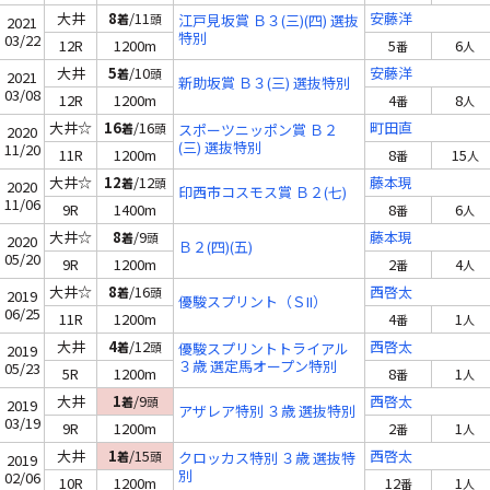
大井
8
/11
安藤洋
着
頭
江戸見坂賞 Ｂ３(三)(四) 選抜
2021
特別
03/22
12R
1200m
5
6
番
人
大井
5
/10
安藤洋
着
頭
2021
新助坂賞 Ｂ３(三) 選抜特別
03/08
12R
1200m
4
8
番
人
大井☆
16
/16
町田直
着
頭
スポーツニッポン賞 Ｂ２
2020
(三) 選抜特別
11/20
11R
1200m
8
15
番
人
大井☆
12
/12
藤本現
着
頭
2020
印西市コスモス賞 Ｂ２(七)
11/06
9R
1400m
8
6
番
人
大井☆
8
/9
藤本現
着
頭
2020
Ｂ２(四)(五)
05/20
9R
1200m
2
4
番
人
大井☆
8
/16
西啓太
着
頭
2019
優駿スプリント（ＳII）
06/25
11R
1200m
4
1
番
人
大井
4
/12
西啓太
着
頭
優駿スプリントトライアル
2019
３歳 選定馬オープン特別
05/23
5R
1200m
8
1
番
人
大井
1
/9
西啓太
着
頭
2019
アザレア特別 ３歳 選抜特別
03/19
9R
1200m
2
1
番
人
大井
1
/15
西啓太
着
頭
クロッカス特別 ３歳 選抜特
2019
別
02/06
10R
1200m
12
1
番
人