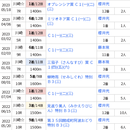
川崎☆
1
/12
櫻井光
着
頭
オプレンシア賞 Ｃ１(一)(二)
2023
(三)
05/18
7R
1400m
12
2
番
人
川崎☆
6
/12
櫻井光
着
頭
ミリオネア賞 Ｃ１(一)(二)
2023
(三)
04/06
9R
1400m
1
1
番
人
川崎
1
/12
櫻井光
着
頭
2023
Ｃ１(一)(二)(三)
03/02
5R
1400m
1
2
番
人
川崎
6
/11
藤本現
着
頭
2023
Ｃ１(一)(二)(三)
02/03
9R
1400m
11
2
番
人
川崎
2
/11
藤本現
着
頭
三茄子（さんなすび）賞 Ｃ
2023
１(四)(五)(六)
01/01
7R
1400m
3
3
番
人
川崎☆
5
/9
櫻井光
着
頭
蝉時雨（せみしぐれ）特別
2022
Ｂ３(三)
08/01
10R
1600m
2
2
番
人
川崎☆
1
/12
櫻井光
着
頭
2022
Ｃ１(一)(二)(三)
07/04
7R
1400m
2
5
番
人
川崎☆
3
/14
櫻井光
着
頭
見返り美人（みかえりびじ
2022
ん）特別 Ｂ３(三)
06/15
10R
1500m
12
10
番
人
川崎☆
9
/14
櫻井光
着
頭
第３５回開成町阿波おどり
2022
特別 Ｂ３(三)
05/20
10R
1500m
2
6
番
人