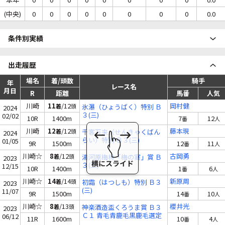
(中央)
0
0
0
0
0
0
0
0
0.0
条件別実績
出走履歴
場名
着/頭数
騎手
年
レース名
月日
R
距離
馬番
人気
川崎
11
/12
岡村健
着
頭
氷瀑（ひょうばく）特別 Ｂ
2024
３(三)
02/02
10R
1400m
7
12
番
人
川崎
12
/12
藤本現
着
頭
千客万来（せんきゃくばん
2024
らい）特別 Ｂ３(三)
01/05
9R
1500m
12
11
番
人
川崎☆
8
/12
古岡勇
着
頭
湯河原梅林「梅の宴」賞 Ｂ
2023
３(三)
12/15
10R
1400m
1
6
番
人
川崎☆
14
/14
新原周
着
頭
初霜（はつしも）特別 Ｂ３
2023
(三)
11/07
9R
1500m
14
10
番
人
川崎☆
8
/13
櫻井光
着
頭
神楽酒造盃くろうま賞 Ｂ３
2023
Ｃ１ 青毛青鹿毛黒鹿毛選定
06/12
11R
1600m
10
4
番
人
馬