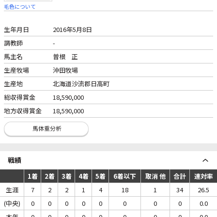
毛色について
生年月日
2016年5月8日
調教師
-
馬主名
曽根 正
生産牧場
沖田牧場
生産地
北海道沙流郡日高町
総収得賞金
18,590,000
地方収得賞金
18,590,000
戦績
1着
2着
3着
4着
5着
6着以下
取消 他
合計
連対率
生涯
7
2
2
1
4
18
1
34
26.5
(中央)
0
0
0
0
0
0
0
0
0.0
本年
0
0
0
0
0
0
0
0
0.0