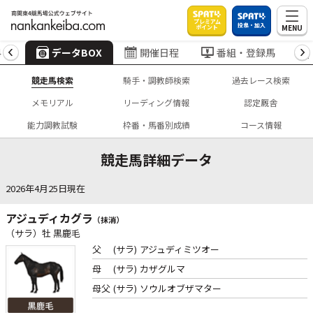
プレミアム
投票・加入
MENU
ポイント
4
データBOX
開催日程
番組・登録馬
競走馬検索
騎手・調教師検索
過去レース検索
メモリアル
リーディング情報
認定厩舎
能力調教試験
枠番・馬番別成績
コース情報
競走馬詳細データ
2026年4月25日現在
アジュディカグラ
（抹消）
（サラ）牡 黒鹿毛
父
(サラ)
アジュディミツオー
母
(サラ)
カザグルマ
母父
(サラ)
ソウルオブザマター