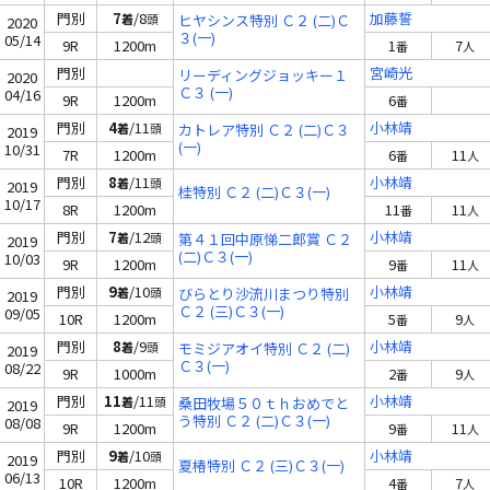
門別
7
/8
加藤誓
着
頭
ヒヤシンス特別 Ｃ２ (二)Ｃ
2020
３(一)
05/14
9R
1200m
1
7
番
人
門別
宮崎光
リーディングジョッキー１
2020
Ｃ３ (一)
04/16
9R
1200m
6
番
門別
4
/11
小林靖
着
頭
カトレア特別 Ｃ２ (二)Ｃ３
2019
(一)
10/31
7R
1200m
6
11
番
人
門別
8
/11
小林靖
着
頭
2019
桂特別 Ｃ２ (二)Ｃ３(一)
10/17
8R
1200m
11
11
番
人
門別
7
/12
小林靖
着
頭
第４１回中原悌二郎賞 Ｃ２
2019
(二)Ｃ３(一)
10/03
9R
1200m
9
11
番
人
門別
9
/10
小林靖
着
頭
びらとり沙流川まつり特別
2019
Ｃ２ (三)Ｃ３(一)
09/05
10R
1200m
5
9
番
人
門別
8
/9
小林靖
着
頭
モミジアオイ特別 Ｃ２ (二)
2019
Ｃ３(一)
08/22
9R
1000m
2
9
番
人
門別
11
/11
小林靖
着
頭
桑田牧場５０ｔｈおめでと
2019
う特別 Ｃ２ (二)Ｃ３(一)
08/08
9R
1200m
9
11
番
人
門別
9
/10
小林靖
着
頭
2019
夏椿特別 Ｃ２ (三)Ｃ３(一)
06/13
10R
1200m
4
7
番
人