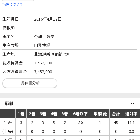
毛色について
生年月日
2016年4月17日
調教師
-
馬主名
今津 敏美
生産牧場
田渕牧場
生産地
北海道新冠郡新冠町
総収得賞金
3,452,000
地方収得賞金
3,452,000
戦績
1着
2着
3着
4着
5着
6着以下
取消 他
合計
連対率
生涯
3
2
3
5
2
30
1
45
11.1
(中央)
0
0
0
0
0
0
0
0
0.0
本年
0
0
0
0
0
0
0
0
0.0