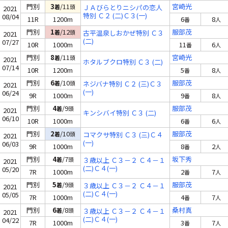
門別
3
/11
宮崎光
着
頭
ＪＡびらとりニシパの恋人
2021
特別 Ｃ２ (二)Ｃ３(一)
08/04
11R
1200m
6
8
番
人
門別
1
/12
服部茂
着
頭
古平温泉しおかぜ特別 Ｃ３
2021
(二)
07/27
10R
1000m
11
6
番
人
門別
8
/11
宮崎光
着
頭
2021
ホタルブクロ特別 Ｃ３ (二)
07/14
10R
1200m
5
8
番
人
門別
6
/10
服部茂
着
頭
ネジバナ特別 Ｃ２ (三)Ｃ３
2021
(一)
06/24
9R
1000m
9
8
番
人
門別
4
/9
服部茂
着
頭
2021
キンシバイ特別 Ｃ３ (二)
06/10
10R
1000m
6
6
番
人
門別
2
/10
服部茂
着
頭
コマクサ特別 Ｃ３ (三)Ｃ４
2021
(一)
06/03
9R
1000m
8
2
番
人
門別
4
/7
坂下秀
着
頭
３歳以上 Ｃ３－２ Ｃ４－１
2021
(二)Ｃ４(一)
05/20
7R
1000m
2
7
番
人
門別
5
/9
服部茂
着
頭
３歳以上 Ｃ３－２ Ｃ４－１
2021
(二)Ｃ４(一)
05/05
7R
1000m
4
7
番
人
門別
6
/8
桑村真
着
頭
３歳以上 Ｃ３－２ Ｃ４－１
2021
(二)Ｃ４(一)
04/22
7R
1000m
3
7
番
人