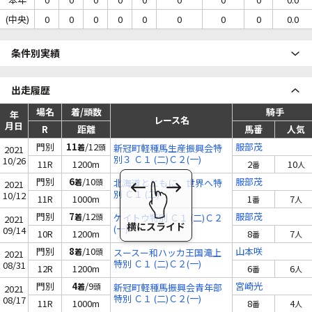
(中央)
0
0
0
0
0
0
0
0
0.0
条件別実績
出走履歴
場名
着/頭数
騎手
年
レース名
月日
R
距離
馬番
人気
門別
11
/12
服部茂
着
頭
新冠町軽種馬生産振興会特
2021
別３ Ｃ１ (二)Ｃ２(一)
10/26
11R
1200m
2
10
番
人
門別
6
/10
服部茂
着
頭
北海道とともに、世界へ特
2021
別 Ｃ１ (二)
10/12
11R
1000m
1
7
番
人
門別
7
/12
服部茂
着
頭
ケイトウ特別 Ｃ１ (二)Ｃ２
2021
(一)
09/14
10R
1200m
8
7
番
人
門別
8
/10
山本咲
着
頭
スースー和ハッカ王国滝上
2021
特別 Ｃ１ (二)Ｃ２(一)
08/31
12R
1200m
6
6
番
人
門別
4
/9
宮崎光
着
頭
新冠町軽種馬振興会青年部
2021
特別 Ｃ１ (二)Ｃ２(一)
08/17
11R
1000m
8
4
番
人