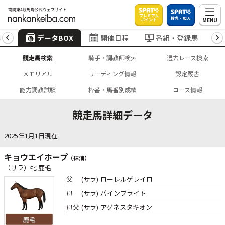
プレミアム
投票・加入
MENU
ポイント
4
データBOX
開催日程
番組・登録馬
競走馬検索
騎手・調教師検索
過去レース検索
メモリアル
リーディング情報
認定厩舎
能力調教試験
枠番・馬番別成績
コース情報
競走馬詳細データ
2025年1月1日現在
キョウエイホープ
（抹消）
（サラ）牝 鹿毛
父
(サラ)
ローレルゲレイロ
母
(サラ)
パインブライト
母父
(サラ)
アグネスタキオン