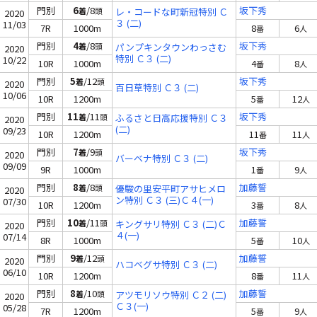
門別
6
/8
坂下秀
着
頭
レ・コードな町新冠特別 Ｃ
2020
３ (二)
11/03
7R
1000m
8
6
番
人
門別
4
/8
坂下秀
着
頭
パンプキンタウンわっさむ
2020
特別 Ｃ３ (二)
10/22
10R
1000m
4
8
番
人
門別
5
/12
坂下秀
着
頭
2020
百日草特別 Ｃ３ (二)
10/06
10R
1200m
5
12
番
人
門別
11
/11
坂下秀
着
頭
ふるさと日高応援特別 Ｃ３
2020
(二)
09/23
10R
1200m
11
11
番
人
門別
7
/9
坂下秀
着
頭
2020
バーベナ特別 Ｃ３ (二)
09/09
9R
1000m
1
9
番
人
門別
8
/8
加藤誓
着
頭
優駿の里安平町アサヒメロ
2020
ン特別 Ｃ３ (三)Ｃ４(一)
07/30
10R
1200m
3
8
番
人
門別
10
/11
加藤誓
着
頭
キングサリ特別 Ｃ３ (二)Ｃ
2020
４(一)
07/14
8R
1000m
5
10
番
人
門別
9
/12
加藤誓
着
頭
2020
ハコベグサ特別 Ｃ３ (二)
06/10
10R
1200m
8
11
番
人
門別
8
/10
加藤誓
着
頭
アツモリソウ特別 Ｃ２ (二)
2020
Ｃ３(一)
05/28
7R
1200m
5
9
番
人