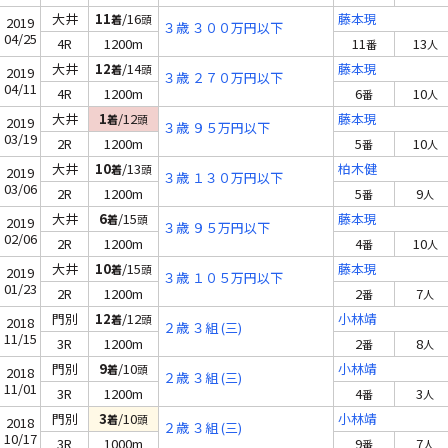
大井
11
/16
藤本現
着
頭
2019
３歳 ３００万円以下
04/25
4R
1200m
11
13
番
人
大井
12
/14
藤本現
着
頭
2019
３歳 ２７０万円以下
04/11
4R
1200m
6
10
番
人
大井
1
/12
藤本現
着
頭
2019
３歳 ９５万円以下
03/19
2R
1200m
5
10
番
人
大井
10
/13
柏木健
着
頭
2019
３歳 １３０万円以下
03/06
2R
1200m
5
9
番
人
大井
6
/15
藤本現
着
頭
2019
３歳 ９５万円以下
02/06
2R
1200m
4
10
番
人
大井
10
/15
藤本現
着
頭
2019
３歳 １０５万円以下
01/23
2R
1200m
2
7
番
人
門別
12
/12
小林靖
着
頭
2018
２歳 ３組 (三)
11/15
3R
1200m
2
8
番
人
門別
9
/10
小林靖
着
頭
2018
２歳 ３組 (三)
11/01
3R
1200m
4
3
番
人
門別
3
/10
小林靖
着
頭
2018
２歳 ３組 (三)
10/17
3R
1000m
9
7
番
人