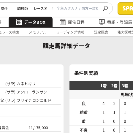
騎手
調教師
レース名
4
データBOX
開催日程
番組・登録馬
去レース検索
メモリアル
リーディング情報
認定厩舎
能力調教
競走馬詳細データ
条件別実績
父
(サラ)
カネヒキリ
1着
2着
3着
母
(サラ)
アンローランサン
馬場状
母父
(サラ)
フサイチコンコルド
良
4
2
0
稍重
1
1
1
重
1
0
0
得賞金
11,175,000
不良
1
0
1