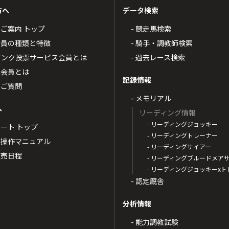
方へ
データ検索
4のご案内 トップ
- 競走馬検索
T4会員の種類と特徴
- 騎手・調教師検索
トバンク投票サービス会員とは
- 過去レース検索
票会員とは
記録情報
るご質問
- メモリアル
へ
リーディング情報
- リーディングジョッキー
ポート トップ
- リーディングトレーナー
・操作マニュアル
- リーディングサイアー
4発売日程
- リーディングブルードメア
- リーディングジョッキーx
- 認定厩舎
分析情報
- 能力調教試験