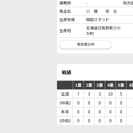
調教師
-
地方
馬主名
小 橋 亮 太
生産牧場
岡田スタツド
北海道日高郡新ひだ
生産地
か町
戦績
1着
2着
3着
4着
5着
6
生涯
7
3
2
10
5
(中央)
0
0
0
0
0
本年
0
0
0
0
0
(中央)
0
0
0
0
0