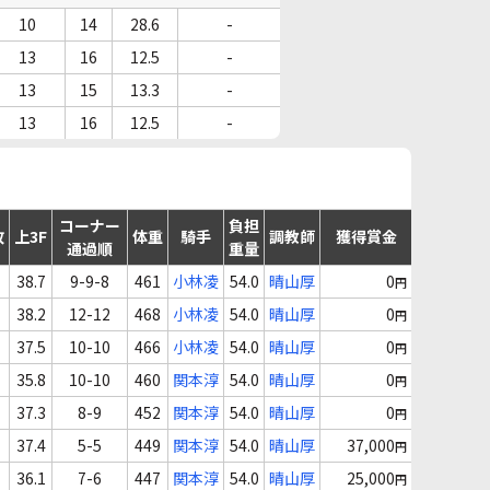
10
14
28.6
-
13
16
12.5
-
13
15
13.3
-
13
16
12.5
-
コーナー
負担
故
上3F
体重
騎手
調教師
獲得賞金
通過順
重量
38.7
9-9-8
461
小林凌
54.0
晴山厚
0
円
38.2
12-12
468
小林凌
54.0
晴山厚
0
円
37.5
10-10
466
小林凌
54.0
晴山厚
0
円
35.8
10-10
460
関本淳
54.0
晴山厚
0
円
37.3
8-9
452
関本淳
54.0
晴山厚
0
円
37.4
5-5
449
関本淳
54.0
晴山厚
37,000
円
36.1
7-6
447
関本淳
54.0
晴山厚
25,000
円