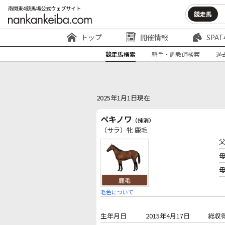
競走馬
トップ
開催情報
SPAT
競走馬検索
騎手・調教師検索
過
2025年1月1日現在
ペキノワ
（抹消）
（サラ）牝 鹿毛
毛色について
生年月日
2015年4月17日
総収