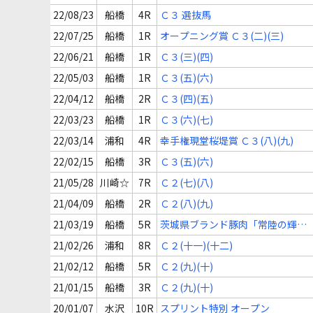
22/08/23
船橋
4R
Ｃ３ 選抜馬
22/07/25
船橋
1R
オープニング賞 Ｃ３(二)(三)
22/06/21
船橋
1R
Ｃ３(三)(四)
22/05/03
船橋
1R
Ｃ３(五)(六)
22/04/12
船橋
2R
Ｃ３(四)(五)
22/03/23
船橋
1R
Ｃ３(六)(七)
22/03/14
浦和
4R
幸手権現堂桜堤賞 Ｃ３(八)(九)
22/02/15
船橋
3R
Ｃ３(五)(六)
21/05/28
川崎☆
7R
Ｃ２(七)(八)
21/04/09
船橋
2R
Ｃ２(八)(九)
21/03/19
船橋
5R
茨城県ブランド豚肉「常陸の輝
き」杯 Ｃ２(七)(八)
21/02/26
浦和
8R
Ｃ２(十一)(十二)
21/02/12
船橋
5R
Ｃ２(九)(十)
21/01/15
船橋
3R
Ｃ２(九)(十)
20/01/07
水沢
10R
スプリント特別 オープン