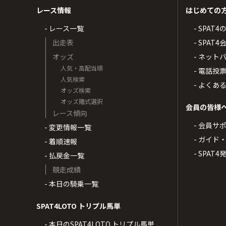
レース情報
はじめての
- レース一覧
- SPAT
出走表
- SPA
オッズ
- ネッ
人気・高配当順
- 電話投
人気検索
- よくあ
オッズ検索
オッズ賭式選択
会員の皆様
レース傾向
- 会員サ
- 変更情報一覧
- ガイド
- 着順速報
- SPAT
- 払戻金一覧
競走成績
- 本日の騎乗一覧
SPAT4LOTO トリプル馬単
- 本日のSPAT4LOTO トリプル馬単