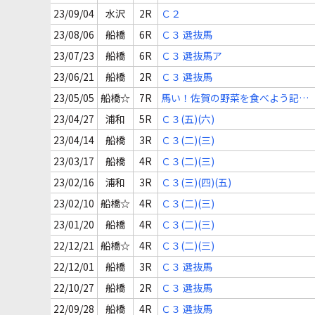
23/09/04
水沢
2R
Ｃ２
23/08/06
船橋
6R
Ｃ３ 選抜馬
23/07/23
船橋
6R
Ｃ３ 選抜馬ア
23/06/21
船橋
2R
Ｃ３ 選抜馬
23/05/05
船橋☆
7R
馬い！佐賀の野菜を食べよう記念
Ｃ３ 選抜馬
23/04/27
浦和
5R
Ｃ３(五)(六)
23/04/14
船橋
3R
Ｃ３(二)(三)
23/03/17
船橋
4R
Ｃ３(二)(三)
23/02/16
浦和
3R
Ｃ３(三)(四)(五)
23/02/10
船橋☆
4R
Ｃ３(二)(三)
23/01/20
船橋
4R
Ｃ３(二)(三)
22/12/21
船橋☆
4R
Ｃ３(二)(三)
22/12/01
船橋
3R
Ｃ３ 選抜馬
22/10/27
船橋
2R
Ｃ３ 選抜馬
22/09/28
船橋
4R
Ｃ３ 選抜馬