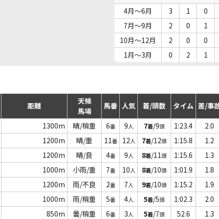
4月～6月
3
1
0
7月～9月
2
0
1
10月～12月
2
0
0
1月～3月
0
2
1
天候
距離
馬番
人気
着/頭数
タイム
差/事
馬場
1300m
晴/稍重
6
9
7
/9
1:23.4
2.0
番
人
着
頭
1200m
晴/重
11
12
7
/12
1:15.8
1.2
番
人
着
頭
1200m
晴/良
4
9
8
/11
1:15.6
1.3
番
人
着
頭
1000m
小雨/重
7
10
8
/10
1:01.9
1.8
番
人
着
頭
1200m
雨/不良
2
7
9
/10
1:15.2
1.9
番
人
着
頭
1000m
雨/稍重
5
4
5
/5
1:02.3
2.0
番
人
着
頭
850m
曇/稍重
6
3
5
/7
52.6
1.3
番
人
着
頭