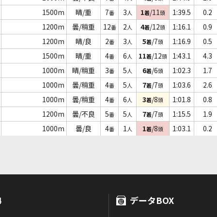
1500m
晴/重
7
3
1
/11
1:39.5
0.2
番
人
着
頭
1200m
曇/稍重
12
2
4
/12
1:16.1
0.9
番
人
着
頭
1200m
晴/良
2
3
5
/7
1:16.9
0.5
番
人
着
頭
1500m
晴/重
4
6
11
/12
1:43.1
4.3
番
人
着
頭
1000m
晴/稍重
3
5
6
/6
1:02.3
1.7
番
人
着
頭
1000m
曇/稍重
4
5
7
/7
1:03.6
2.6
番
人
着
頭
1000m
曇/稍重
4
6
3
/8
1:01.8
0.8
番
人
着
頭
1200m
曇/不良
5
5
7
/7
1:15.5
1.9
番
人
着
頭
1000m
曇/良
4
1
1
/8
1:03.1
0.2
番
人
着
頭
4
データBOX