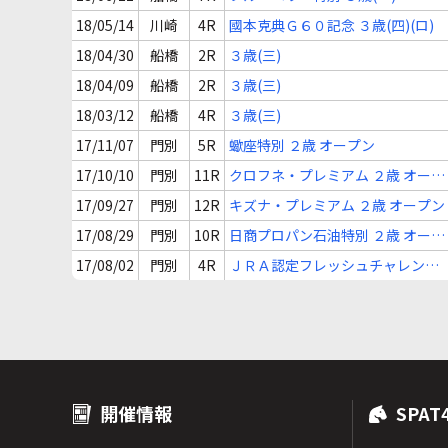
18/05/14
川崎
4R
國本克典Ｇ６０記念 ３歳(四)(ロ)
18/04/30
船橋
2R
３歳(三)
18/04/09
船橋
2R
３歳(三)
18/03/12
船橋
4R
３歳(三)
17/11/07
門別
5R
蠍座特別 ２歳 オープン
17/10/10
門別
11R
クロフネ・プレミアム ２歳 オープ
ン
17/09/27
門別
12R
キズナ・プレミアム ２歳 オープン
17/08/29
門別
10R
日商プロパン石油特別 ２歳 オープ
ン
17/08/02
門別
4R
ＪＲＡ認定フレッシュチャレンジ
２歳 新馬
開催情報
SPAT