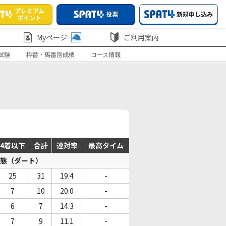
プレミアム
投票
新規申し込み
ポイント
Myページ
ご利用案内
試験
枠番・馬番別成績
コース情報
4着以下
合計
連対率
最高タイム
態（ダート）
25
31
19.4
-
7
10
20.0
-
6
7
14.3
-
7
9
11.1
-