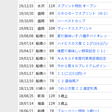
19/12/15
水沢
11R
スプリント特別 オープン
19/10/20
盛岡
8R
ＯＲＯターフスプリント（Ｍ２）
19/10/05
盛岡
9R
ハーベストカップ
19/09/21
盛岡
10R
ヴィーナススプリント
19/08/08
船橋☆
8R
夏だ美味いぞ 八幡平バイオレット
記念 Ｃ１(四)(五)
19/07/14
船橋☆
8R
ハイビスカス賞 Ｃ１(六)(七)(八)
19/04/17
船橋☆
8R
堆肥で美味しい野菜記念 Ｃ１(三)
(四)
19/03/13
船橋☆
7R
ＮＡＲＧＰ年度代表馬受賞記念 Ｃ
１(三)(四)
19/02/19
船橋☆
9R
今から第９Ｒプレミアムポイント
３倍賞 Ｃ１(五)(六)
19/01/17
船橋☆
7R
Ｃ１(二)(三)(四) イ
18/12/10
船橋☆
7R
Ｃ２ 選抜馬ア
18/11/28
川崎☆
6R
つわぶき賞 Ｃ２ 選定牝馬
18/08/25
新潟
12R
３歳上
18/07/14
福島
12R
３歳上
18/06/21
船橋
7R
ブルーベリー特別 ３歳(一)