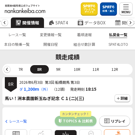
プレミアム
投票・加入
MENU
ポイント
プ
開催情報
SPAT4
データBOX
開催日
レース一覧
変更情報一覧
着順速報
払戻金一覧
本日の騎乗一覧
開催日程
組合せ数計算
SPAT4LOTO
競走成績
6R
7R
8R
9R
10R
11R
12R
2026年6月3日
第3回 船橋競馬 第3日
8R
1,200m
18:15
ダ
（外）
（12頭）
発走時刻
馬い！洲本農園新玉ねぎ記念 Ｃ１(二)(三)
詳細
カンタンチェック！
TOPICS & 比較表
レース一覧
リプレイ