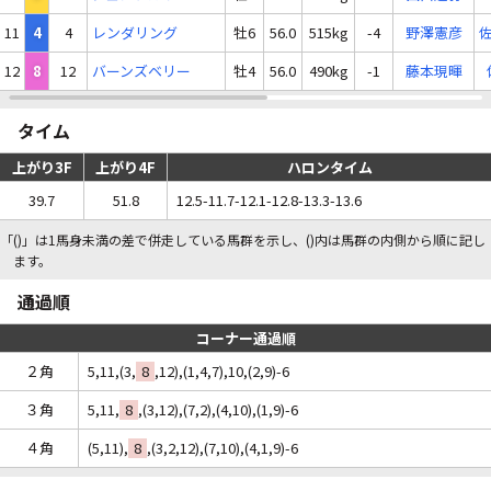
11
4
4
レンダリング
牡6
56.0
515kg
-4
野澤憲彦
12
8
12
バーンズベリー
牡4
56.0
490kg
-1
藤本現暉
タイム
上がり3F
上がり4F
ハロンタイム
39.7
51.8
12.5-11.7-12.1-12.8-13.3-13.6
「()」は1馬身未満の差で併走している馬群を示し、()内は馬群の内側から順に記し
ます。
通過順
コーナー通過順
２角
5,11,(3,
8
,12),(1,4,7),10,(2,9)-6
３角
5,11,
8
,(3,12),(7,2),(4,10),(1,9)-6
４角
(5,11),
8
,(3,2,12),(7,10),(4,1,9)-6