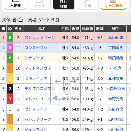
出走表
オッズ
分析
レース傾向
結果
天候: 曇
馬場: ダート 不良
着
枠
馬番
馬名
性齢
負担
馬体重
増減
騎手
1
6
8
スピリットサージ
牝4
54.0
471kg
＋3
本田正重
2
8
11
コンスピラシー
牝4
54.0
468kg
-5
古岡勇樹
3
6
7
シナツヒメ
牝4
54.0
449kg
＋7
和田譲治
4
7
10
マッドネスカズ
牡7
56.0
476kg
＋8
小杉亮
5
5
5
セキテイレア
牝5
51.0
441kg
±0
▲沖響主
6
2
2
デルマネコダマシ
牝6
54.0
465kg
＋2
木間塚龍馬
7
3
3
マルヒロユートピア
牡4
56.0
490kg
-7
仲野光馬
8
1
1
ゼンソレイユ
牝4
54.0
410kg
＋2
矢野貴之
9
7
9
バトルクリーク
牡5
56.0
549kg
＋1
山中悠希
10
5
6
ジュンフカリ
牡6
56.0
469kg
＋2
山口達弥