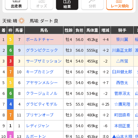
出走表
オッズ
分析
レース傾向
結果
天候: 晴
馬場: ダート 良
着
枠
馬番
馬名
性齢
負担
馬体重
増減
騎手
1
5
7
ボールドチャー
牡4
56.0
452kg
＋4
笹川翼
2
6
9
グランピクニック
牡3
56.0
555kg
＋2
川島正太郎
3
3
3
サーブザミッション
牡4
54.0
455kg
-2
△所蛍
4
7
10
キープカミング
牡4
56.0
479kg
＋2
臼井健太郎
5
5
6
アヤサンメルシー
牝5
54.0
454kg
＋7
西啓太
6
6
8
クラージュミノル
牡4
56.0
534kg
-2
菅原涼太
7
4
4
グラビティモデル
セ5
55.0
483kg
＋25
☆鷹見陸
8
7
11
ブリヤンオーブ
牡3
56.0
480kg
＋2
町田直希
9
1
1
レディジャン
牝6
54.0
459kg
-6
本田正重
10
8
13
ルボートン
牝4
51.0
453kg
±0
▲山本大翔