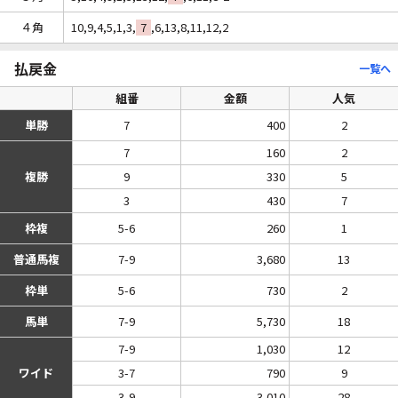
４角
10,9,4,5,1,3,
7
,6,13,8,11,12,2
払戻金
一覧へ
組番
金額
人気
単勝
7
400
2
7
160
2
複勝
9
330
5
3
430
7
枠複
5-6
260
1
普通馬複
7-9
3,680
13
枠単
5-6
730
2
馬単
7-9
5,730
18
7-9
1,030
12
ワイド
3-7
790
9
3-9
3,010
28