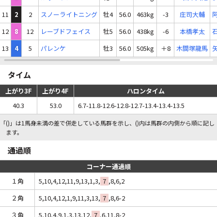
11
2
2
スノーライトニング
牡4
56.0
463kg
-3
庄司大輔
12
8
12
レーブドフェイス
牡5
56.0
438kg
-6
本橋孝太
13
4
5
パレンケ
牡3
56.0
505kg
＋8
木間塚龍馬
タイム
上がり3F
上がり4F
ハロンタイム
40.3
53.0
6.7-11.8-12.6-12.8-12.7-13.4-13.4-13.5
「()」は1馬身未満の差で併走している馬群を示し、()内は馬群の内側から順に記し
ます。
通過順
コーナー通過順
１角
5,10,4,12,11,9,13,1,3,
7
,8,6,2
２角
5,10,4,12,1,9,11,3,13,
7
,8,6-2
３角
5,10,4,9,1,3,13,12,
7
,6,11,8-2