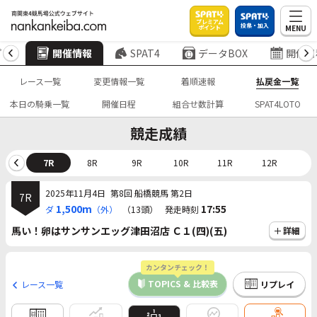
プレミアム
投票・加入
MENU
ポイント
プ
開催情報
SPAT4
データBOX
開催日
レース一覧
変更情報一覧
着順速報
払戻金一覧
本日の騎乗一覧
開催日程
組合せ数計算
SPAT4LOTO
競走成績
6R
7R
8R
9R
10R
11R
12R
2025年11月4日
第8回 船橋競馬 第2日
7R
1,500m
17:55
ダ
（外）
（13頭）
発走時刻
馬い！卵はサンサンエッグ津田沼店 Ｃ１(四)(五)
詳細
カンタンチェック！
TOPICS & 比較表
レース一覧
リプレイ