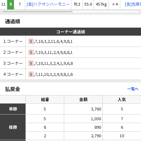
11
6
7
[金]ハクサンハーモニー
牝3
55.0
457kg
＋4
[金]吉
通過順
コーナー通過順
１コーナー
5
,7,10,3,2,11,6,4,9,8,1
２コーナー
5
,7,10,3,11,2,4,9,6,8,1
３コーナー
5
,7,10,11,3,2,4,1,9,6,8
４コーナー
5
,7,11,10,3,2,4,9,8,1,6
払戻金
一覧へ
組番
金額
人気
単勝
5
3,760
5
5
1,030
7
複勝
8
890
6
2
2,790
10