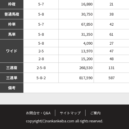
枠複
5-7
16,880
21
普通馬複
5-8
30,750
38
枠単
5-7
67,850
42
馬単
5-8
31,350
61
5-8
4,090
27
ワイド
2-5
13,970
47
2-8
15,200
48
三連複
2-5-8
268,530
131
三連単
5-8-2
817,590
587
備考
お問合せ・Q&A
サイトマップ
ご案内
copyright(C)nankankeiba.com all rights reserved.