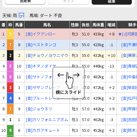
出走表
オッズ
結果
天候: 雨
馬場: ダート 不良
着
枠
馬番
馬名
性齢
負担
馬体重
増減
騎手
1
5
5
[金]イクアンロー
牝3
51.0
433kg
＋8
★[J]河
2
7
8
[金]ベストタンゴ
牝3
55.0
423kg
-1
[金]平
3
2
2
[金]チョウノヨウニマウ
牝3
55.0
432kg
＋10
[金]栗
4
8
10
[金]キタノダイヤ
牝3
55.0
448kg
-13
[金]青
5
8
11
[金]サトノフォーミュラ
牡3
57.0
482kg
-1
[金]中
6
3
3
[金]サザンブレーブ
牡3
57.0
472kg
＋2
[金]柴
7
4
4
[金]ブルートレーラー
牝3
55.0
429kg
＋2
[金]松
8
7
9
[金]ジョウネツ
牡3
57.0
442kg
＋9
[金]甲
9
1
1
[金]カリフォルニアボム
牡3
57.0
462kg
-3
[金]吉
10
6
6
[金]カガアキュート
牝3
55.0
452kg
＋2
[金]鈴