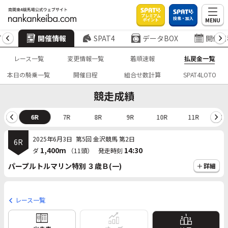
プレミアム
投票・加入
MENU
ポイント
プ
開催情報
SPAT4
データBOX
開催日
レース一覧
変更情報一覧
着順速報
払戻金一覧
本日の騎乗一覧
開催日程
組合せ数計算
SPAT4LOTO
競走成績
5R
6R
7R
8R
9R
10R
11R
12
2025年6月3日
第5回 金沢競馬 第2日
6R
1,400m
14:30
ダ
（11頭）
発走時刻
パープルトルマリン特別 ３歳Ｂ(一)
詳細
レース一覧