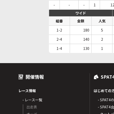
-
-
-
1
1
ワイド
組番
金額
人気
1-2
180
5
2-4
140
2
1-4
130
1
開催情報
SPAT
レース情報
はじめての
- レース一覧
- SPAT
出走表
- SPA