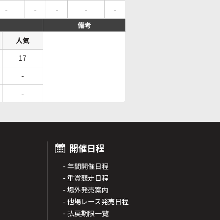
-
-
-
-
-
備考
人気
17
-
-
開催日程
- 年間開催日程
- 重賞競走日程
- 場外発売案内
- 他場レース発売日程
- 払戻期限一覧