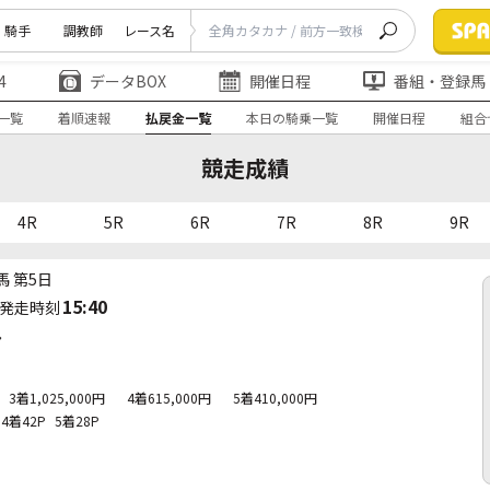
騎手
調教師
レース名
4
データBOX
開催日程
番組・登録馬
一覧
着順速報
払戻金一覧
本日の騎乗一覧
開催日程
組合
競走成績
4R
5R
6R
7R
8R
9R
馬 第5日
15:40
発走時刻
ア
3着1,025,000円
4着615,000円
5着410,000円
4着42P
5着28P