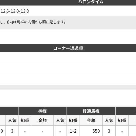
ハロンタイム
-12.6-13.0-13.8
し、()内は馬群の内側から順に記します。
コーナー通過順
枠複
普通馬複
人気
組番
金額
人気
組番
金額
人気
組番
60
3
-
-
-
1-2
550
3
-