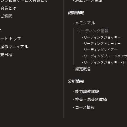
トバンク投票サービス会員とは
- 過去レース検索
票会員とは
記録情報
るご質問
- メモリアル
へ
リーディング情報
- リーディングジョッキー
ポート トップ
- リーディングトレーナー
・操作マニュアル
- リーディングサイアー
4発売日程
- リーディングブルードメア
- リーディングジョッキーx
- 認定厩舎
分析情報
- 能力調教試験
- 枠番・馬番別成績
- コース情報