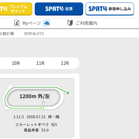
プレミアム
投票
新規申し込み
ポイント
Myページ
ご利用案内
せ数計算
SPAT4LOTO
10R
11R
12R
1:11.5
2008.07.22
良・晴
スカーレットオペラ
牡5
桑島孝春
55.0