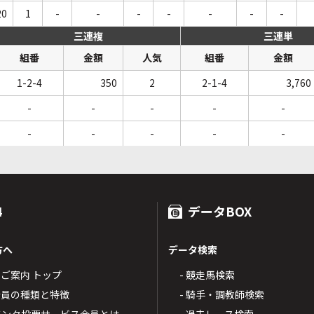
20
1
-
-
-
-
-
-
-
三連複
三連単
組番
金額
人気
組番
金額
1-2-4
350
2
2-1-4
3,760
-
-
-
-
-
-
-
-
-
-
4
データBOX
方へ
データ検索
4のご案内 トップ
- 競走馬検索
T4会員の種類と特徴
- 騎手・調教師検索