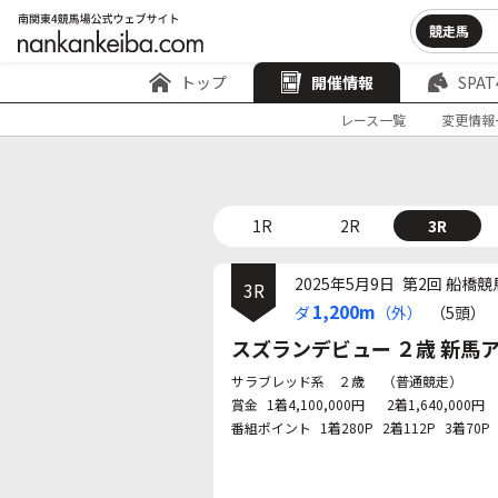
競走馬
トップ
開催情報
SPAT
レース一覧
変更情報
1R
2R
3R
2025年5月9日
第2回 船橋競
3R
1,200m
ダ
（外）
（5頭）
スズランデビュー ２歳 新馬
サラブレッド系 ２歳
（普通競走）
賞金
1着4,100,000円
2着1,640,000円
番組ポイント
1着280P
2着112P
3着70P