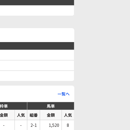
一覧へ
枠単
馬単
金額
人気
組番
金額
人気
-
-
2-1
1,520
8