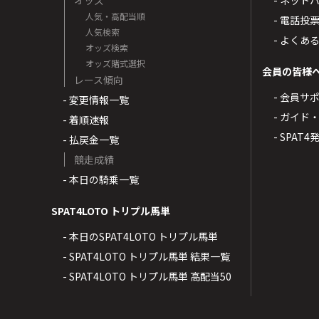
オッズ
- ネッ
人気・高配当順
- 電話投
人気検索
- よくあ
オッズ検索
オッズ賭式選択
会員の皆様
レース傾向
- 会員サ
- 変更情報一覧
- ガイド
- 着順速報
- SPAT
- 払戻金一覧
競走成績
- 本日の騎乗一覧
SPAT4LOTO トリプル馬単
- 本日のSPAT4LOTO トリプル馬単
- SPAT4LOTO トリプル馬単 結果一覧
- SPAT4LOTO トリプル馬単 高配当50