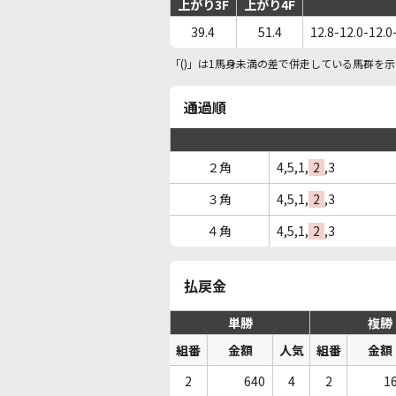
上がり3F
上がり4F
39.4
51.4
12.8-12.0-12.0
「()」は1馬身未満の差で併走している馬群を示
通過順
２角
4,5,1,
2
,3
３角
4,5,1,
2
,3
４角
4,5,1,
2
,3
払戻金
単勝
複勝
組番
金額
人気
組番
金額
2
640
4
2
1