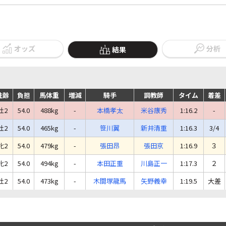
オッズ
分析
結果
性齢
負担
馬体重
増減
騎手
調教師
タイム
着差
牡2
54.0
488kg
-
本橋孝太
米谷康秀
1:16.2
-
牡2
54.0
465kg
-
笹川翼
新井清重
1:16.3
3/4
牝2
54.0
479kg
-
張田昂
張田京
1:16.9
３
牝2
54.0
494kg
-
本田正重
川島正一
1:17.3
２
牡2
54.0
473kg
-
木間塚龍馬
矢野義幸
1:19.5
大差