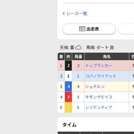
レース一覧
出走表
天候: 曇
馬場: ダート 良
着
枠
馬番
馬名
1
2
2
トップランカー
2
1
1
コパノワイアット
3
4
4
シュテルン
4
3
3
キモンデビイス
5
5
5
レゾナンティア
タイム