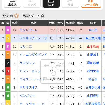
出走表
オッズ
分析
レース傾向
結果
天候: 晴
馬場: ダート 良
着
枠
馬番
馬名
性齢
負担
馬体重
増減
騎手
1
8
12
モンレアーレ
セ7
56.0
513kg
-2
張田昂
2
5
6
シンキングファーザ
牡5
53.0
479kg
-4
▲山本大翔
3
8
11
ガルニエ
牡4
56.0
443kg
-1
山本聡哉
4
7
10
バーニングウインド
牡5
56.0
458kg
-6
山崎誠士
5
2
2
ラスジャン
牡4
56.0
458kg
-2
澤田龍哉
6
3
3
ビジューメファ
牝4
54.0
420kg
＋2
西村栄喜
7
7
9
エキストラライト
牝8
54.0
476kg
＋8
篠谷葵
8
6
8
テリオスボス
牡4
56.0
527kg
＋2
臼井健太郎
9
6
7
ダンガリー
牡4
56.0
478kg
±0
山口達弥
10
5
5
セーヌウォーリア
牝5
54.0
491kg
＋10
木間塚龍馬