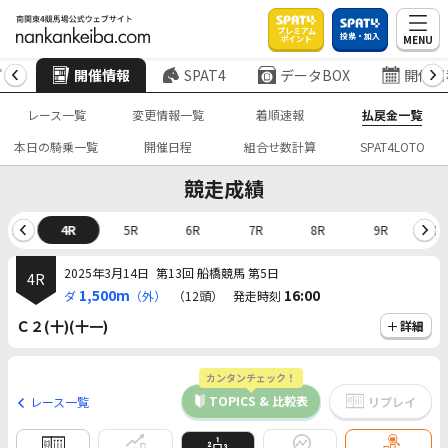
プレミアム
投票・加入
MENU
ポイント
プ
開催情報
SPAT4
データBOX
開催日
レース一覧
変更情報一覧
着順速報
払戻金一覧
本日の騎乗一覧
開催日程
組合せ数計算
SPAT4LOTO
競走成績
3R
4R
5R
6R
7R
8R
9R
10
2025年3月14日
第13回 船橋競馬 第5日
4R
1,500m
16:00
ダ
（外）
（12頭）
発走時刻
Ｃ２(十)(十一)
詳細
カンタンチェック！
TOPICS & 比較表
レース一覧
リプレイ