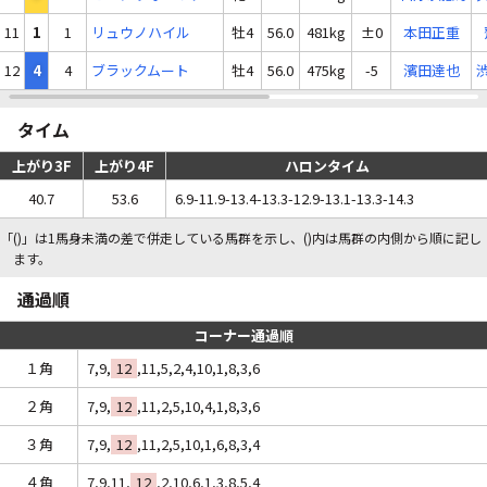
11
1
1
リュウノハイル
牡4
56.0
481kg
±0
本田正重
12
4
4
ブラックムート
牡4
56.0
475kg
-5
濱田達也
タイム
上がり3F
上がり4F
ハロンタイム
40.7
53.6
6.9-11.9-13.4-13.3-12.9-13.1-13.3-14.3
「()」は1馬身未満の差で併走している馬群を示し、()内は馬群の内側から順に記し
ます。
通過順
コーナー通過順
１角
7,9,
12
,11,5,2,4,10,1,8,3,6
２角
7,9,
12
,11,2,5,10,4,1,8,3,6
３角
7,9,
12
,11,2,5,10,1,6,8,3,4
４角
7,9,11,
12
,2,10,6,1,3,8,5,4