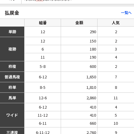
払戻金
一覧へ
組番
金額
人気
単勝
12
290
2
12
150
2
複勝
6
180
3
11
190
4
枠複
5-8
600
2
普通馬複
6-12
1,650
7
枠単
8-5
1,810
8
馬単
12-6
2,860
11
6-12
410
4
ワイド
11-12
410
5
6-11
660
10
三連複
6-11-12
2,760
9