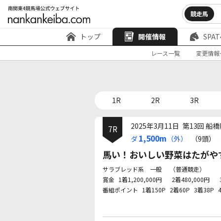
競走馬
トップ
開催情報
SPAT
レース一覧
変更情報
1R
2R
3R
2025年3月11日
第13回 船橋
7R
1,500m
ダ
（外）
（9頭）
馬い！おいしい野菜はたがやす倶
サラブレッド系 一般
（普通競走）
賞金
1着1,200,000円
2着480,000円
番組ポイント
1着150P
2着60P
3着38P