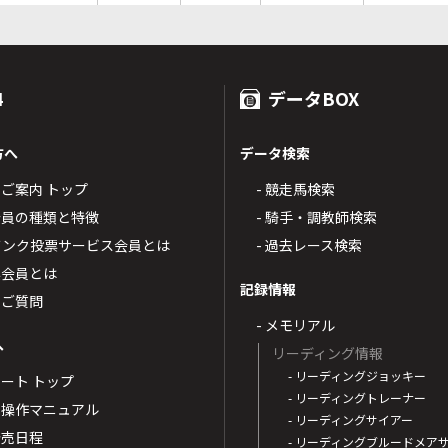
4
データBOX
方へ
データ検索
4のご案内 トップ
- 競走馬検索
T4会員の種類と特徴
- 騎手・調教師検索
トバンク投票サービス会員とは
- 過去レース検索
票会員とは
記録情報
るご質問
- メモリアル
へ
リーディング情報
- リーディングジョッキー
ポート トップ
- リーディングトレーナー
・操作マニュアル
- リーディングサイアー
4発売日程
- リーディングブルードメア