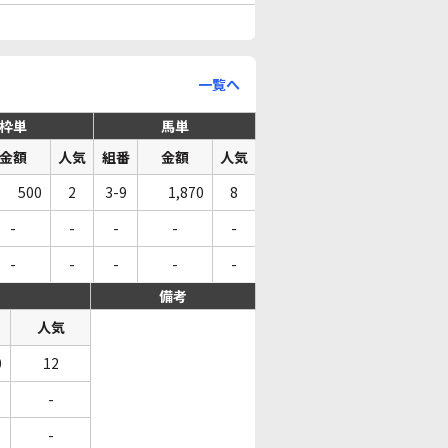
一覧へ
枠単
馬単
金額
人気
組番
金額
人気
500
2
3-9
1,870
8
-
-
-
-
-
-
-
-
-
-
備考
人気
0
12
-
-