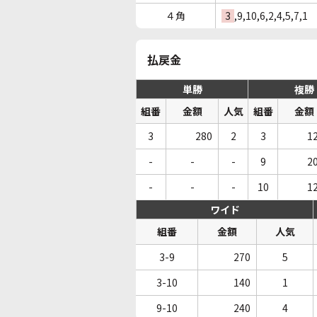
４角
3
,9,10,6,2,4,5,7,1
払戻金
単勝
複勝
組番
金額
人気
組番
金額
3
280
2
3
1
-
-
-
9
2
-
-
-
10
1
ワイド
組番
金額
人気
3-9
270
5
3-10
140
1
9-10
240
4