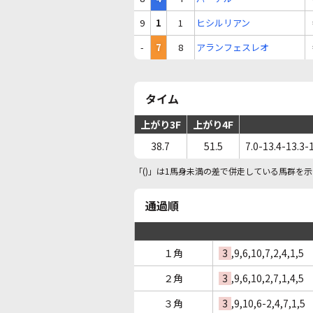
9
1
1
ヒシルリアン
-
7
8
アランフェスレオ
タイム
上がり3F
上がり4F
38.7
51.5
7.0-13.4-13.3-
「()」は1馬身未満の差で併走している馬群を示
通過順
１角
3
,9,6,10,7,2,4,1,5
２角
3
,9,6,10,2,7,1,4,5
３角
3
,9,10,6-2,4,7,1,5