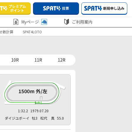
プレミアム
投票
新規申し込み
ポイント
Myページ
ご利用案内
せ数計算
SPAT4LOTO
10R
11R
12R
1:32.2
1979.07.20
ダイジユボーイ
牡3
松代 真
55.0