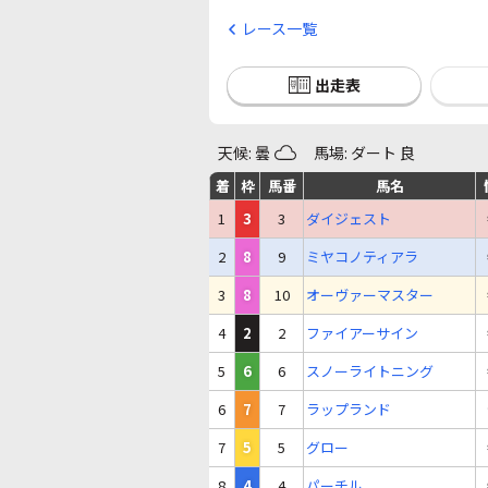
レース一覧
出走表
天候: 曇
馬場: ダート 良
着
枠
馬番
馬名
1
3
3
ダイジェスト
2
8
9
ミヤコノティアラ
3
8
10
オーヴァーマスター
4
2
2
ファイアーサイン
5
6
6
スノーライトニング
6
7
7
ラップランド
7
5
5
グロー
8
4
4
パーチル