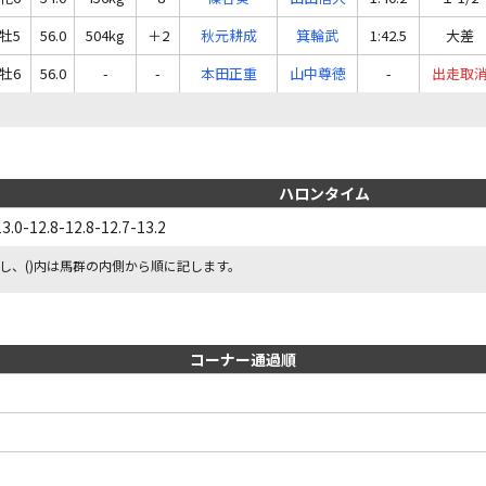
牡5
56.0
504kg
＋2
秋元耕成
箕輪武
1:42.5
大差
牡6
56.0
-
-
本田正重
山中尊徳
-
出走取
ハロンタイム
13.0-12.8-12.8-12.7-13.2
し、()内は馬群の内側から順に記します。
コーナー通過順