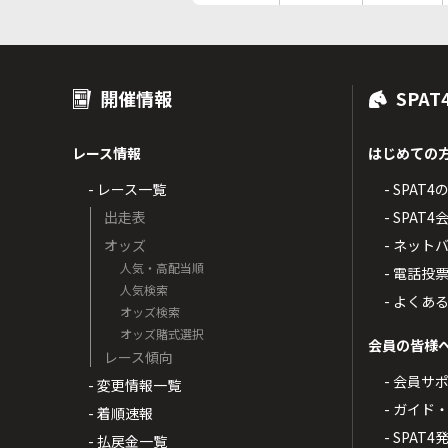
開催情報
SPAT
レース情報
はじめての
- レース一覧
- SPAT
出走表
- SPA
オッズ
- ネッ
人気・高配当順
- 電話投
人気検索
- よくあ
オッズ検索
オッズ賭式選択
会員の皆様
レース傾向
- 会員サ
- 変更情報一覧
- ガイド
- 着順速報
- SPAT
- 払戻金一覧