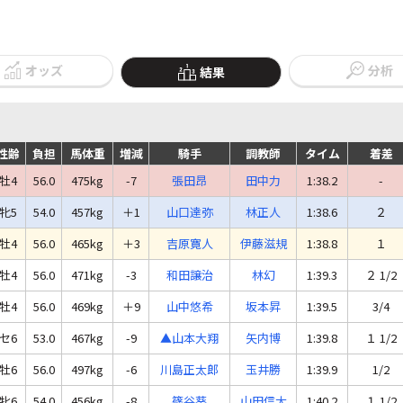
オッズ
分析
結果
性齢
負担
馬体重
増減
騎手
調教師
タイム
着差
牡4
56.0
475kg
-7
張田昂
田中力
1:38.2
-
牝5
54.0
457kg
＋1
山口達弥
林正人
1:38.6
２
牡4
56.0
465kg
＋3
吉原寛人
伊藤滋規
1:38.8
１
牡4
56.0
471kg
-3
和田譲治
林幻
1:39.3
２ 1/2
牡4
56.0
469kg
＋9
山中悠希
坂本昇
1:39.5
3/4
セ6
53.0
467kg
-9
▲山本大翔
矢内博
1:39.8
１ 1/2
牡6
56.0
497kg
-6
川島正太郎
玉井勝
1:39.9
1/2
牝6
54.0
456kg
-8
篠谷葵
山田信大
1:40.2
１ 1/2