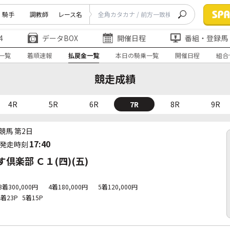
騎手
調教師
レース名
4
データBOX
開催日程
番組・登録馬
一覧
着順速報
払戻金一覧
本日の騎乗一覧
開催日程
組合
競走成績
4R
5R
6R
7R
8R
9R
競馬 第2日
17:40
発走時刻
楽部 Ｃ１(四)(五)
3着300,000円
4着180,000円
5着120,000円
4着23P
5着15P