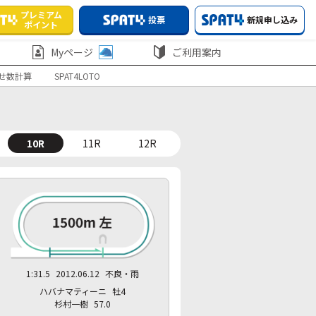
プレミアム
投票
新規申し込み
ポイント
Myページ
ご利用案内
せ数計算
SPAT4LOTO
10R
11R
12R
1:31.5
2012.06.12
不良・雨
ハバナマティーニ
牡4
杉村一樹
57.0