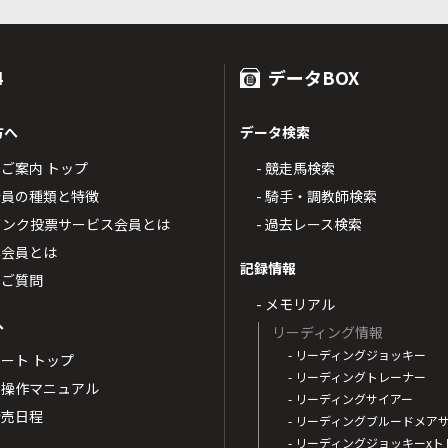
4
データBOX
方へ
データ検索
4のご案内 トップ
- 競走馬検索
T4会員の種類と特徴
- 騎手・調教師検索
トバンク投票サービス会員とは
- 過去レース検索
票会員とは
記録情報
るご質問
- メモリアル
へ
リーディング情報
- リーディングジョッキー
ポート トップ
- リーディングトレーナー
・操作マニュアル
- リーディングサイアー
4発売日程
- リーディングブルードメア
- リーディングジョッキーx