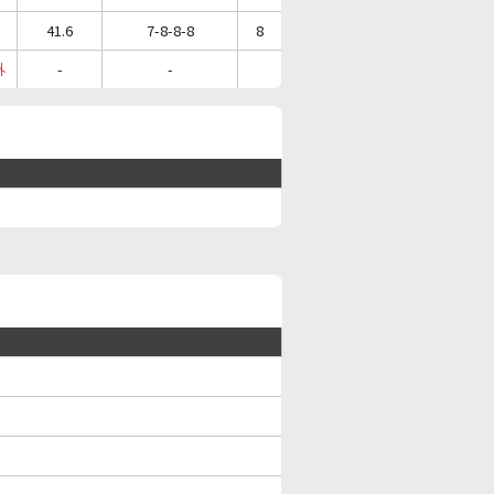
41.6
7-8-8-8
8
外
-
-