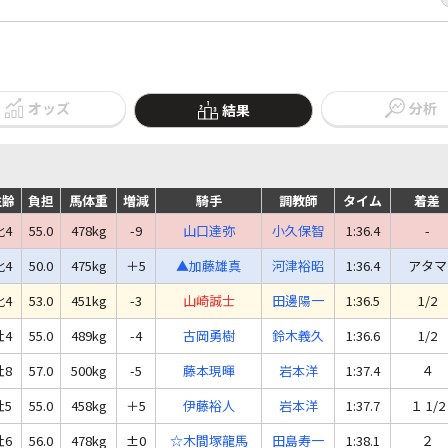
オッズ
分析
結果
性齢
負担
馬体重
増減
騎手
調教師
タイム
着差
牝4
55.0
478kg
-9
山口達弥
小久保智
1:36.4
-
牝4
50.0
475kg
＋5
▲加藤雄真
河津裕昭
1:36.4
アタマ
牝4
53.0
451kg
-3
山崎誠士
田邊陽一
1:36.5
1/2
牡4
55.0
489kg
-4
古岡勇樹
鈴木義久
1:36.6
1/2
牡8
57.0
500kg
-5
藤本現暉
岩本洋
1:37.4
４
牡5
55.0
458kg
＋5
伊藤裕人
岩本洋
1:37.7
１ 1/2
牡6
56.0
478kg
±0
☆木間塚龍馬
田島寿一
1:38.1
２