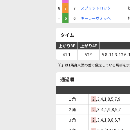
8
7
7
スプリットロック
-
6
6
キーラーヴォッヘ
タイム
上がり3F
上がり4F
41.1
52.9
5.8-11.3-12.6-
「()」は1馬身未満の差で併走している馬群を示
通過順
１角
2
,3,4,1,8,5,7,9
２角
2
,3-4,1,9,8,5,7
３角
2
,3,4,1,9,8,5,7