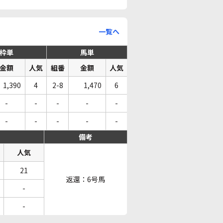
一覧へ
枠単
馬単
金額
人気
組番
金額
人気
1,390
4
2-8
1,470
6
-
-
-
-
-
-
-
-
-
-
備考
人気
21
返還：6号馬
-
-