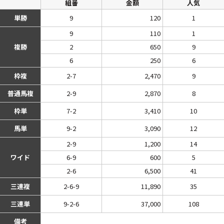
組番
金額
人気
単勝
9
120
1
9
110
1
複勝
2
650
9
6
250
6
枠複
2-7
2,470
9
普通馬複
2-9
2,870
8
枠単
7-2
3,410
10
馬単
9-2
3,090
12
2-9
1,200
14
ワイド
6-9
600
5
2-6
6,500
41
三連複
2-6-9
11,890
35
三連単
9-2-6
37,000
108
備考