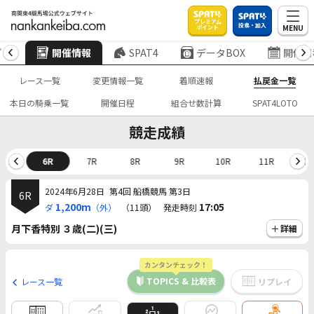
プレミアム
投票・加入
MENU
ポイント
プ
開催情報
SPAT4
データBOX
開催日
レース一覧
変更情報一覧
着順速報
払戻金一覧
本日の騎乗一覧
開催日程
組合せ数計算
SPAT4LOTO
競走成績
5R
6R
7R
8R
9R
10R
11R
12
2024年6月28日
第4回 船橋競馬 第3日
6R
1,200m
17:05
ダ
（外）
（11頭）
発走時刻
月下香特別 ３歳(二)(三)
詳細
カンタンチェック！
TOPICS & 比較表
レース一覧
リプレイ