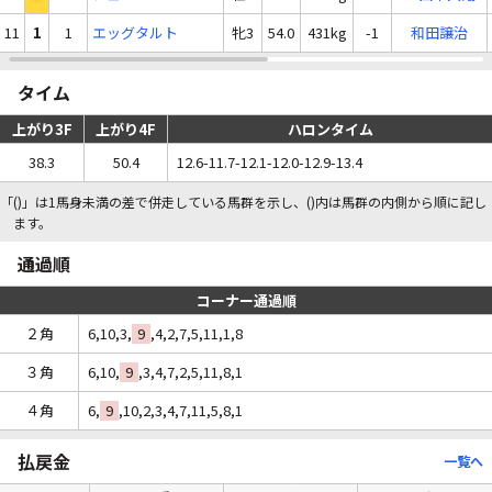
11
1
1
エッグタルト
牝3
54.0
431kg
-1
和田譲治
タイム
上がり3F
上がり4F
ハロンタイム
38.3
50.4
12.6-11.7-12.1-12.0-12.9-13.4
「()」は1馬身未満の差で併走している馬群を示し、()内は馬群の内側から順に記し
ます。
通過順
コーナー通過順
２角
6,10,3,
9
,4,2,7,5,11,1,8
３角
6,10,
9
,3,4,7,2,5,11,8,1
４角
6,
9
,10,2,3,4,7,11,5,8,1
払戻金
一覧へ