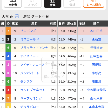
出走表
オッズ
分析
レース傾向
結果
天候: 雨
馬場: ダート 不良
着
枠
馬番
馬名
性齢
負担
馬体重
増減
騎手
1
7
9
ピコボンズ
牝3
54.0
446kg
＋1
本田正重
2
2
2
ミスゴールド
牝3
51.0
449kg
-1
▲所蛍
3
6
6
ブライティアアンナ
牝3
54.0
472kg
＋8
笠野雄大
4
4
4
アイスノート
牝3
54.0
464kg
-11
山中悠希
5
8
11
アイディンエース
牡3
56.0
452kg
＋2
石崎駿
6
8
10
パンパパート
牡3
56.0
437kg
＋2
小杉亮
7
6
7
ダンスケ
牡3
56.0
510kg
＋3
張田昂
8
3
3
ランドプラネット
牡3
55.0
492kg
-4
☆木間塚龍馬
9
7
8
キープカミング
牡3
56.0
472kg
＋4
西村栄喜
10
5
5
チュラバロー
牡3
53.0
457kg
-1
▲山本大翔