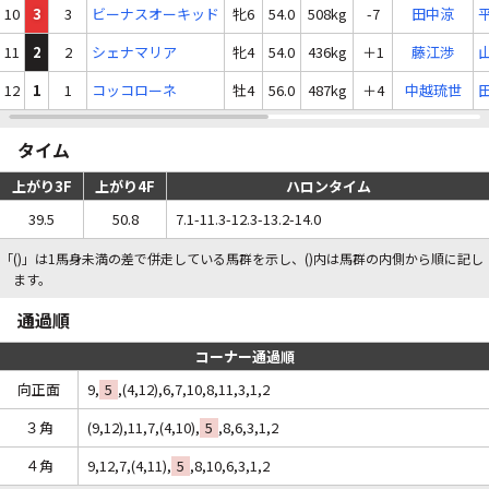
10
3
3
ビーナスオーキッド
牝6
54.0
508kg
-7
田中涼
11
2
2
シェナマリア
牝4
54.0
436kg
＋1
藤江渉
12
1
1
コッコローネ
牡4
56.0
487kg
＋4
中越琉世
タイム
上がり3F
上がり4F
ハロンタイム
39.5
50.8
7.1-11.3-12.3-13.2-14.0
「()」は1馬身未満の差で併走している馬群を示し、()内は馬群の内側から順に記し
ます。
通過順
コーナー通過順
向正面
9,
5
,(4,12),6,7,10,8,11,3,1,2
３角
(9,12),11,7,(4,10),
5
,8,6,3,1,2
４角
9,12,7,(4,11),
5
,8,10,6,3,1,2