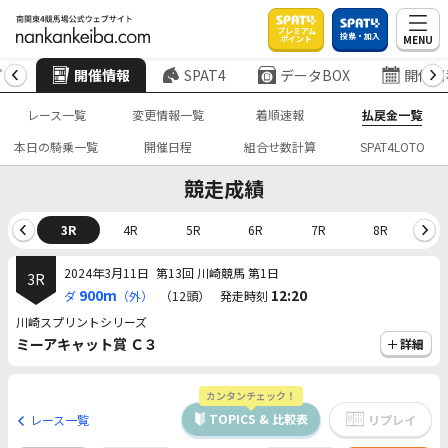
プレミアム
投票・加入
MENU
ポイント
プ
開催情報
SPAT4
データBOX
開催日
レース一覧
変更情報一覧
着順速報
払戻金一覧
本日の騎乗一覧
開催日程
組合せ数計算
SPAT4LOTO
競走成績
2R
3R
4R
5R
6R
7R
8R
9
2024年3月11日
第13回 川崎競馬 第1日
3R
900m
12:20
ダ
（外）
（12頭）
発走時刻
川崎スプリントシリーズ
ミーアキャット賞 Ｃ３
詳細
カンタンチェック！
TOPICS & 比較表
レース一覧
リプレイ