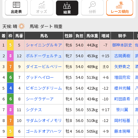
出走表
オッズ
分析
レース傾向
結果
天候: 晴
馬場: ダート 稍重
着
枠
馬番
馬名
性齢
負担
馬体重
増減
騎手
1
5
5
シャイニングルキア
牝6
54.0
442kg
-7
御神本訓史
2
8
12
ボルドーヴェルチュ
牝7
54.0
453kg
＋15
古岡勇樹
3
7
9
ダイエービルベリー
牝6
54.0
489kg
±0
矢野貴之
4
6
7
グッドヘイロー
牝5
54.0
513kg
＋6
増田充宏
5
4
4
ビギニングドリーム
牝6
54.0
422kg
-12
櫻井光輔
6
6
8
シーグラデーア
牝4
54.0
434kg
-10
町田直希
7
8
11
シグナス
牡5
56.0
552kg
＋17
笹川翼
8
7
10
サダムシオイノモリ
牡8
56.0
510kg
-12
岡村裕基
9
5
6
ゴールドオアハーツ
牡4
56.0
505kg
＋9
藤本現暉