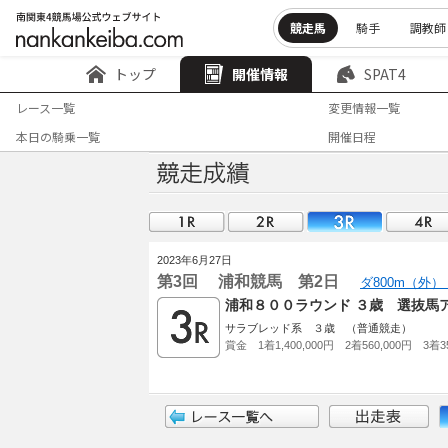
競走馬
騎手
調教師
トップ
開催情報
SPAT4
レース一覧
変更情報一覧
本日の騎乗一覧
開催日程
2023年6月27日
第3回 浦和競馬 第2日
ダ800m（外）
浦和８００ラウンド ３歳 選抜馬
サラブレッド系 ３歳 （普通競走）
賞金 1着1,400,000円 2着560,000円 3着35