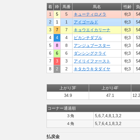
着
枠
馬番
馬名
性齢
負
1
5
5
キューティロメラ
牝3
54
2
1
1
アイゴールド
牝3
54
3
7
7
キョウエイカリーナ
牝3
54
4
4
4
ピカンチダブル
牝3
53
5
8
8
アンジュブースター
牝3
54
6
6
6
ダンシングクライ
牝3
54
7
3
3
アイリイファースト
牝3
54
8
2
2
キタカラキタダイヤ
牝3
54
上がり3F
上がり4F
34.9
47.1
12.2
コーナー通過順
３角
5,6,7,4,8,1,3,2
４角
5,7,6,4,1,8,3,2
払戻金