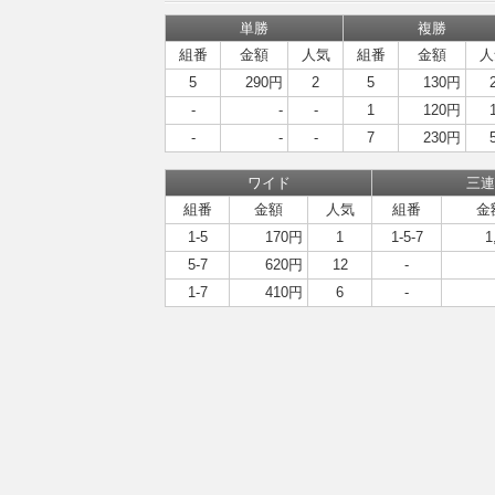
単勝
複勝
組番
金額
人気
組番
金額
人
5
290円
2
5
130円
-
-
-
1
120円
-
-
-
7
230円
ワイド
三連
組番
金額
人気
組番
金
1-5
170円
1
1-5-7
1
5-7
620円
12
-
1-7
410円
6
-