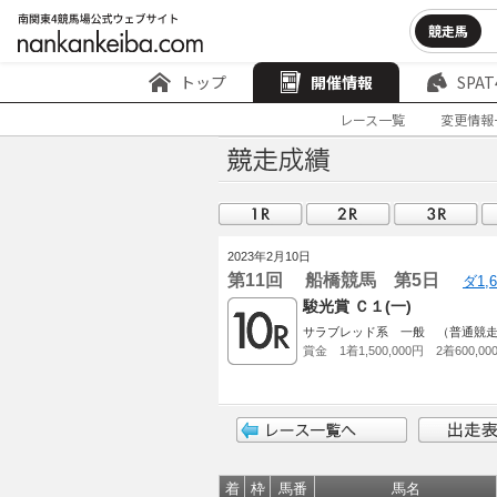
競走馬
トップ
開催情報
SPAT
レース一覧
変更情報
2023年2月10日
第11回 船橋競馬 第5日
ダ1,
駿光賞 Ｃ１(一)
サラブレッド系 一般 （普通競
賞金 1着1,500,000円 2着600,00
着
枠
馬番
馬名