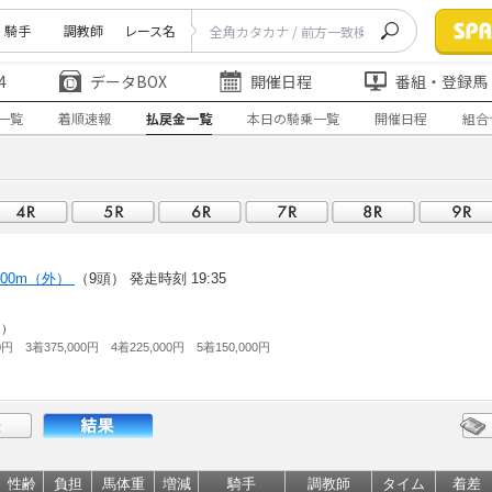
騎手
調教師
レース名
4
データBOX
開催日程
番組・登録馬
一覧
着順速報
払戻金一覧
本日の騎乗一覧
開催日程
組合
600m（外）
（9頭）
発走時刻 19:35
走）
0円 3着375,000円 4着225,000円 5着150,000円
性齢
負担
馬体重
増減
騎手
調教師
タイム
着差