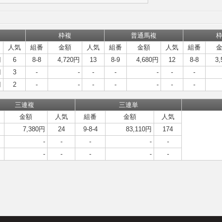
枠複
普通馬複
人気
組番
金額
人気
組番
金額
人気
組番
円
6
8-8
4,720円
13
8-9
4,680円
12
8-8
3
円
3
-
-
-
-
-
-
-
円
2
-
-
-
-
-
-
-
三連複
三連単
金額
人気
組番
金額
人気
7,380円
24
9-8-4
83,110円
174
-
-
-
-
-
-
-
-
-
-