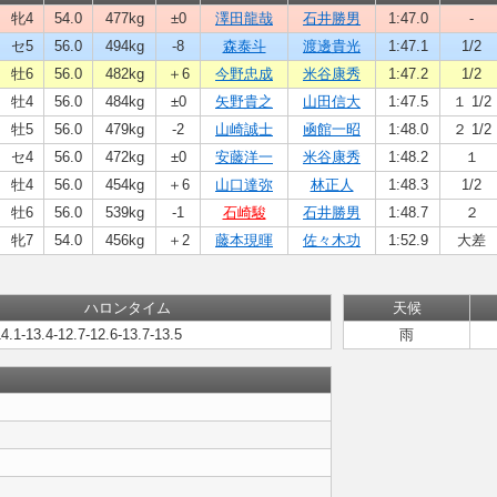
牝4
54.0
477kg
±0
澤田龍哉
石井勝男
1:47.0
-
セ5
56.0
494kg
-8
森泰斗
渡邊貴光
1:47.1
1/2
牡6
56.0
482kg
＋6
今野忠成
米谷康秀
1:47.2
1/2
牡4
56.0
484kg
±0
矢野貴之
山田信大
1:47.5
１ 1/2
牡5
56.0
479kg
-2
山崎誠士
凾館一昭
1:48.0
２ 1/2
セ4
56.0
472kg
±0
安藤洋一
米谷康秀
1:48.2
１
牡4
56.0
454kg
＋6
山口達弥
林正人
1:48.3
1/2
牡6
56.0
539kg
-1
石崎駿
石井勝男
1:48.7
２
牝7
54.0
456kg
＋2
藤本現暉
佐々木功
1:52.9
大差
ハロンタイム
天候
14.1-13.4-12.7-12.6-13.7-13.5
雨