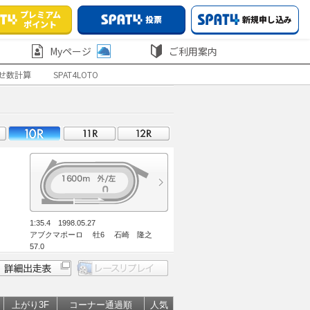
プレミアム
投票
新規申し込み
ポイント
Myページ
ご利用案内
せ数計算
SPAT4LOTO
1:35.4 1998.05.27
アブクマポーロ 牡6 石崎 隆之
57.0
上がり3F
コーナー通過順
人気