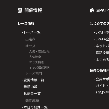
開催情報
SPAT
レース情報
はじめての
- レース一覧
- SPAT
出走表
- SPA
オッズ
- ネッ
人気・高配当順
- 電話投
人気検索
- よくあ
オッズ検索
オッズ賭式選択
会員の皆様
レース傾向
- 会員サ
- 変更情報一覧
- ガイド
- 着順速報
- SPAT
- 払戻金一覧
競走成績
- 本日の騎乗一覧