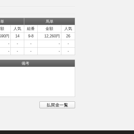
枠単
馬単
金額
人気
組番
金額
人気
,590円
14
9-8
12,260円
26
-
-
-
-
-
-
-
-
-
-
備考