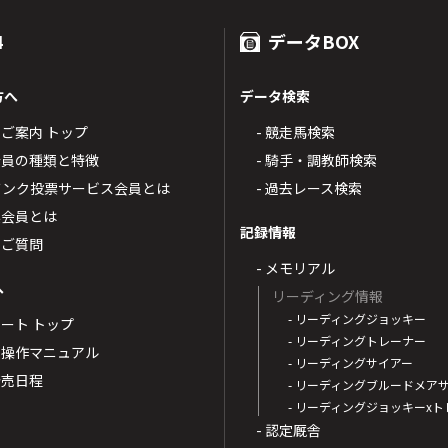
4
データBOX
方へ
データ検索
4のご案内 トップ
- 競走馬検索
T4会員の種類と特徴
- 騎手・調教師検索
トバンク投票サービス会員とは
- 過去レース検索
票会員とは
記録情報
るご質問
- メモリアル
へ
リーディング情報
- リーディングジョッキー
ポート トップ
- リーディングトレーナー
・操作マニュアル
- リーディングサイアー
4発売日程
- リーディングブルードメア
- リーディングジョッキーx
- 認定厩舎