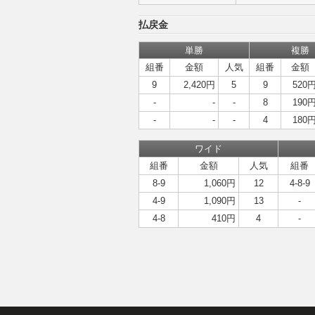
払戻金
単勝
複勝
組番
金額
人気
組番
金額
9
2,420円
5
9
520
-
-
-
8
190
-
-
-
4
180
ワイド
組番
金額
人気
組番
8-9
1,060円
12
4-8-9
4-9
1,090円
13
-
4-8
410円
4
-