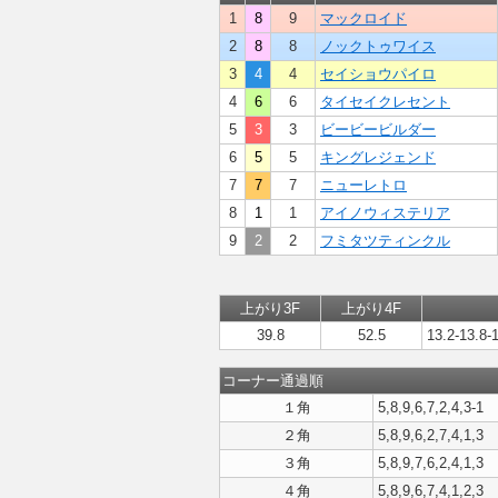
1
8
9
マックロイド
2
8
8
ノックトゥワイス
3
4
4
セイショウパイロ
4
6
6
タイセイクレセント
5
3
3
ビービービルダー
6
5
5
キングレジェンド
7
7
7
ニューレトロ
8
1
1
アイノウィステリア
9
2
2
フミタツティンクル
上がり3F
上がり4F
39.8
52.5
13.2-13.8-
コーナー通過順
１角
5,8,9,6,7,2,4,3-1
２角
5,8,9,6,2,7,4,1,3
３角
5,8,9,7,6,2,4,1,3
４角
5,8,9,6,7,4,1,2,3