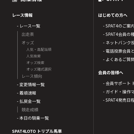
レース情報
はじめての方へ
- レース一覧
- SPAT4のご案
出走表
- SPAT4会員
オッズ
- ネットバンク
人気・高配当順
- 電話投票会員
人気検索
- よくあるご質
オッズ検索
オッズ賭式選択
会員の皆様へ
レース傾向
- 会員サポート 
- 変更情報一覧
- ガイド・操作
- 着順速報
- SPAT4発売日
- 払戻金一覧
競走成績
- 本日の騎乗一覧
SPAT4LOTO トリプル馬単