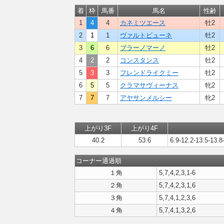
着
枠
馬番
馬名
性齢
1
4
4
カネミツエース
牡2
2
1
1
ヴァルトビューネ
牡2
3
6
6
ブラーノマーノ
牡2
4
2
2
コンスタンス
牡2
5
3
3
フレンドライクミー
牡2
6
5
5
クラマサヴィーナス
牝2
7
7
7
アヤサンメルシー
牝2
上がり3F
上がり4F
40.2
53.6
6.9-12.2-13.5-13.8
コーナー通過順
１角
5,7,4,2,3,1-6
２角
5,7,4,2,3,1,6
３角
5,7,4,1,2,3,6
４角
5,7,4,1,3,2,6