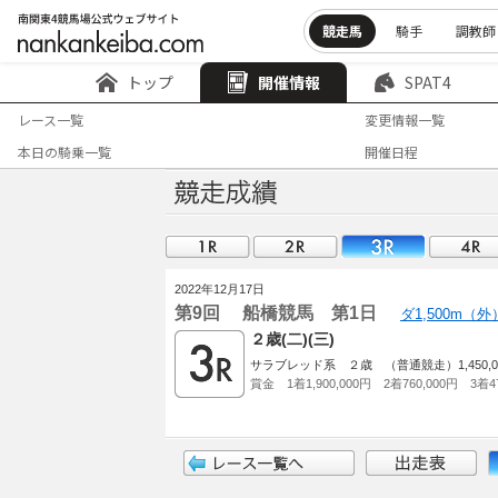
競走馬
騎手
調教師
トップ
開催情報
SPAT4
レース一覧
変更情報一覧
本日の騎乗一覧
開催日程
2022年12月17日
第9回 船橋競馬 第1日
ダ1,500m（
２歳(二)(三)
サラブレッド系 ２歳 （普通競走）1,450,000
賞金 1着1,900,000円 2着760,000円 3着47