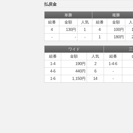
払戻金
単勝
複勝
組番
金額
人気
組番
金額
人
4
130円
1
4
100円
-
-
-
1
180円
ワイド
三
組番
金額
人気
組番
1-4
190円
2
1-4-6
4-6
440円
6
-
1-6
1,150円
14
-