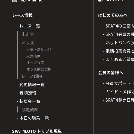
レース情報
はじめての方へ
- レース一覧
- SPAT4のご案
出走表
- SPAT4会員
オッズ
- ネットバンク
人気・高配当順
- 電話投票会員
人気検索
- よくあるご質
オッズ検索
オッズ賭式選択
会員の皆様へ
レース傾向
- 会員サポート 
- 変更情報一覧
- ガイド・操作
- 着順速報
- SPAT4発売日
- 払戻金一覧
競走成績
- 本日の騎乗一覧
SPAT4LOTO トリプル馬単