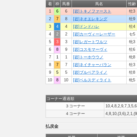
着
枠
馬番
馬名
性齢
1
6
6
[岩]トキノファースト
牡3
2
7
8
[岩]ネオエレキング
牡9
3
4
4
[岩]ドンドハレ
牡4
4
2
2
[岩]カーヴィーレーザー
セ5
5
3
3
[岩]レガートワルツ
牝3
6
8
9
[岩]コスモマーヴィ
牡6
7
1
1
[岩]トーホウウノ
牝8
8
7
7
[岩]ネイチャーバラン
牡3
9
5
5
[岩]ブルベアライノ
牡8
10
8
10
[岩]ベルスディライト
牝5
コーナー通過順
３コーナー
10,4,8,2,9,7,3,5,6
４コーナー
4,8,10,(3,6),2,1,(9
払戻金