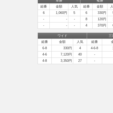
単勝
複勝
組番
金額
人気
組番
金額
6
1,060円
5
6
330円
-
-
-
8
120円
-
-
-
4
370円
ワイド
三
組番
金額
人気
組番
6-8
330円
4
4-6-8
4-6
7,120円
40
-
4-8
3,350円
27
-