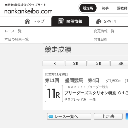
競走馬
騎手
調教師
トップ
開催情報
SPAT4
レース一覧
変更情報一覧
本日の騎乗一覧
開催日程
2022年11月20日
第11回 盛岡競馬 第4日
ダ1,600m （
Ｔｈａｎｋｓ！ブリーダー競走
ブリーダーズスタリオン特別 Ｃ１
サラブレッド系 一般