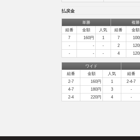
払戻金
単勝
複勝
組番
金額
人気
組番
金額
7
160円
1
7
10
-
-
-
2
12
-
-
-
4
12
ワイド
組番
金額
人気
組番
2-7
160円
1
2-4-7
4-7
180円
3
-
2-4
220円
4
-