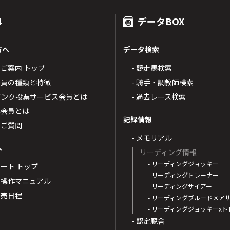
4
データBOX
方へ
データ検索
4のご案内 トップ
- 競走馬検索
T4会員の種類と特徴
- 騎手・調教師検索
トバンク投票サービス会員とは
- 過去レース検索
票会員とは
記録情報
るご質問
- メモリアル
へ
リーディング情報
- リーディングジョッキー
ポート トップ
- リーディングトレーナー
・操作マニュアル
- リーディングサイアー
4発売日程
- リーディングブルードメア
- リーディングジョッキーx
- 認定厩舎