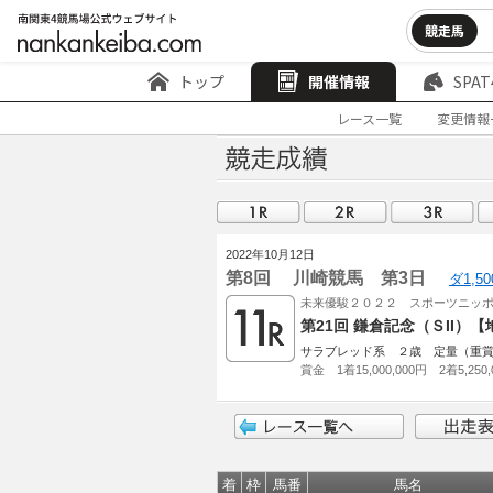
競走馬
トップ
開催情報
SPAT
レース一覧
変更情報
2022年10月12日
第8回 川崎競馬 第3日
ダ1,5
未来優駿２０２２ スポーツニッ
第21回 鎌倉記念（ＳII
サラブレッド系 ２歳 定量（重
賞金 1着15,000,000円 2着5,250,
着
枠
馬番
馬名