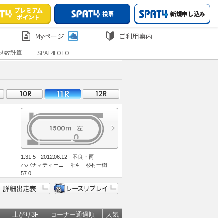
プレミアム
投票
新規申し込み
ポイント
Myページ
ご利用案内
せ数計算
SPAT4LOTO
1:31.5 2012.06.12 不良・雨
ハバナマティーニ 牡4 杉村一樹
57.0
上がり3F
コーナー通過順
人気