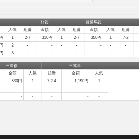
枠複
普通馬複
人気
組番
金額
人気
組番
金額
人気
組番
0円
1
2-7
330円
1
2-7
350円
1
7-2
0円
2
-
-
-
-
-
-
-
0円
3
-
-
-
-
-
-
-
三連複
三連単
金額
人気
組番
金額
人気
330円
1
7-2-4
1,190円
1
-
-
-
-
-
-
-
-
-
-