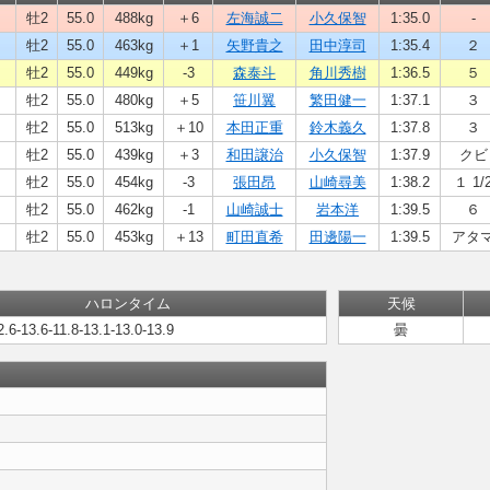
牡2
55.0
488kg
＋6
左海誠二
小久保智
1:35.0
-
牡2
55.0
463kg
＋1
矢野貴之
田中淳司
1:35.4
２
牡2
55.0
449kg
-3
森泰斗
角川秀樹
1:36.5
５
牡2
55.0
480kg
＋5
笹川翼
繁田健一
1:37.1
３
牡2
55.0
513kg
＋10
本田正重
鈴木義久
1:37.8
３
牡2
55.0
439kg
＋3
和田譲治
小久保智
1:37.9
クビ
牡2
55.0
454kg
-3
張田昂
山崎尋美
1:38.2
１ 1/
牡2
55.0
462kg
-1
山崎誠士
岩本洋
1:39.5
６
牡2
55.0
453kg
＋13
町田直希
田邊陽一
1:39.5
アタ
ハロンタイム
天候
2.6-13.6-11.8-13.1-13.0-13.9
曇