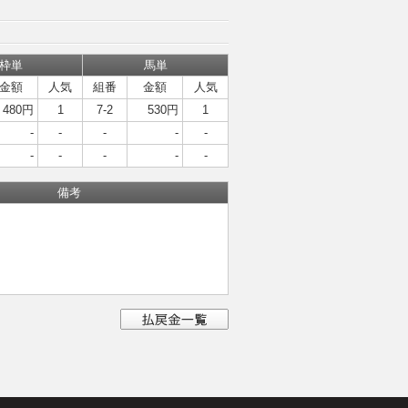
枠単
馬単
金額
人気
組番
金額
人気
480円
1
7-2
530円
1
-
-
-
-
-
-
-
-
-
-
備考