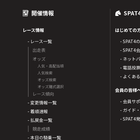
開催情報
SPAT
レース情報
はじめての
- レース一覧
- SPAT
出走表
- SPA
オッズ
- ネッ
人気・高配当順
- 電話投
人気検索
- よくあ
オッズ検索
オッズ賭式選択
会員の皆様
レース傾向
- 会員サ
- 変更情報一覧
- ガイド
- 着順速報
- SPAT
- 払戻金一覧
競走成績
- 本日の騎乗一覧