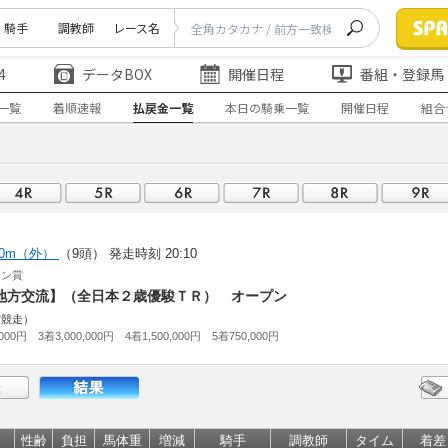
騎手
調教師
レース名
4
データBOX
開催日程
番組・登録馬
一覧
着順速報
払戻金一覧
本日の騎乗一覧
開催日程
組合
00m（外）
（9頭）
発走時刻 20:10
ポン賞
）【地方交流】（全日本２歳優駿ＴＲ） オープン
賞競走）
000円 3着3,000,000円 4着1,500,000円 5着750,000円
性齢
負担
馬体重
増減
騎手
調教師
タイム
着差