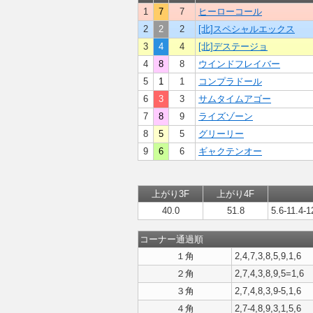
1
7
7
ヒーローコール
2
2
2
[北]スペシャルエックス
3
4
4
[北]デステージョ
4
8
8
ウインドフレイバー
5
1
1
コンプラドール
6
3
3
サムタイムアゴー
7
8
9
ライズゾーン
8
5
5
グリーリー
9
6
6
ギャクテンオー
上がり3F
上がり4F
40.0
51.8
5.6-11.4-1
コーナー通過順
１角
2,4,7,3,8,5,9,1,6
２角
2,7,4,3,8,9,5=1,6
３角
2,7,4,8,3,9-5,1,6
４角
2,7-4,8,9,3,1,5,6