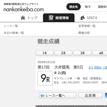
競走馬
騎手
調教師
トップ
開催情報
SPAT4
レース一覧
変更情報一覧
本日の騎乗一覧
開催日程
2022年2月11日
第17回 大井競馬 第5日
ダ1,200m
Ｂ２(四)
サラブレッド系 一般 別定（普通競走）
賞金 1着2,400,000円 2着960,000円 3着60