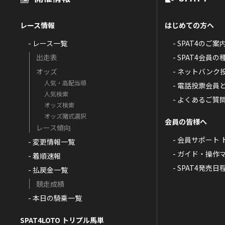
レース情報
はじめての方へ
- レース一覧
- SPAT4のご案
出走表
- SPAT4会員
オッズ
- ネットバンク
人気・高配当順
- 電話投票会員
人気検索
- よくあるご質
オッズ検索
オッズ賭式選択
会員の皆様へ
レース傾向
- 会員サポート 
- 変更情報一覧
- ガイド・操作
- 着順速報
- SPAT4発売日
- 払戻金一覧
競走成績
- 本日の騎乗一覧
SPAT4LOTO トリプル馬単