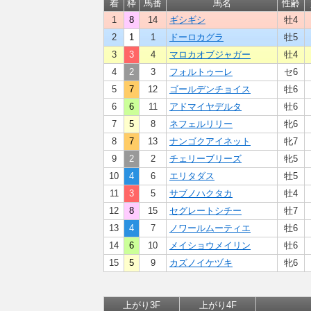
着
枠
馬番
馬名
性齢
1
8
14
ギシギシ
牡4
2
1
1
ドーロカグラ
牡5
3
3
4
マロカオブジャガー
牡4
4
2
3
フォルトゥーレ
セ6
5
7
12
ゴールデンチョイス
牡6
6
6
11
アドマイヤデルタ
牡6
7
5
8
ネフェルリリー
牝6
8
7
13
ナンゴクアイネット
牝7
9
2
2
チェリーブリーズ
牝5
10
4
6
エリタダス
牡5
11
3
5
サブノハクタカ
牡4
12
8
15
セグレートシチー
牡7
13
4
7
ノワールムーティエ
牡6
14
6
10
メイショウメイリン
牡6
15
5
9
カズノイケヅキ
牝6
上がり3F
上がり4F