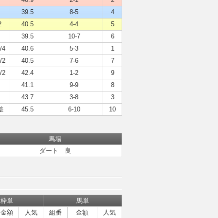
39.5
8-5
4
2
40.5
4-4
5
39.5
10-7
6
/4
40.6
5-3
1
/2
40.5
7-6
7
/2
42.4
1-2
9
41.1
9-9
8
43.7
3-8
3
差
45.5
6-10
10
馬場
ダート 良
枠単
馬単
金額
人気
組番
金額
人気