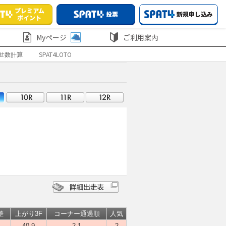
プレミアム
投票
新規申し込み
ポイント
Myページ
ご利用案内
せ数計算
SPAT4LOTO
差
上がり3F
コーナー通過順
人気
40.9
2-1
2