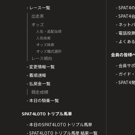
- レース一覧
- SPAT
出走表
- SPA
オッズ
- ネッ
人気・高配当順
- 電話投
人気検索
- よくあ
オッズ検索
オッズ賭式選択
会員の皆様
レース傾向
- 会員サ
- 変更情報一覧
- ガイド
- 着順速報
- SPAT
- 払戻金一覧
競走成績
- 本日の騎乗一覧
SPAT4LOTO トリプル馬単
- 本日のSPAT4LOTO トリプル馬単
- SPAT4LOTO トリプル馬単 結果一覧