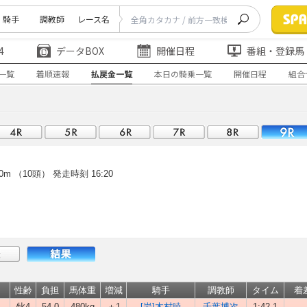
騎手
調教師
レース名
4
データBOX
開催日程
番組・登録馬
一覧
着順速報
払戻金一覧
本日の騎乗一覧
開催日程
組合
0m （10頭）
発走時刻 16:20
性齢
負担
馬体重
増減
騎手
調教師
タイム
着
牝4
54.0
480kg
＋1
[岩]木村暁
千葉博次
1:42.1
-