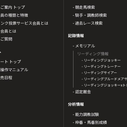
4のご案内 トップ
- 競走馬検索
T4会員の種類と特徴
- 騎手・調教師検索
トバンク投票サービス会員とは
- 過去レース検索
票会員とは
記録情報
るご質問
- メモリアル
へ
リーディング情報
- リーディングジョッキー
ポート トップ
- リーディングトレーナー
・操作マニュアル
- リーディングサイアー
4発売日程
- リーディングブルードメア
- リーディングジョッキーx
- 認定厩舎
分析情報
- 能力調教試験
- 枠番・馬番別成績