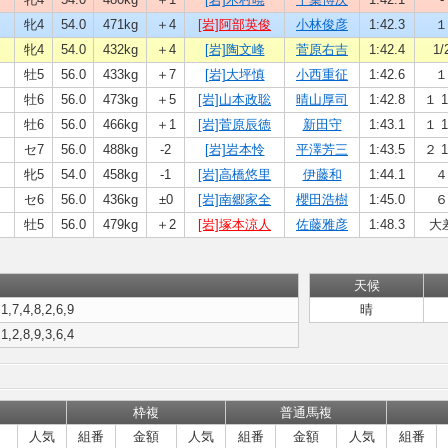
牝4
54.0
471kg
＋4
[岩]阿部英俊
小林俊彦
1:42.3
１
牝4
54.0
432kg
＋4
[岩]陶文峰
菅原右吉
1:42.4
1/
牡5
56.0
433kg
＋7
[岩]大坪慎
小西重征
1:42.6
１
牡6
56.0
473kg
＋5
[岩]山本政聡
晴山厚司
1:42.8
１ 1
牡6
56.0
466kg
＋1
[岩]菅原辰徳
新田守
1:43.1
１ 1
セ7
56.0
488kg
-2
[岩]岩本怜
平澤芳三
1:43.5
２ 1
牝5
54.0
458kg
-1
[岩]高橋悠里
伊藤和
1:44.1
４
セ6
56.0
436kg
±0
[岩]南郷家全
櫻田浩樹
1:45.0
６
牡5
56.0
479kg
＋2
[岩]塚本涼人
佐藤雅彦
1:48.3
大
天候
,1,7,4,8,2,6,9
晴
,1,2,8,9,3,6,4
枠複
普通馬複
人気
組番
金額
人気
組番
金額
人気
組番