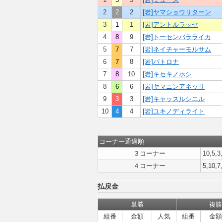
2
2
2
[岩]ヤマショウリターン
3
1
1
[岩]アントルラッセ
4
8
9
[岩]トーセンバラライカ
5
7
7
[岩]ネイチャーモルサム
6
7
8
[岩]パトロナ
7
8
10
[岩]キセキノホシ
8
6
6
[岩]ヤマニンアネッリ
9
3
3
[岩]キャッスルシエル
10
4
4
[岩]ユキノディライト
コーナー通過順
３コーナー
10,5,3
４コーナー
5,10,7
払戻金
単勝
複勝
組番
金額
人気
組番
金額