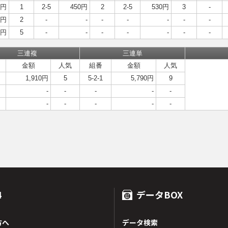
0円
1
2-5
450円
2
2-5
530円
3
-
0円
2
-
-
-
-
-
-
-
0円
5
-
-
-
-
-
-
-
三連複
三連単
金額
人気
組番
金額
人気
1,910円
5
5-2-1
5,790円
9
-
-
-
-
-
-
-
-
-
-
4
データBOX
方へ
データ検索