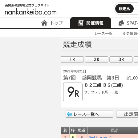
競走馬
トップ
開催情報
SPAT
レース一覧
変更情報
2021年9月21日
第7回 盛岡競馬 第3日
ダ1,60
Ｂ２二組 Ｂ２(二組)
サラブレッド系 一般
着
枠
馬番
馬名
1
5
5
[岩]ミューズ