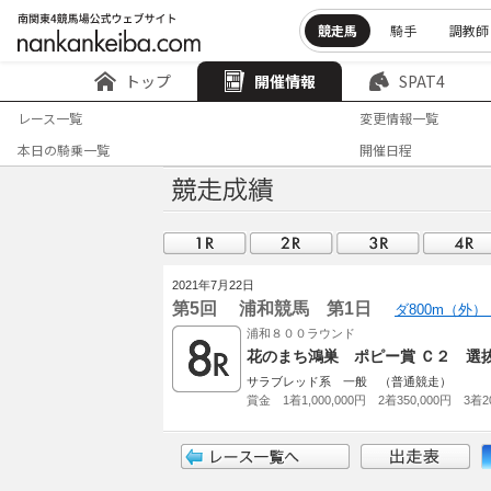
競走馬
騎手
調教師
トップ
開催情報
SPAT4
レース一覧
変更情報一覧
本日の騎乗一覧
開催日程
2021年7月22日
第5回 浦和競馬 第1日
ダ800m（外）
浦和８００ラウンド
花のまち鴻巣 ポピー賞 Ｃ２ 選
サラブレッド系 一般 （普通競走）
賞金 1着1,000,000円 2着350,000円 3着20