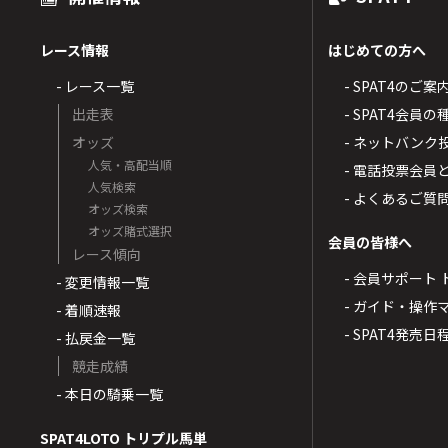
レース情報
はじめての方へ
- レース一覧
- SPAT4のご案
出走表
- SPAT4会員
オッズ
- ネットバンク
人気・高配当順
- 電話投票会員
人気検索
- よくあるご質
オッズ検索
オッズ賭式選択
会員の皆様へ
レース傾向
- 会員サポート 
- 変更情報一覧
- ガイド・操作
- 着順速報
- SPAT4発売日
- 払戻金一覧
競走成績
- 本日の騎乗一覧
SPAT4LOTO トリプル馬単