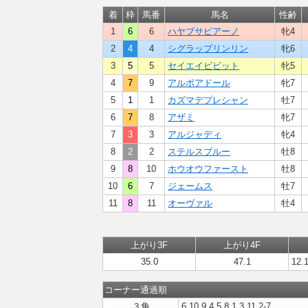
着
枠
馬番
馬名
性齢
1
6
6
ハヤブサピアーノ
牝4
2
4
4
シグラップリンリン
牝6
3
5
5
セイエイビビット
牝5
4
7
9
アルポアドール
牝7
5
1
1
カズマデプレシャン
牡7
6
7
8
アザミ
牝7
7
3
3
アルジャディ
牝4
8
2
2
ステルスブルー
牡8
9
8
10
ホウオウファースト
牡8
10
6
7
ジェームス
牡7
11
8
11
オーヴァル
牡4
上がり3F
上がり4F
35.0
47.1
12.1
コーナー通過順
３角
6,10,9,4,5,8,1,3,11,2-7