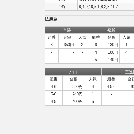
４角
6,4,9,10,5,1,8,2,3,11,7
払戻金
単勝
複勝
組番
金額
人気
組番
金額
人気
6
350円
2
6
130円
1
-
-
-
4
180円
4
-
-
-
5
140円
2
ワイド
三連
組番
金額
人気
組番
金
4-6
390円
4
4-5-6
9
5-6
240円
1
-
4-5
400円
5
-