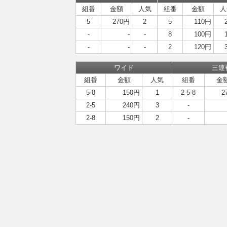
組番
金額
人気
組番
金額
人
5
270円
2
5
110円
-
-
-
8
100円
-
-
-
2
120円
ワイド
三連
組番
金額
人気
組番
金
5-8
150円
1
2-5-8
2
2-5
240円
3
-
2-8
150円
2
-