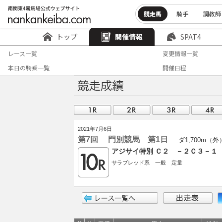
競走馬
騎手
調教師
トップ
開催情報
SPAT4
レース一覧
変更情報一覧
本日の騎乗一覧
開催日程
2021年7月6日
第7回 門別競馬 第1日
ダ1,700m（外
アジサイ特別 Ｃ２ －２Ｃ３－１
サラブレッド系 一般 定量