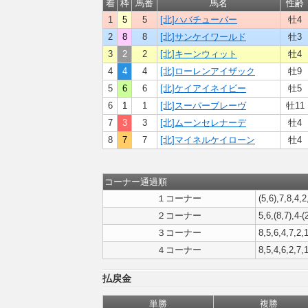
着
枠
馬番
馬名
性齢
1
5
5
[北]ハバチューバー
牡4
2
8
8
[北]サンケイワールド
牡3
3
2
2
[北]キーンウィット
牡4
4
4
4
[北]ローレンアイザック
牡9
5
6
6
[北]ケイアイネイビー
牡5
6
1
1
[北]スーパーブレーヴ
牡11
7
3
3
[北]ムーンセレナーデ
牡4
8
7
7
[北]マイネルケイローン
牡4
コーナー通過順
１コーナー
(5,6),7,8,4,2
２コーナー
5,6,(8,7),4-(
３コーナー
8,5,6,4,7,2,
４コーナー
8,5,4,6,2,7,
払戻金
単勝
複勝