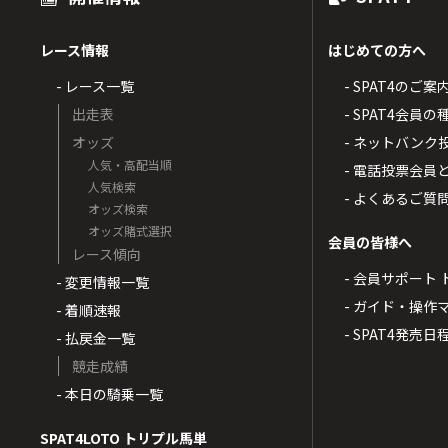
レース情報
はじめての方へ
- レース一覧
- SPAT4のご案
出走表
- SPAT4会員
オッズ
- ネットバンク
人気・高配当順
- 電話投票会員
人気検索
- よくあるご質
オッズ検索
オッズ賭式選択
会員の皆様へ
レース傾向
- 会員サポート 
- 変更情報一覧
- ガイド・操作
- 着順速報
- SPAT4発売日
- 払戻金一覧
競走成績
- 本日の騎乗一覧
SPAT4LOTO トリプル馬単