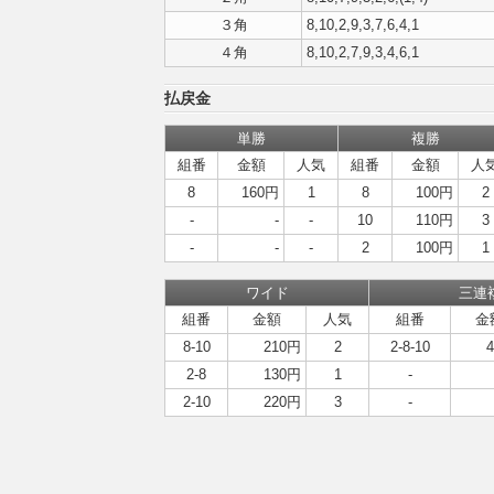
３角
8,10,2,9,3,7,6,4,1
４角
8,10,2,7,9,3,4,6,1
払戻金
単勝
複勝
組番
金額
人気
組番
金額
人
8
160円
1
8
100円
2
-
-
-
10
110円
3
-
-
-
2
100円
1
ワイド
三連
組番
金額
人気
組番
金
8-10
210円
2
2-8-10
2-8
130円
1
-
2-10
220円
3
-