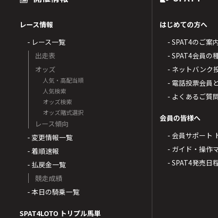
レース情報
はじめての方へ
- レース一覧
- SPAT4のご案
出走表
- SPAT4会員
オッズ
- ネットバンク
人気・高配当順
- 電話投票会員
人気検索
- よくあるご質
オッズ検索
オッズ賭式選択
会員の皆様へ
レース傾向
- 会員サポート 
- 変更情報一覧
- ガイド・操作
- 着順速報
- SPAT4発売日
- 払戻金一覧
競走成績
- 本日の騎乗一覧
SPAT4LOTO トリプル馬単