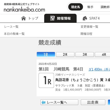
競走馬
騎手
調教師
トップ
開催情報
SPAT4
レース一覧
変更情報一覧
本日の騎乗一覧
開催日程
2021年4月22日
第1回 川崎競馬 第4日
ダ1,400m（
川崎ヴィーナスシリーズ
鳥語花香（ちょうごかこう）賞 ３
サラブレッド系 ３歳 別定（普通競走）
賞金 1着1,400,000円 2着560,000円 3着35