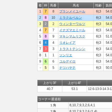
着
枠
馬番
馬名
性齢
負担
1
7
8
ブランメイユール
牝3
54.0
2
8
10
ミラクルベルン
牝3
54.0
3
2
2
ウィンターワルツ
牝3
54.0
4
7
7
イナズマエミール
牝3
54.0
5
8
9
マキシマムリスク
牝3
51.0
6
4
4
リオレイア
牝3
54.0
7
3
3
トラストテンシン
牝3
54.0
8
1
1
ソンリエ
牝3
54.0
9
6
6
コルデイロ
牝3
54.0
-
5
5
ナツハヤテ
牝3
50.0
上がり3F
上がり4F
40.7
53.1
12.6-13.0-14.3-1
コーナー通過順
１角
8,10,7,9,3,2,6,4,1
２角
8,10,7,9,3,2,6,(1,4)