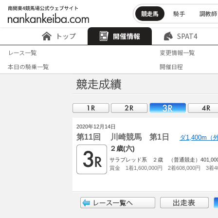
競走馬
騎手
調教師
トップ
開催情報
SPAT4
レース一覧
変更情報一覧
本日の騎乗一覧
開催日程
2020年12月14日
第11回 川崎競馬 第1日
ダ1,400m
２歳(六)
サラブレッド系 ２歳 （普通競走）401,000以
賞金 1着1,600,000円 2着608,000円 3着40