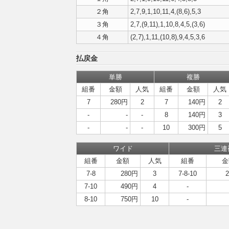
２角
2,7,9,1,10,11,4,(8,6),5,3
３角
2,7,(9,11),1,10,8,4,5,(3,6)
４角
(2,7),1,11,(10,8),9,4,5,3,6
払戻金
単勝
複勝
組番
金額
人気
組番
金額
人気
7
280円
2
7
140円
2
-
-
-
8
140円
3
-
-
-
10
300円
5
ワイド
三連
組番
金額
人気
組番
金
7-8
280円
3
7-8-10
7-10
490円
4
-
8-10
750円
10
-