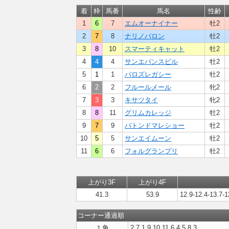
着
枠
馬番
馬名
性齢
1
6
7
エムオーナイナー
牡2
2
7
8
ナリノバロン
牡2
3
8
10
スマーティキャット
牡2
4
4
4
サンエバンスビル
牡2
5
1
1
バロズレガシー
牡2
6
2
2
フルールメール
牝2
7
3
3
キサツタイ
牝2
8
8
11
グリムカレッジ
牡2
9
7
9
バトンドマレショー
牡2
10
5
5
サンエイムーン
牡2
11
6
6
フォルグランプリ
牡2
上がり3F
上がり4F
41.3
53.9
12.9-12.4-13.7-1
コーナー通過順
１角
2,7,1,9,10,11,6,4,5,8,3