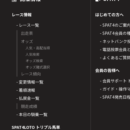
レース情報
はじめての方へ
- レース一覧
- SPAT4のご案
出走表
- SPAT4会員
オッズ
- ネットバンク
人気・高配当順
- 電話投票会員
人気検索
- よくあるご質
オッズ検索
オッズ賭式選択
会員の皆様へ
レース傾向
- 会員サポート 
- 変更情報一覧
- ガイド・操作
- 着順速報
- SPAT4発売日
- 払戻金一覧
競走成績
- 本日の騎乗一覧
SPAT4LOTO トリプル馬単