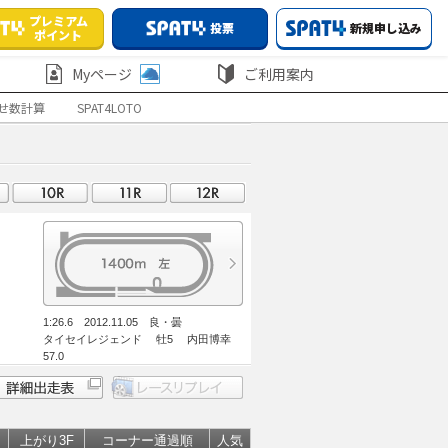
プレミアム
投票
新規申し込み
ポイント
Myページ
ご利用案内
せ数計算
SPAT4LOTO
1:26.6 2012.11.05 良・曇
タイセイレジェンド 牡5 内田博幸
57.0
上がり3F
コーナー通過順
人気