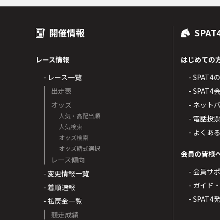
開催情報
SPAT
レース情報
はじめての
- レース一覧
- SPAT
出走表
- SPA
オッズ
- ネッ
人気・高配当順
- 電話投
人気検索
- よくあ
オッズ検索
オッズ賭式選択
会員の皆様
レース傾向
- 会員サ
- 変更情報一覧
- ガイド
- 着順速報
- SPAT
- 払戻金一覧
競走成績