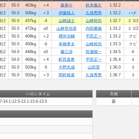
牡2
55.0
463kg
＋4
森泰斗
鈴木義久
1:32.2
-
牡2
55.0
505kg
＋3
伊藤裕人
久保秀男
1:32.2
ハナ
牡2
55.0
437kg
-4
山崎誠士
山崎裕也
1:32.7
２ 1/2
牡2
55.0
472kg
±0
山林堂信彦
内田勝義
1:33.2
２ 1/2
牡2
55.0
408kg
＋2
櫻井光輔
平田正一
1:33.2
クビ
牡2
55.0
450kg
-6
本橋孝太
山崎裕也
1:33.3
クビ
牝2
54.0
448kg
±0
藤江渉
田邊陽一
1:34.5
６
牝2
54.0
460kg
＋4
町田直希
平田正一
1:35.4
４
牡2
55.0
503kg
-5
今野忠成
山田質
1:36.0
３
牡2
55.0
502kg
＋3
岡村裕基
久保秀男
1:36.7
３
ハロンタイム
天候
7-14.1-12.5-13.1-13.6-13.0
曇