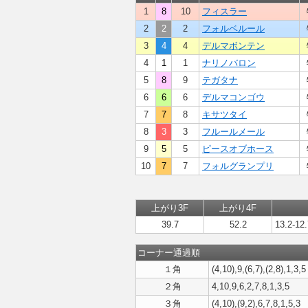
1
8
10
フィスラー
2
2
2
フォルベルール
3
4
4
デルマボンテン
4
1
1
ナリノバロン
5
8
9
テガタナ
6
6
6
デルマコンゴウ
7
7
8
キサツタイ
8
3
3
フルールメール
9
5
5
ピースオブホース
10
7
7
フォルグランプリ
上がり3F
上がり4F
39.7
52.2
13.2-12.
コーナー通過順
１角
(4,10),9,(6,7),(2,8),1,3,5
２角
4,10,9,6,2,7,8,1,3,5
３角
(4,10),(9,2),6,7,8,1,5,3