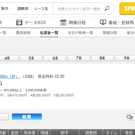
騎手
調教師
レース名
4
データBOX
開催日程
番組・登録馬
一覧
着順速報
払戻金一覧
本日の騎乗一覧
開催日程
組合
400m（外）
（10頭）
発走時刻 15:30
五)
,000以上 1,030,000未満
0円 3着475,000円 4着285,000円 5着190,000円
性齢
負担
馬体重
増減
騎手
調教師
タイム
着差