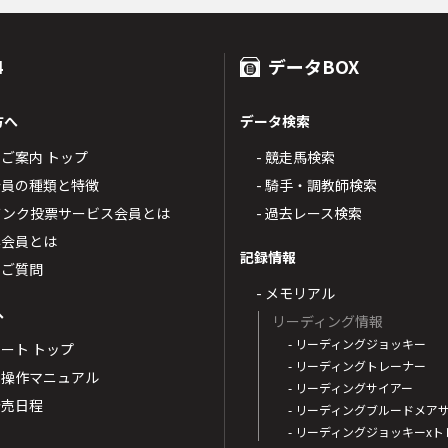
4
データBOX
方へ
データ検索
4のご案内 トップ
- 競走馬検索
T4会員の種類と特徴
- 騎手・調教師検索
トバンク投票サービス会員とは
- 過去レース検索
票会員とは
記録情報
るご質問
- メモリアル
へ
リーディング情報
- リーディングジョッキー
ポート トップ
- リーディングトレーナー
・操作マニュアル
- リーディングサイアー
4発売日程
- リーディングブルードメア
- リーディングジョッキーx