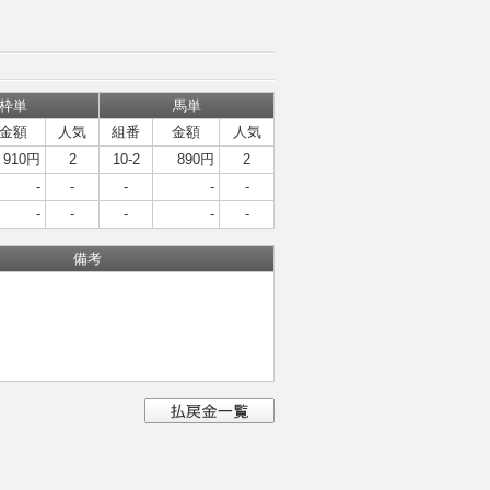
枠単
馬単
金額
人気
組番
金額
人気
910円
2
10-2
890円
2
-
-
-
-
-
-
-
-
-
-
備考