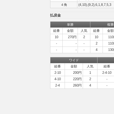
４角
(4,10),(9,2),6,1,8,7,5,3
払戻金
単勝
複勝
組番
金額
人気
組番
金額
10
270円
2
10
11
-
-
-
2
11
-
-
-
4
13
ワイド
組番
金額
人気
組番
2-10
200円
1
2-4-10
4-10
220円
2
-
2-4
260円
4
-