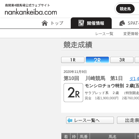
競走馬
トップ
開催情報
SPAT
レース一覧
変更情報
2020年11月9日
第10回 川崎競馬 第1日
ダ1,
モンシロチョウ特別 ２歳(
サラブレッド系 ２歳 （特別競走）401
賞金 1着1,900,000円 2着760,00
着
枠
馬番
馬名