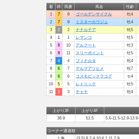
着
枠
馬番
馬名
性齢
1
7
8
ゴールデンサイクル
牡4
2
7
9
ミスターホウジュ
牡4
3
2
2
ナナルテア
牝5
4
1
1
レマンコ
牡5
5
8
10
アルフート
牡3
6
8
11
スリーポイント
牡5
7
4
4
フィナルタ
牝4
8
6
7
デルマアツヒメ
牝7
9
6
6
コスモビックラコグ
セ4
10
5
5
レトリック
牡5
11
3
3
チャナ
牝4
上がり3F
上がり4F
38.9
51.5
5.6-11.5-12.9-13.9
コーナー通過順
１角
(3,5),8,2,4,10,6,1,11,7,9