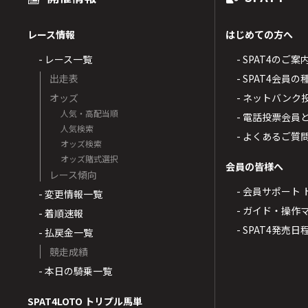
レース情報
はじめての方へ
- レース一覧
- SPAT4のご案
出走表
- SPAT4会員
オッズ
- ネットバンク
人気・高配当順
- 電話投票会員
人気検索
- よくあるご質
オッズ検索
オッズ賭式選択
会員の皆様へ
レース傾向
- 会員サポート 
- 変更情報一覧
- ガイド・操作
- 着順速報
- SPAT4発売日
- 払戻金一覧
競走成績
- 本日の騎乗一覧
SPAT4LOTO トリプル馬単