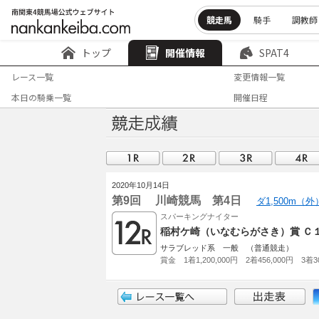
競走馬
騎手
調教師
トップ
開催情報
SPAT4
レース一覧
変更情報一覧
本日の騎乗一覧
開催日程
2020年10月14日
第9回 川崎競馬 第4日
ダ1,500m（
スパーキングナイター
稲村ケ崎（いなむらがさき）賞 Ｃ１(
サラブレッド系 一般 （普通競走）
賞金 1着1,200,000円 2着456,000円 3着30