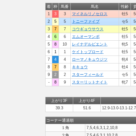
着
枠
馬番
馬名
性齢
1
3
3
マイネルリノセロス
牡5
5
2
5
5
トニーファイブ
セ5
5
3
7
7
コウギョウサウス
牡5
5
4
6
6
エムオーマンボ
牡5
5
5
8
10
レイナデルビエント
牝5
5
6
1
1
ケイトップロード
牡5
5
7
4
4
ローマノキュウジツ
牝4
5
8
7
8
キキョウ
牡4
5
9
2
2
スターフィールド
セ5
5
-
8
9
スターリットナイト
牝7
5
上がり3F
上がり4F
39.3
51.6
12.9-13.0-13.1-12.7
コーナー通過順
１角
7,5,4,6,3,1,2,10,8
２角
7,5,4,6,3,1,10,2,8