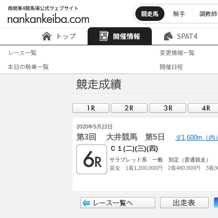
競走馬
騎手
調教師
トップ
開催情報
SPAT4
レース一覧
変更情報一覧
本日の騎乗一覧
開催日程
2020年5月22日
第3回 大井競馬 第5日
ダ1,600m（
Ｃ１(二)(三)(四)
サラブレッド系 一般 別定（普通競走）
賞金 1着1,200,000円 2着480,000円 3着30