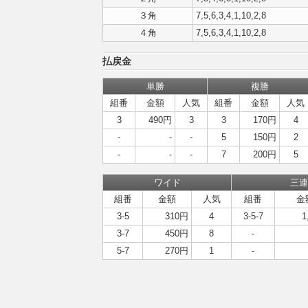
３角
7,5,6,3,4,1,10,2,8
４角
7,5,6,3,4,1,10,2,8
払戻金
単勝
複勝
組番
金額
人気
組番
金額
人気
3
490円
3
3
170円
4
-
-
-
5
150円
2
-
-
-
7
200円
5
ワイド
三連
組番
金額
人気
組番
金
3-5
310円
4
3-5-7
1
3-7
450円
8
-
5-7
270円
1
-