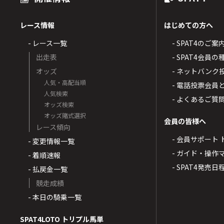
レース情報
はじめての方へ
- レース一覧
- SPAT4のご案
出走表
- SPAT4会員
オッズ
- ネットバンク
人気・高配当順
- 電話投票会員
人気検索
- よくあるご質
オッズ検索
オッズ賭式選択
会員の皆様へ
レース傾向
- 会員サポート 
- 変更情報一覧
- ガイド・操作
- 着順速報
- SPAT4発売日
- 払戻金一覧
競走成績
- 本日の騎乗一覧
SPAT4LOTO トリプル馬単