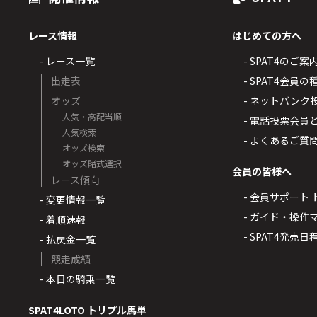
レース情報
はじめての方へ
- レース一覧
- SPAT4のご案
出走表
- SPAT4会員
オッズ
- ネットバンク
人気・高配当順
- 電話投票会員
人気検索
- よくあるご質
オッズ検索
オッズ賭式選択
会員の皆様へ
レース傾向
- 会員サポート 
- 変更情報一覧
- ガイド・操作
- 着順速報
- SPAT4発売日
- 払戻金一覧
競走成績
- 本日の騎乗一覧
SPAT4LOTO トリプル馬単