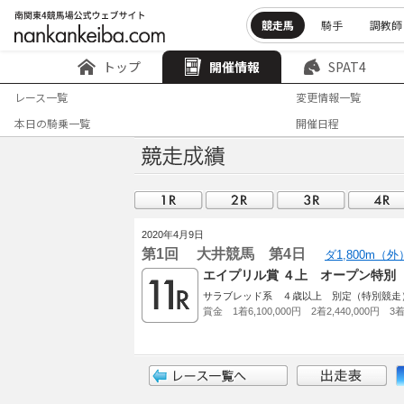
競走馬
騎手
調教師
トップ
開催情報
SPAT4
レース一覧
変更情報一覧
本日の騎乗一覧
開催日程
2020年4月9日
第1回 大井競馬 第4日
ダ1,800m（
エイプリル賞 ４上 オープン特別
サラブレッド系 ４歳以上 別定（特別競走
賞金 1着6,100,000円 2着2,440,000円 3着1