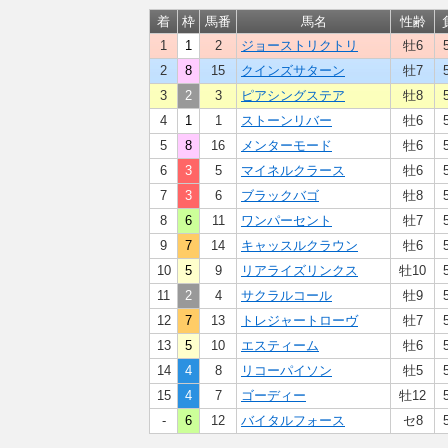
着
枠
馬番
馬名
性齢
1
1
2
ジョーストリクトリ
牡6
2
8
15
クインズサターン
牡7
3
2
3
ピアシングステア
牡8
4
1
1
ストーンリバー
牡6
5
8
16
メンターモード
牡6
6
3
5
マイネルクラース
牡6
7
3
6
ブラックバゴ
牡8
8
6
11
ワンパーセント
牡7
9
7
14
キャッスルクラウン
牡6
10
5
9
リアライズリンクス
牡10
11
2
4
サクラルコール
牡9
12
7
13
トレジャートローヴ
牡7
13
5
10
エスティーム
牡6
14
4
8
リコーパイソン
牡5
15
4
7
ゴーディー
牡12
-
6
12
バイタルフォース
セ8