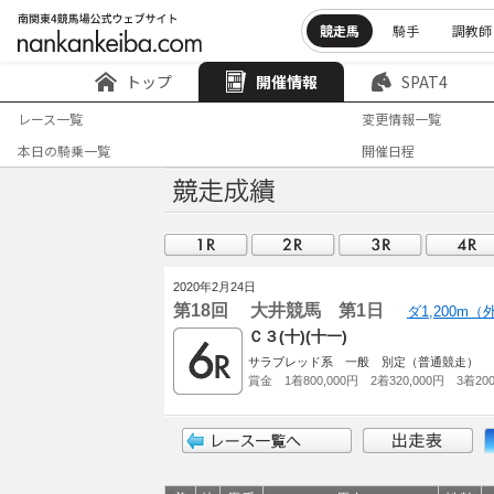
競走馬
騎手
調教師
トップ
開催情報
SPAT4
レース一覧
変更情報一覧
本日の騎乗一覧
開催日程
2020年2月24日
第18回 大井競馬 第1日
ダ1,200m
Ｃ３(十)(十一)
サラブレッド系 一般 別定（普通競走）
賞金 1着800,000円 2着320,000円 3着200