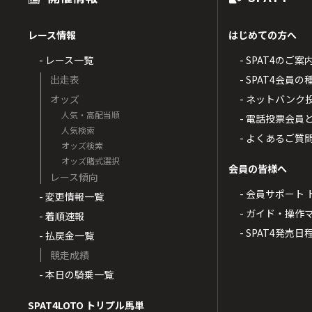
レース情報
はじめての方へ
- レース一覧
- SPAT4のご案
出走表
- SPAT4会員
オッズ
- ネットバンク
人気・高配当順
- 電話投票会員
人気検索
- よくあるご質
オッズ検索
オッズ賭式選択
会員の皆様へ
レース傾向
- 会員サポート 
- 変更情報一覧
- ガイド・操作
- 着順速報
- SPAT4発売日
- 払戻金一覧
競走成績
- 本日の騎乗一覧
SPAT4LOTO トリプル馬単