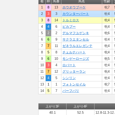
着
枠
馬番
馬名
性齢
1
8
13
ホウオウブーケ
牝7
2
3
3
カウンターパート
牡4
3
8
14
トルミロス
牝4
4
4
6
ピカブー
牝4
5
2
2
デルマフユゲシキ
牝6
6
6
9
サクラエタンセル
牡4
7
7
11
ゼネラルエレガンテ
牝4
8
5
8
チェルナハート
牝4
9
6
10
モンゲーロージズ
牝5
10
3
4
ロバート
牡4
11
7
12
グリッターラン
牝4
12
4
5
シンリン
牡4
13
1
1
フォトンセイル
牝7
14
5
7
バーフバリ
牡4
上がり3F
上がり4F
40.1
52.5
12.8-11.3-12.