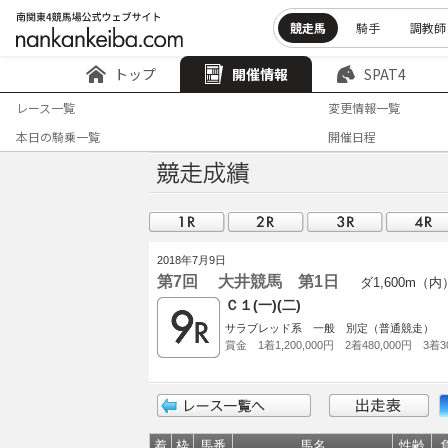
競走馬
騎手
調教師
トップ
開催情報
SPAT4
レース一覧
変更情報一覧
本日の騎乗一覧
開催日程
2018年7月9日
第7回 大井競馬 第1日
ダ1,600m（内
Ｃ１(一)(二)
サラブレッド系 一般 別定（普通競走）
賞金 1着1,200,000円 2着480,000円 3着30
着
枠
馬番
馬名
性齢