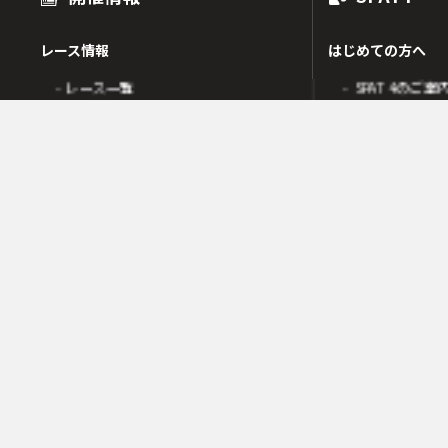
レース情報
はじめての方へ
- レース一覧
- SPAT4のご案
出走表
- SPAT4会員
オッズ
- ネットバンク
人気・高配当順
- 電話投票会員
人気検索
- よくあるご質
オッズ検索
オッズ賭式選択
会員の皆様へ
レース傾向
- 会員サポート 
- 変更情報一覧
- ガイド・操作
- 着順速報
- SPAT4発売日
- 払戻金一覧
競走成績
- 本日の騎乗一覧
SPAT4LOTO トリプル馬単