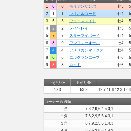
1
8
8
モリデンサンバ
牝5
5
2
1
1
レオネルコード
牡4
5
3
5
5
ワイエスメイト
牡4
5
4
2
2
メイワレイ
牝5
5
5
7
7
スターマイボーイ
牡4
5
6
8
9
ワンフォーオール
セ4
5
7
4
4
アメリカンマックス
牡4
5
8
6
6
エルグランエーブ
牡6
5
9
3
3
ロイド
牡6
5
上がり3F
上がり4F
40.3
53.3
12.7-11.6-12.3-12.3
コーナー通過順
１角
7,8,2,9,6,4,5,3,1
２角
7,8,2,9,5,6,4-3,1
３角
8,7,9,2,5,6,1,4,3
４角
8,7,5,2,9,6,1,4-3