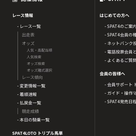
レース情報
はじめての方へ
- レース一覧
- SPAT4のご案
出走表
- SPAT4会員
オッズ
- ネットバンク
人気・高配当順
- 電話投票会員
人気検索
- よくあるご質
オッズ検索
オッズ賭式選択
会員の皆様へ
レース傾向
- 会員サポート 
- 変更情報一覧
- ガイド・操作
- 着順速報
- SPAT4発売日
- 払戻金一覧
競走成績
- 本日の騎乗一覧
SPAT4LOTO トリプル馬単