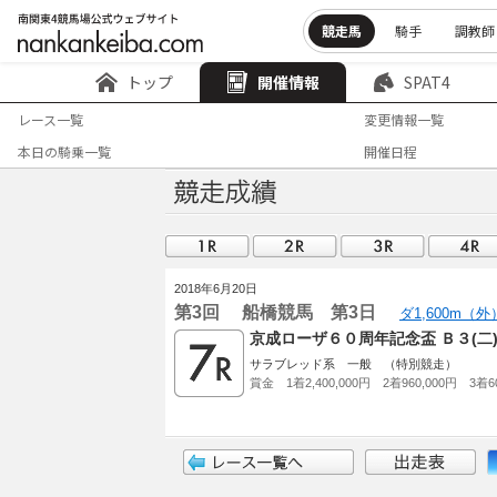
競走馬
騎手
調教師
トップ
開催情報
SPAT4
レース一覧
変更情報一覧
本日の騎乗一覧
開催日程
2018年6月20日
第3回 船橋競馬 第3日
ダ1,600m（
京成ローザ６０周年記念盃 Ｂ３(
サラブレッド系 一般 （特別競走）
賞金 1着2,400,000円 2着960,000円 3着60