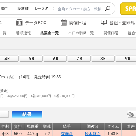
騎手
調教師
レース名
4
データBOX
開催日程
番組・登録馬
一覧
着順速報
払戻金一覧
本日の騎乗一覧
開催日程
組合
0m（内）（14頭）
発走時刻 19:35
通競走）
0円 3着525,000円 4着315,000円 5着210,000円
性齢
負担
馬体重
増減
騎手
調教師
タイム
着差
牡3
56.0
449kg
＋2
森泰斗
鈴木啓之
1:43.5
-