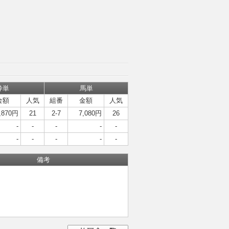
枠単
馬単
金額
人気
組番
金額
人気
,870円
21
2-7
7,080円
26
-
-
-
-
-
-
-
-
-
-
備考