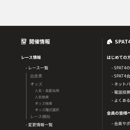
開催情報
SPAT
レース情報
はじめての
- レース一覧
- SPAT
出走表
- SPA
オッズ
- ネッ
人気・高配当順
- 電話投
人気検索
- よくあ
オッズ検索
オッズ賭式選択
会員の皆様
レース傾向
- 会員サ
- 変更情報一覧