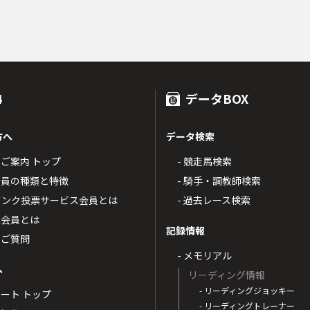
4
データBOX
方へ
データ検索
4のご案内 トップ
- 競走馬検索
T4会員の種類と特徴
- 騎手・調教師検索
トバンク投票サービス会員とは
- 過去レース検索
票会員とは
記録情報
るご質問
- メモリアル
へ
リーディング情報
- リーディングジョッキー
ポート トップ
- リーディングトレーナー