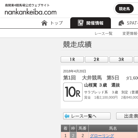
競走馬
トップ
開催情報
SPAT
レース一覧
変更情報
2018年4月20日
第1回 大井競馬 第5日
ダ1,60
山桜賞 ３歳 選抜
サラブレッド系 ３歳 別定（普
賞金 1着2,100,000円 2着840,00
着
枠
馬番
馬名
1
2
2
グローリング