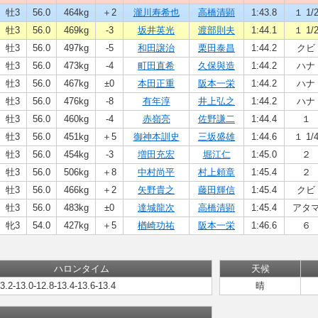
牡3
56.0
464kg
＋2
瀧川寿希也
高橋清顕
1:43.8
１ 1/
牡3
56.0
469kg
-3
坂井英光
渡部則夫
1:44.1
１ 1/
牡3
56.0
497kg
-5
和田譲治
栗田泰昌
1:44.2
クビ
牡3
56.0
473kg
-4
町田直希
久保與造
1:44.2
ハナ
牡3
56.0
467kg
±0
本田正重
阪本一栄
1:44.2
ハナ
牡3
56.0
476kg
-8
有年淳
井上弘之
1:44.2
ハナ
牡3
56.0
460kg
-4
赤嶺亮
佐野謙二
1:44.4
１
牡3
56.0
451kg
＋5
御神本訓史
三坂盛雄
1:44.6
１ 1/
牡3
56.0
454kg
-3
増田充宏
堀江仁
1:45.0
２
牡3
56.0
506kg
＋8
中村尚平
村上頼章
1:45.4
２
牡3
56.0
466kg
＋2
矢野貴之
藤田輝信
1:45.4
クビ
牡3
56.0
483kg
±0
達城龍次
高橋清顕
1:45.4
アタ
牝3
54.0
427kg
＋5
楢崎功祐
阪本一栄
1:46.6
６
ハロンタイム
天候
13.2-13.0-12.8-13.4-13.6-13.4
晴