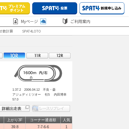
プレミアム
投票
新規申し込み
ポイント
Myページ
ご利用案内
せ数計算
SPAT4LOTO
1:37.2 2006.04.12 不良・曇
アジュディミツオー 牡5 内田博幸
57.0
上がり3F
コーナー通過順
人気
39.8
7-7-6-6
1