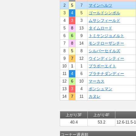
2
5
7
マインヘルツ
3
4
5
ゴールドシンボル
4
3
3
ムサシフィールド
5
8
13
タイムロード
6
6
9
トミケンジョメルト
7
8
14
モンテローザシチー
8
5
8
シルバーセイルズ
9
7
12
ウインディシティー
10
1
1
ブラボーエイト
11
4
6
プラチナダンディー
12
6
10
マーカス
13
3
4
ボンシュマン
14
7
11
カヌレ
上がり3F
上がり4F
40.4
53.2
12.6-11.5-
コーナー通過順