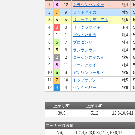
1
8
12
クラウンハンター
牝4
2
7
9
ミッドアイガー
牡5
3
5
5
リコーモンディアル
牝5
4
3
3
リックラフィキ
セ4
5
1
1
ビジュハルカ
牝4
6
6
7
プロダンサー
牡4
7
5
6
ランランラン
牝4
8
2
2
コーゲンスイスイ
牝6
9
8
11
クールアオイ
牡4
10
6
8
アンワンワールド
牝5
11
7
10
トップオブテーラー
牡5
12
4
4
ケンシベリーノ
牝8
上がり3F
上がり4F
39.5
51.2
12.3-10.9-11.
コーナー通過順
３角
1,2,4,5,(3,9,8),11,7,10,6,12