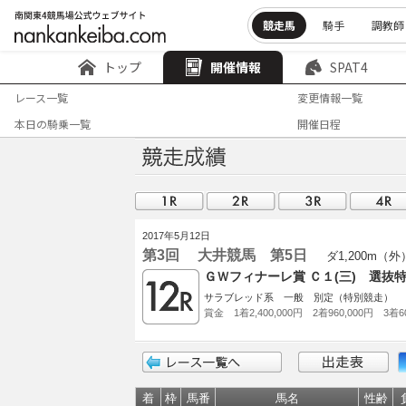
競走馬
騎手
調教師
トップ
開催情報
SPAT4
レース一覧
変更情報一覧
本日の騎乗一覧
開催日程
2017年5月12日
第3回 大井競馬 第5日
ダ1,200m（外
ＧＷフィナーレ賞 Ｃ１(三) 選抜
サラブレッド系 一般 別定（特別競走）
賞金 1着2,400,000円 2着960,000円 3着60
着
枠
馬番
馬名
性齢