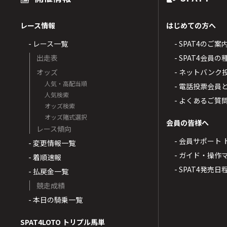
レース情報
はじめての方へ
- レース一覧
- SPAT4のご案
出走表
- SPAT4会員
オッズ
- ネットバンク
人気・高配当順
- 電話投票会員
人気検索
- よくあるご質
オッズ検索
オッズ賭式選択
会員の皆様へ
レース傾向
- 会員サポート 
- 変更情報一覧
- ガイド・操作
- 着順速報
- SPAT4発売日
- 払戻金一覧
競走成績
- 本日の騎乗一覧
SPAT4LOTO トリプル馬単