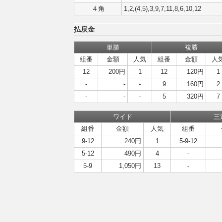
４角
1,2,(4,5),3,9,7,11,8,6,10,12
払戻金
単勝
複勝
組番
金額
人気
組番
金額
人
12
200円
1
12
120円
1
-
-
-
9
160円
2
-
-
-
5
320円
7
ワイド
三
組番
金額
人気
組番
9-12
240円
1
5-9-12
5-12
490円
4
-
5-9
1,050円
13
-