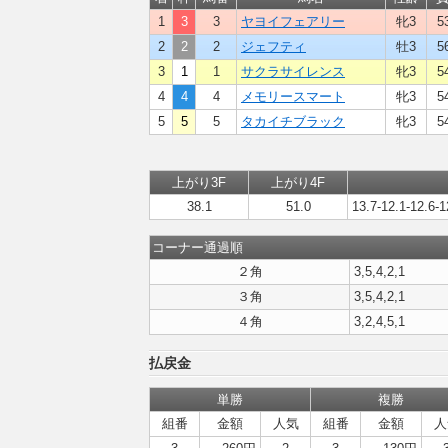
1
3
3
ヤヨイフェアリー
牝3
5
2
2
2
ジェフティ
牡3
5
3
1
1
サクラサイレンス
牝3
5
4
4
4
メモリースマート
牝3
5
5
5
5
タカイチブラック
牝3
5
上がり3F
上がり4F
38.1
51.0
13.7-12.1-12.6-1
コーナー通過順
２角
3,5,4,2,1
３角
3,5,4,2,1
４角
3,2,4,5,1
払戻金
単勝
複勝
組番
金額
人気
組番
金額
人