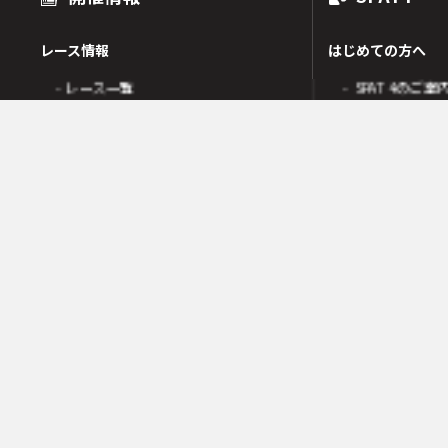
レース情報
はじめての方へ
- レース一覧
- SPAT4のご案
出走表
- SPAT4会員
オッズ
- ネットバンク
人気・高配当順
- 電話投票会員
人気検索
- よくあるご質
オッズ検索
オッズ賭式選択
会員の皆様へ
レース傾向
- 会員サポート 
- 変更情報一覧
- ガイド・操作
- 着順速報
- SPAT4発売日
- 払戻金一覧
競走成績
- 本日の騎乗一覧
SPAT4LOTO トリプル馬単