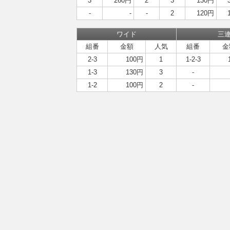
3
260円
2
3
130円
-
-
-
2
120円
ワイド
三
組番
金額
人気
組番
金
2-3
100円
1
1-2-3
1-3
130円
3
-
1-2
100円
2
-