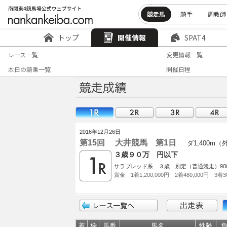
競走馬
騎手
調教師
トップ
開催情報
SPAT4
レース一覧
変更情報一覧
本日の騎乗一覧
開催日程
2016年12月26日
第15回 大井競馬 第1日
ダ1,400m（
３歳９０万 円以下
サラブレッド系 ３歳 別定（普通競走）900
賞金 1着1,200,000円 2着480,000円 3着30
着
枠
馬番
馬名
性齢