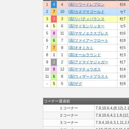
1
4
4
[高]リワードレブロン
牡6
2
7
10
[高]カネマサゴールド
セ7
3
3
3
[高]リバティバランス
牡7
4
5
6
[高]サイモンリッター
セ5
5
8
11
[高]マサノエクスプレス
牡6
6
6
7
[高]ファイアーフロート
牡8
7
7
9
[高]オオミカミ
牡5
8
1
1
[高]オールラウンド
牡3
9
2
2
[高]アドマイヤジャガー
牡7
10
8
12
[高]ヤマチョウボス
牡4
11
6
8
[高]ウィザードブラスト
牡9
-
5
5
[高]ザグ
牡8
コーナー通過順
１コーナー
7,9,10,6,4,(8,12),2,
２コーナー
7,9,10,6,4,2,1,8,(12
３コーナー
7,9,4,10,6,3,1,11,2,