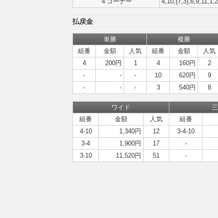
４コーナー
4,10,(7,3),6,9,11,1,
払戻金
単勝
複勝
組番
金額
人気
組番
金額
人気
4
200円
1
4
160円
2
-
-
-
10
620円
9
-
-
-
3
540円
8
ワイド
三
組番
金額
人気
組番
4-10
1,340円
12
3-4-10
3-4
1,900円
17
-
3-10
11,520円
51
-