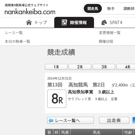
競走馬
騎手
調教師
トップ
開催情報
SPAT4
レース一覧
変更情報一覧
本日の騎乗一覧
開催日程
2014年12月31日
第13回 高知競馬 第2日
ダ2,400m（
高知県知事賞 ３歳以上
サラブレッド系 ３歳以上 定量
着
枠
馬番
馬名
性齢