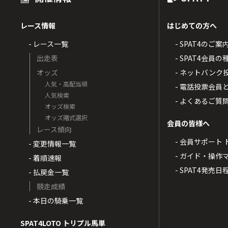
レース情報
はじめての方へ
- レース一覧
- SPAT4のご案
出走表
- SPAT4会員
オッズ
- ネットバンク
人気・高配当順
- 電話投票会員
人気検索
- よくあるご質
オッズ検索
オッズ賭式選択
会員の皆様へ
レース傾向
- 会員サポート 
- 変更情報一覧
- ガイド・操作
- 着順速報
- SPAT4発売日
- 払戻金一覧
競走成績
- 本日の騎乗一覧
SPAT4LOTO トリプル馬単