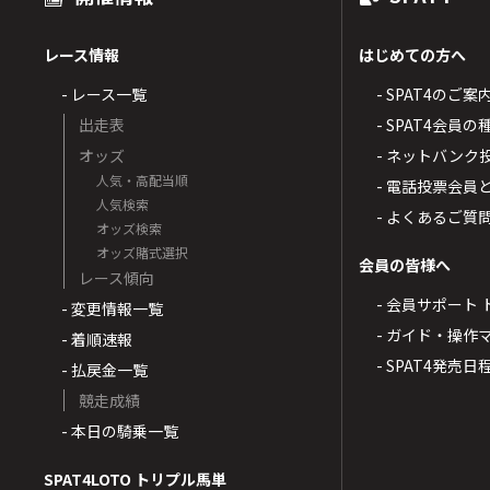
レース情報
はじめての方へ
- レース一覧
- SPAT4のご案
出走表
- SPAT4会員
オッズ
- ネットバンク
人気・高配当順
- 電話投票会員
人気検索
- よくあるご質
オッズ検索
オッズ賭式選択
会員の皆様へ
レース傾向
- 会員サポート 
- 変更情報一覧
- ガイド・操作
- 着順速報
- SPAT4発売日
- 払戻金一覧
競走成績
- 本日の騎乗一覧
SPAT4LOTO トリプル馬単