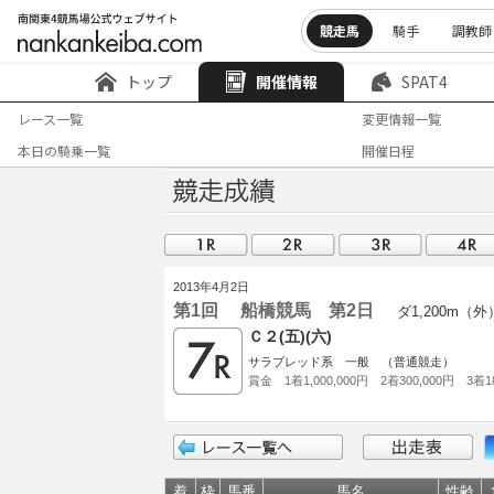
競走馬
騎手
調教師
トップ
開催情報
SPAT4
レース一覧
変更情報一覧
本日の騎乗一覧
開催日程
2013年4月2日
第1回 船橋競馬 第2日
ダ1,200m（外
Ｃ２(五)(六)
サラブレッド系 一般 （普通競走）
賞金 1着1,000,000円 2着300,000円 3着18
着
枠
馬番
馬名
性齢