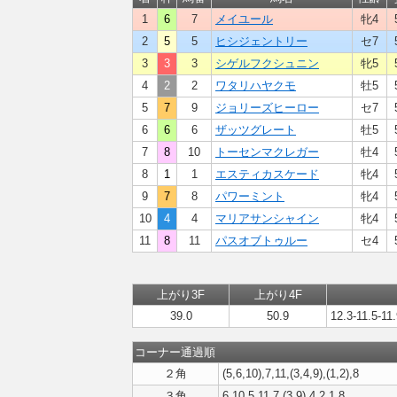
1
6
7
メイユール
牝4
2
5
5
ヒシジェントリー
セ7
3
3
3
シゲルフクシュニン
牝5
4
2
2
ワタリハヤクモ
牡5
5
7
9
ジョリーズヒーロー
セ7
6
6
6
ザッツグレート
牡5
7
8
10
トーセンマクレガー
牡4
8
1
1
エスティカスケード
牝4
9
7
8
パワーミント
牝4
10
4
4
マリアサンシャイン
牝4
11
8
11
パスオブトゥルー
セ4
上がり3F
上がり4F
39.0
50.9
12.3-11.5-11
コーナー通過順
２角
(5,6,10),7,11,(3,4,9),(1,2),8
３角
6,10,5,11,7,(3,9),4,2,1,8