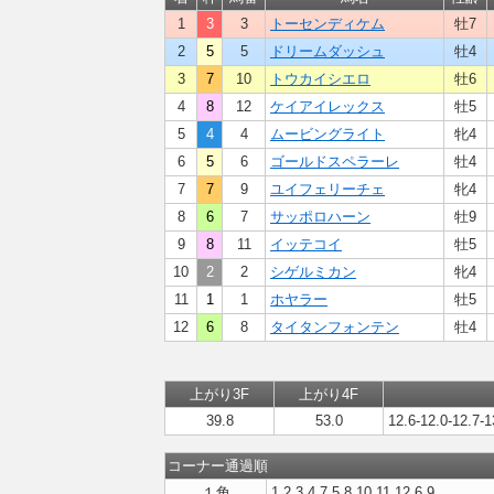
1
3
3
トーセンディケム
牡7
2
5
5
ドリームダッシュ
牡4
3
7
10
トウカイシエロ
牡6
4
8
12
ケイアイレックス
牡5
5
4
4
ムービングライト
牝4
6
5
6
ゴールドスペラーレ
牡4
7
7
9
ユイフェリーチェ
牝4
8
6
7
サッポロハーン
牡9
9
8
11
イッテコイ
牡5
10
2
2
シゲルミカン
牝4
11
1
1
ホヤラー
牡5
12
6
8
タイタンフォンテン
牡4
上がり3F
上がり4F
39.8
53.0
12.6-12.0-12.7-1
コーナー通過順
１角
1,2,3,4,7,5,8,10,11,12,6,9