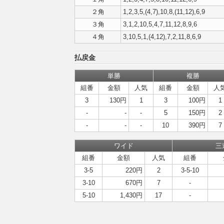
２角
1,2,3,5,(4,7),10,8,(11,12),6,9
３角
3,1,2,10,5,4,7,11,12,8,9,6
４角
3,10,5,1,(4,12),7,2,11,8,6,9
払戻金
単勝
複勝
組番
金額
人気
組番
金額
人
3
130円
1
3
100円
1
-
-
-
5
150円
2
-
-
-
10
390円
7
ワイド
三
組番
金額
人気
組番
3-5
220円
2
3-5-10
3-10
670円
7
-
5-10
1,430円
17
-