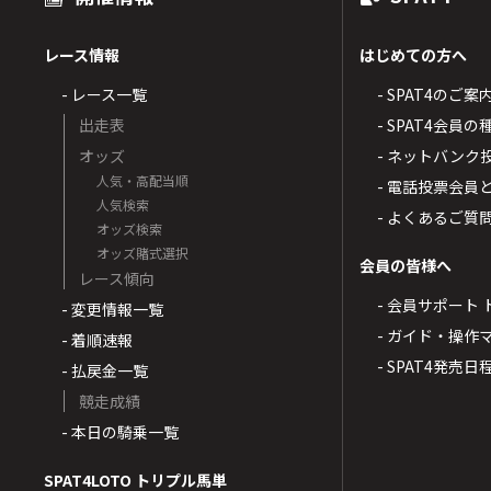
レース情報
はじめての方へ
- レース一覧
- SPAT4のご案
出走表
- SPAT4会員
オッズ
- ネットバンク
人気・高配当順
- 電話投票会員
人気検索
- よくあるご質
オッズ検索
オッズ賭式選択
会員の皆様へ
レース傾向
- 会員サポート 
- 変更情報一覧
- ガイド・操作
- 着順速報
- SPAT4発売日
- 払戻金一覧
競走成績
- 本日の騎乗一覧
SPAT4LOTO トリプル馬単