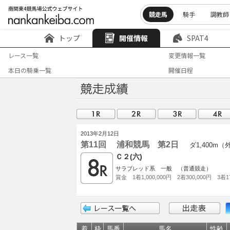
競走馬
騎手
調教師
トップ
開催情報
SPAT4
レース一覧
変更情報一覧
本日の騎乗一覧
開催日程
2013年2月12日
第11回 浦和競馬 第2日
ダ1,400m（
Ｃ２(六)
サラブレッド系 一般 （普通競走）
賞金 1着1,000,000円 2着300,000円 3着17
着
枠
馬番
馬名
性齢